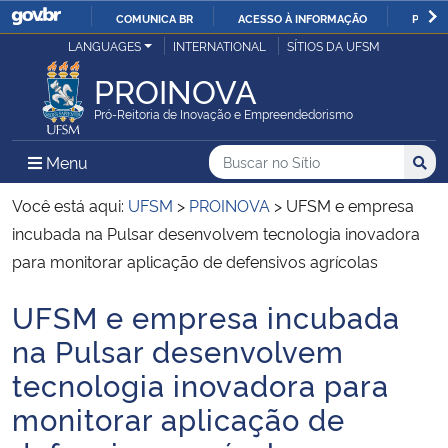
COMUNICA BR
ACESSO À INFORMAÇÃO
PARTI
Casa Civil
LANGUAGES
INTERNATIONAL
SÍTIOS DA UFSM
IR
PARA
PROINOVA
Ministério da Justiça e Segurança Pública
O
Pró-Reitoria de Inovação e Empreendedorismo
CONTEÚDO
Ministério da Defesa
Buscar no no Sítio
Busca
Busca:
Menu Principal do Sítio
Menu
Busc
Ministério das Relações Exteriores
Você está aqui:
UFSM
>
PROINOVA
>
UFSM e empresa
incubada na Pulsar desenvolvem tecnologia inovadora
Ministério da Economia
para monitorar aplicação de defensivos agrícolas
UFSM e empresa incubada
Ministério da Infraestrutura
Início do conteúdo
na Pulsar desenvolvem
Ministério da Agricultura, Pecuária e Abastecimento
tecnologia inovadora para
monitorar aplicação de
Ministério da Educação