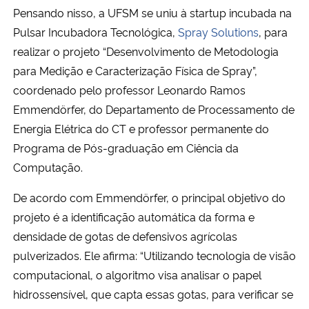
Pensando nisso, a UFSM se uniu à startup incubada na
Pulsar Incubadora Tecnológica,
Spray Solutions
, para
Secretaria-Geral
realizar o projeto “
Desenvolvimento de Metodologia
Secretaria de Governo
para Medição e Caracterização Física de Spray”,
coordenado pelo professor Leonardo Ramos
Gabinete de Segurança Institucional
Emmendörfer, do Departamento de Processamento de
Energia Elétrica do CT e professor permanente do
Advocacia-Geral da União
Programa de Pós-graduação em Ciência da
Computação.
Banco Central do Brasil
De acordo com Emmendörfer, o principal objetivo do
Planalto
projeto é a identificação automática da forma e
densidade de gotas de defensivos agrícolas
pulverizados. Ele afirma: “Utilizando tecnologia de visão
computacional, o algoritmo visa analisar o papel
hidrossensível, que capta essas gotas, para verificar se