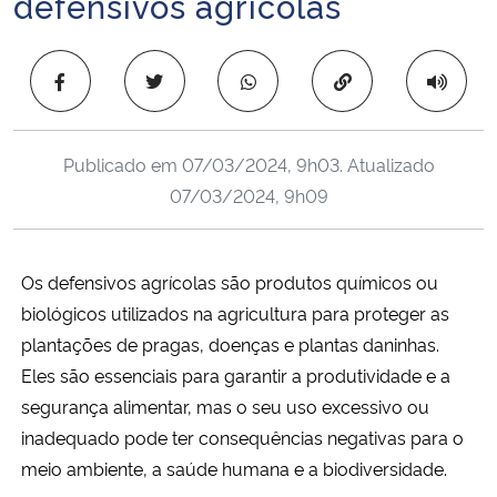
defensivos agrícolas
Ministério da Cidadania
Copiar para área 
Ministério da Saúde
Ministério de Minas e Energia
Publicado em
07/03/2024, 9h03
. Atualizado
07/03/2024, 9h09
Ministério da Ciência, Tecnologia, Inovações e Comunicações
Ministério do Meio Ambiente
Os defensivos agrícolas são produtos químicos ou
biológicos utilizados na agricultura para proteger as
Ministério do Turismo
plantações de pragas, doenças e plantas daninhas.
Ministério do Desenvolvimento Regional
Eles são essenciais para garantir a produtividade e a
segurança alimentar, mas o seu uso excessivo ou
Controladoria-Geral da União
inadequado pode ter consequências negativas para o
meio ambiente, a saúde humana e a biodiversidade.
Ministério da Mulher, da Família e dos Direitos Humanos