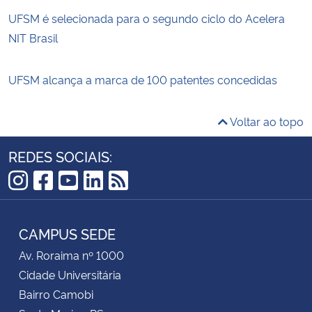
UFSM é selecionada para o segundo ciclo do Acelera
NIT Brasil
UFSM alcança a marca de 100 patentes concedidas
Voltar ao topo
REDES SOCIAIS:
Instagram
Facebook
YouTube
LinkedIn
RSS
CAMPUS SEDE
Av. Roraima nº 1000
Cidade Universitária
Bairro Camobi