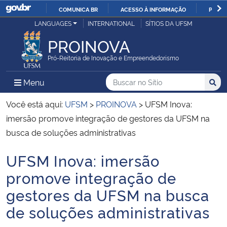
COMUNICA BR
ACESSO À INFORMAÇÃO
PARTI
Casa Civil
LANGUAGES
INTERNATIONAL
SÍTIOS DA UFSM
IR
PARA
PROINOVA
Ministério da Justiça e Segurança Pública
O
Pró-Reitoria de Inovação e Empreendedorismo
CONTEÚDO
Ministério da Defesa
Buscar no no Sítio
Busca
Busca:
Menu Principal do Sítio
Menu
Busc
Ministério das Relações Exteriores
Você está aqui:
UFSM
>
PROINOVA
>
UFSM Inova:
imersão promove integração de gestores da UFSM na
Ministério da Economia
busca de soluções administrativas
UFSM Inova: imersão
Ministério da Infraestrutura
Início do conteúdo
promove integração de
Ministério da Agricultura, Pecuária e Abastecimento
gestores da UFSM na busca
de soluções administrativas
Ministério da Educação