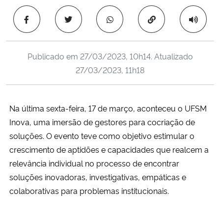
Ministério da Cidadania
Copiar para área 
Ministério da Saúde
Publicado em
27/03/2023, 10h14
. Atualizado
Ministério de Minas e Energia
27/03/2023, 11h18
Ministério da Ciência, Tecnologia, Inovações e Comunicações
Na última sexta-feira, 17 de março, aconteceu o UFSM
Ministério do Meio Ambiente
Inova, uma imersão de gestores para cocriação de
soluções. O evento teve como objetivo estimular o
Ministério do Turismo
crescimento de aptidões e capacidades que realcem a
relevância individual no processo de encontrar
Ministério do Desenvolvimento Regional
soluções inovadoras, investigativas, empáticas e
colaborativas para problemas institucionais.
Controladoria-Geral da União
Ministério da Mulher, da Família e dos Direitos Humanos