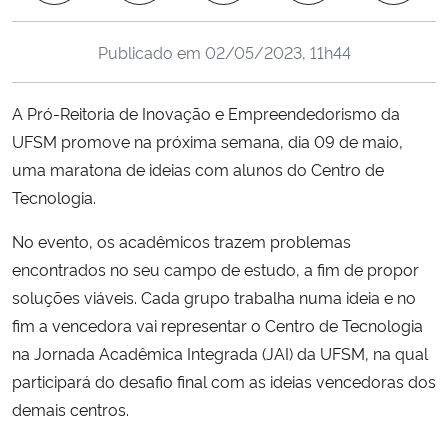
Ministério da Cidadania
Publicado em
02/05/2023, 11h44
Ministério da Saúde
A Pró-Reitoria de Inovação e Empreendedorismo da
Ministério de Minas e Energia
UFSM promove na próxima semana, dia 09 de maio,
uma maratona de ideias com alunos do Centro de
Ministério da Ciência, Tecnologia, Inovações e Comunicações
Tecnologia.
Ministério do Meio Ambiente
No evento, os acadêmicos trazem problemas
encontrados no seu campo de estudo, a fim de propor
Ministério do Turismo
soluções viáveis. Cada grupo trabalha numa ideia e no
fim a vencedora vai representar o Centro de Tecnologia
Ministério do Desenvolvimento Regional
na Jornada Acadêmica Integrada (JAI) da UFSM, na qual
participará do desafio final com as ideias vencedoras dos
Controladoria-Geral da União
demais centros.
Ministério da Mulher, da Família e dos Direitos Humanos