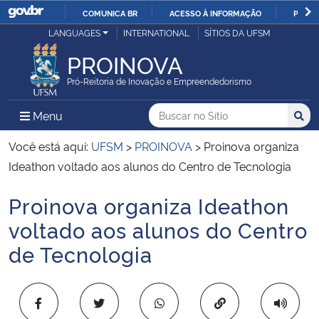
COMUNICA BR
ACESSO À INFORMAÇÃO
PARTI
Casa Civil
LANGUAGES
INTERNATIONAL
SÍTIOS DA UFSM
IR
PARA
PROINOVA
Ministério da Justiça e Segurança Pública
O
Pró-Reitoria de Inovação e Empreendedorismo
CONTEÚDO
Ministério da Defesa
Buscar no no Sítio
Busca
Busca:
Menu Principal do Sítio
Menu
Busc
Ministério das Relações Exteriores
Você está aqui:
UFSM
>
PROINOVA
>
Proinova organiza
Ideathon voltado aos alunos do Centro de Tecnologia
Ministério da Economia
Proinova organiza Ideathon
Início do conteúdo
Ministério da Infraestrutura
voltado aos alunos do Centro
de Tecnologia
Ministério da Agricultura, Pecuária e Abastecimento
Ministério da Educação
Copiar para área 