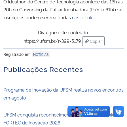
O Ideathon do Centro de Tecnologia acontece das 13h às
20h no Coworking da Pulsar Incubadora (Prédio 61h) e as
Secretaria-Geral
inscrições podem ser realizadas
nesse link
.
Secretaria de Governo
Divulgue este conteúdo:
https://ufsm.br/r-399-5179
Copiar
Gabinete de Segurança Institucional
para área de tran
Registrado em
NOTÍCIAS
Advocacia-Geral da União
Publicações Recentes
Banco Central do Brasil
Planalto
Programa de Inovação da UFSM realiza novos encontros
em agosto
UFSM conquista reconhecimento nacional no Prêmio
FORTEC de Inovação 2026