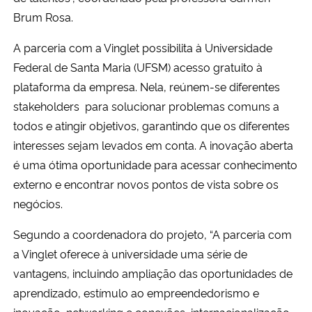
Brum Rosa.
Secretaria-Geral
A parceria com a Vinglet possibilita à Universidade
Federal de Santa Maria (UFSM) acesso gratuito à
Secretaria de Governo
plataforma da empresa. Nela, reúnem-se diferentes
stakeholders para solucionar problemas comuns a
Gabinete de Segurança Institucional
todos e atingir objetivos, garantindo que os diferentes
Advocacia-Geral da União
interesses sejam levados em conta. A inovação aberta
é uma ótima oportunidade para acessar conhecimento
Banco Central do Brasil
externo e encontrar novos pontos de vista sobre os
negócios.
Planalto
Segundo a coordenadora do projeto, “A parceria com
a Vinglet oferece à universidade uma série de
vantagens, incluindo ampliação das oportunidades de
aprendizado, estímulo ao empreendedorismo e
inovação, networking e conexões, internacionalização,