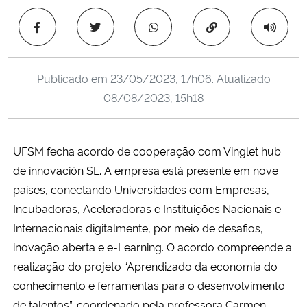
Ministério da Cidadania
Copiar para área 
Ministério da Saúde
Publicado em
23/05/2023, 17h06
. Atualizado
Ministério de Minas e Energia
08/08/2023, 15h18
Ministério da Ciência, Tecnologia, Inovações e Comunicações
UFSM fecha acordo de cooperação com Vinglet hub
Ministério do Meio Ambiente
de innovación SL. A empresa está presente em nove
países, conectando Universidades com Empresas,
Ministério do Turismo
Incubadoras, Aceleradoras e Instituições Nacionais e
Internacionais digitalmente, por meio de desafios,
Ministério do Desenvolvimento Regional
inovação aberta e e-Learning. O acordo compreende a
realização do projeto “Aprendizado da economia do
Controladoria-Geral da União
conhecimento e ferramentas para o desenvolvimento
Ministério da Mulher, da Família e dos Direitos Humanos
de talentos”, coordenado pela professora Carmen