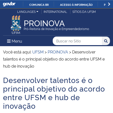
COMUNICA BR
ACESSO À INFORMAÇÃO
PARTI
Casa Civil
LANGUAGES
INTERNATIONAL
SÍTIOS DA UFSM
IR
PARA
PROINOVA
Ministério da Justiça e Segurança Pública
O
Pró-Reitoria de Inovação e Empreendedorismo
CONTEÚDO
Ministério da Defesa
Buscar no no Sítio
Busca
Busca:
Menu Principal do Sítio
Menu
Busc
Ministério das Relações Exteriores
Você está aqui:
UFSM
>
PROINOVA
>
Desenvolver
talentos é o principal objetivo do acordo entre UFSM e
Ministério da Economia
hub de inovação
Desenvolver talentos é o
Ministério da Infraestrutura
Início do conteúdo
principal objetivo do acordo
Ministério da Agricultura, Pecuária e Abastecimento
entre UFSM e hub de
inovação
Ministério da Educação