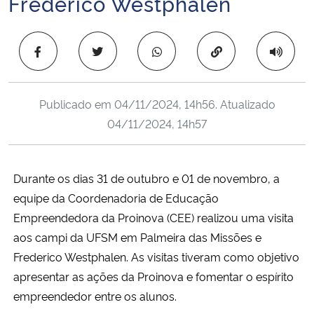
Frederico Westphalen
Ministério da Cidadania
Copiar para área 
Ministério da Saúde
Ministério de Minas e Energia
Publicado em
04/11/2024, 14h56
. Atualizado
04/11/2024, 14h57
Ministério da Ciência, Tecnologia, Inovações e Comunicações
Ministério do Meio Ambiente
Durante os dias 31 de outubro e 01 de novembro, a
equipe da Coordenadoria de Educação
Ministério do Turismo
Empreendedora da Proinova (CEE) realizou uma visita
Ministério do Desenvolvimento Regional
aos campi da UFSM em Palmeira das Missões e
Frederico Westphalen. As visitas tiveram como objetivo
Controladoria-Geral da União
apresentar as ações da Proinova e fomentar o espírito
empreendedor entre os alunos.
Ministério da Mulher, da Família e dos Direitos Humanos