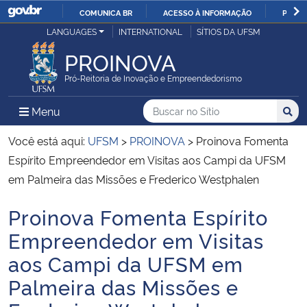
COMUNICA BR
ACESSO À INFORMAÇÃO
PARTI
Casa Civil
LANGUAGES
INTERNATIONAL
SÍTIOS DA UFSM
IR
PARA
PROINOVA
Ministério da Justiça e Segurança Pública
O
Pró-Reitoria de Inovação e Empreendedorismo
CONTEÚDO
Ministério da Defesa
Buscar no no Sítio
Busca
Busca:
Menu Principal do Sítio
Menu
Busc
Ministério das Relações Exteriores
Você está aqui:
UFSM
>
PROINOVA
>
Proinova Fomenta
Espírito Empreendedor em Visitas aos Campi da UFSM
Ministério da Economia
em Palmeira das Missões e Frederico Westphalen
Proinova Fomenta Espírito
Ministério da Infraestrutura
Início do conteúdo
Empreendedor em Visitas
Ministério da Agricultura, Pecuária e Abastecimento
aos Campi da UFSM em
Palmeira das Missões e
Ministério da Educação