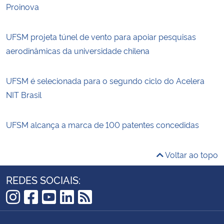
Proinova
UFSM projeta túnel de vento para apoiar pesquisas
aerodinâmicas da universidade chilena
UFSM é selecionada para o segundo ciclo do Acelera
NIT Brasil
UFSM alcança a marca de 100 patentes concedidas
Voltar ao topo
REDES SOCIAIS:
Instagram
Facebook
YouTube
LinkedIn
RSS