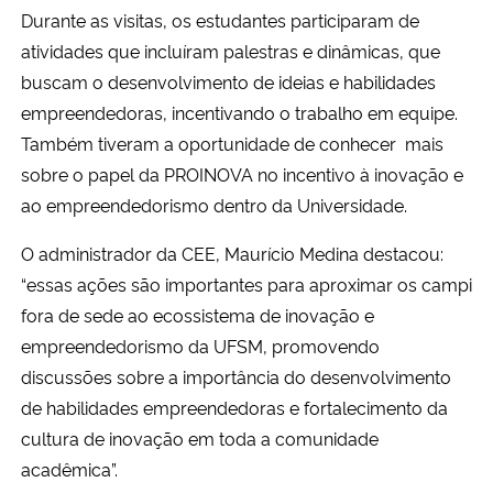
Durante as visitas, os estudantes participaram de
atividades que incluíram palestras e dinâmicas, que
Secretaria-Geral
buscam o desenvolvimento de ideias e habilidades
Secretaria de Governo
empreendedoras, incentivando o trabalho em equipe.
Também tiveram a oportunidade de conhecer mais
Gabinete de Segurança Institucional
sobre o papel da PROINOVA no incentivo à inovação e
ao empreendedorismo dentro da Universidade.
Advocacia-Geral da União
O administrador da CEE, Maurício Medina destacou:
“essas ações são importantes para aproximar os campi
Banco Central do Brasil
fora de sede ao ecossistema de inovação e
Planalto
empreendedorismo da UFSM, promovendo
discussões sobre a importância do desenvolvimento
de habilidades empreendedoras e fortalecimento da
cultura de inovação em toda a comunidade
acadêmica”.