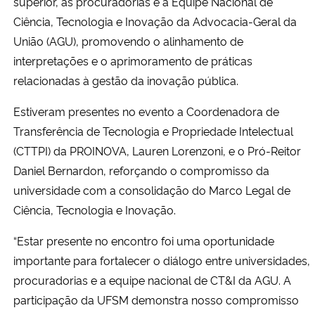
superior, as procuradorias e a Equipe Nacional de
Ciência, Tecnologia e Inovação da Advocacia-Geral da
Secretaria-Geral
União (AGU), promovendo o alinhamento de
interpretações e o aprimoramento de práticas
Secretaria de Governo
relacionadas à gestão da inovação pública.
Gabinete de Segurança Institucional
Estiveram presentes no evento a Coordenadora de
Transferência de Tecnologia e Propriedade Intelectual
Advocacia-Geral da União
(CTTPI) da PROINOVA, Lauren Lorenzoni, e o Pró-Reitor
Daniel Bernardon, reforçando o compromisso da
Banco Central do Brasil
universidade com a consolidação do Marco Legal de
Ciência, Tecnologia e Inovação.
Planalto
“Estar presente no encontro foi uma oportunidade
importante para fortalecer o diálogo entre universidades,
procuradorias e a equipe nacional de CT&I da AGU. A
participação da UFSM demonstra nosso compromisso