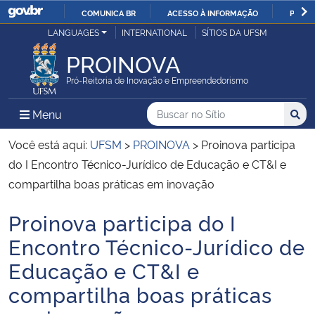
COMUNICA BR
ACESSO À INFORMAÇÃO
PARTI
Casa Civil
LANGUAGES
INTERNATIONAL
SÍTIOS DA UFSM
IR
PARA
PROINOVA
Ministério da Justiça e Segurança Pública
O
Pró-Reitoria de Inovação e Empreendedorismo
CONTEÚDO
Ministério da Defesa
Buscar no no Sítio
Busca
Busca:
Menu Principal do Sítio
Menu
Busc
Ministério das Relações Exteriores
Você está aqui:
UFSM
>
PROINOVA
>
Proinova participa
do I Encontro Técnico-Jurídico de Educação e CT&I e
Ministério da Economia
compartilha boas práticas em inovação
Proinova participa do I
Ministério da Infraestrutura
Início do conteúdo
Encontro Técnico-Jurídico de
Ministério da Agricultura, Pecuária e Abastecimento
Educação e CT&I e
compartilha boas práticas
Ministério da Educação