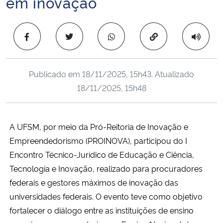
em inovação
Ministério da Cidadania
Copiar para área 
Ministério da Saúde
Ministério de Minas e Energia
Publicado em
18/11/2025, 15h43
. Atualizado
18/11/2025, 15h48
Ministério da Ciência, Tecnologia, Inovações e Comunicações
Ministério do Meio Ambiente
A UFSM, por meio da Pró-Reitoria de Inovação e
Empreendedorismo (PROINOVA), participou do I
Ministério do Turismo
Encontro Técnico-Jurídico de Educação e Ciência,
Ministério do Desenvolvimento Regional
Tecnologia e Inovação, realizado para procuradores
federais e gestores máximos de inovação das
Controladoria-Geral da União
universidades federais. O evento teve como objetivo
fortalecer o diálogo entre as instituições de ensino
Ministério da Mulher, da Família e dos Direitos Humanos