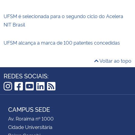
UFSM é selecionada para o segundo ciclo do Acelera
NIT Brasil
UFSM alcança a marca de 100 patentes concedidas
Voltar ao topo
REDES SOCIAIS:
Instagram
Facebook
YouTube
LinkedIn
RSS
CAMPUS SEDE
Av. Roraima nº 1000
Cidade Universitária