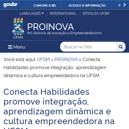
COMUNICA BR
ACESSO À INFORMAÇÃO
PARTI
Casa Civil
LANGUAGES
INTERNATIONAL
SÍTIOS DA UFSM
IR
PARA
PROINOVA
Ministério da Justiça e Segurança Pública
O
Pró-Reitoria de Inovação e Empreendedorismo
CONTEÚDO
Ministério da Defesa
Buscar no no Sítio
Busca
Busca:
Menu Principal do Sítio
Menu
Busc
Ministério das Relações Exteriores
Você está aqui:
UFSM
>
PROINOVA
>
Conecta
Habilidades promove integração, aprendizagem
Ministério da Economia
dinâmica e cultura empreendedora na UFSM
Conecta Habilidades
Ministério da Infraestrutura
Início do conteúdo
promove integração,
Ministério da Agricultura, Pecuária e Abastecimento
aprendizagem dinâmica e
cultura empreendedora na
Ministério da Educação