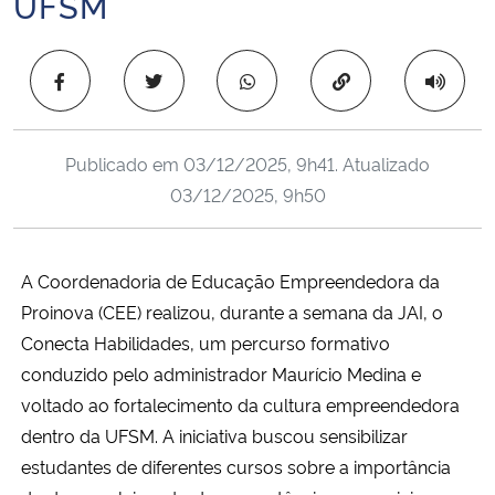
UFSM
Ministério da Cidadania
Copiar para área 
Ministério da Saúde
Ministério de Minas e Energia
Publicado em
03/12/2025, 9h41
. Atualizado
03/12/2025, 9h50
Ministério da Ciência, Tecnologia, Inovações e Comunicações
Ministério do Meio Ambiente
A Coordenadoria de Educação Empreendedora da
Proinova (CEE) realizou, durante a semana da JAI, o
Ministério do Turismo
Conecta Habilidades, um percurso formativo
Ministério do Desenvolvimento Regional
conduzido pelo administrador Maurício Medina e
voltado ao fortalecimento da cultura empreendedora
Controladoria-Geral da União
dentro da UFSM. A iniciativa buscou sensibilizar
estudantes de diferentes cursos sobre a importância
Ministério da Mulher, da Família e dos Direitos Humanos