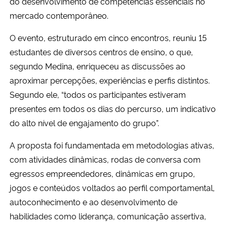
do desenvolvimento de competências essenciais no
mercado contemporâneo.
Secretaria-Geral
O evento, estruturado em cinco encontros, reuniu 15
Secretaria de Governo
estudantes de diversos centros de ensino, o que,
segundo Medina, enriqueceu as discussões ao
Gabinete de Segurança Institucional
aproximar percepções, experiências e perfis distintos.
Segundo ele, “todos os participantes estiveram
Advocacia-Geral da União
presentes em todos os dias do percurso, um indicativo
do alto nível de engajamento do grupo”.
Banco Central do Brasil
A proposta foi fundamentada em metodologias ativas,
Planalto
com atividades dinâmicas, rodas de conversa com
egressos empreendedores, dinâmicas em grupo,
jogos e conteúdos voltados ao perfil comportamental,
autoconhecimento e ao desenvolvimento de
habilidades como liderança, comunicação assertiva,