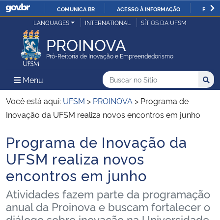
COMUNICA BR
ACESSO À INFORMAÇÃO
PARTI
Casa Civil
LANGUAGES
INTERNATIONAL
SÍTIOS DA UFSM
IR
PARA
PROINOVA
Ministério da Justiça e Segurança Pública
O
Pró-Reitoria de Inovação e Empreendedorismo
CONTEÚDO
Ministério da Defesa
Buscar no no Sítio
Busca
Busca:
Menu Principal do Sítio
Menu
Busc
Ministério das Relações Exteriores
Você está aqui:
UFSM
>
PROINOVA
>
Programa de
Inovação da UFSM realiza novos encontros em junho
Ministério da Economia
Programa de Inovação da
Início do conteúdo
Ministério da Infraestrutura
UFSM realiza novos
encontros em junho
Ministério da Agricultura, Pecuária e Abastecimento
Atividades fazem parte da programação
Ministério da Educação
anual da Proinova e buscam fortalecer o
diálogo sobre inovação na Universidade