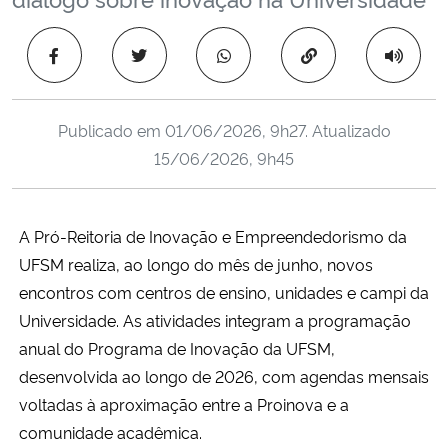
Ministério da Cidadania
Copiar para área 
Ministério da Saúde
Ministério de Minas e Energia
Publicado em
01/06/2026, 9h27
. Atualizado
15/06/2026, 9h45
Ministério da Ciência, Tecnologia, Inovações e Comunicações
Ministério do Meio Ambiente
A Pró-Reitoria de Inovação e Empreendedorismo da
UFSM realiza, ao longo do mês de junho, novos
Ministério do Turismo
encontros com centros de ensino, unidades e campi da
Universidade. As atividades integram a programação
Ministério do Desenvolvimento Regional
anual do Programa de Inovação da UFSM,
desenvolvida ao longo de 2026, com agendas mensais
Controladoria-Geral da União
voltadas à aproximação entre a Proinova e a
comunidade acadêmica.
Ministério da Mulher, da Família e dos Direitos Humanos