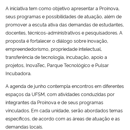
A iniciativa tem como objetivo apresentar a Proinova,
Secretaria-Geral
seus programas e possibilidades de atuação, além de
promover a escuta ativa das demandas de estudantes,
Secretaria de Governo
docentes, técnicos-administrativos e pesquisadores. A
proposta é fortalecer o diálogo sobre inovação,
Gabinete de Segurança Institucional
empreendedorismo, propriedade intelectual,
transferência de tecnologia, incubação, apoio a
Advocacia-Geral da União
projetos, InovaTec, Parque Tecnológico e Pulsar
Incubadora.
Banco Central do Brasil
A agenda de junho contempla encontros em diferentes
Planalto
espaços da UFSM, com atividades conduzidas por
integrantes da Proinova e de seus programas
vinculados. Em cada unidade, serão abordados temas
específicos, de acordo com as áreas de atuação e as
demandas locais.