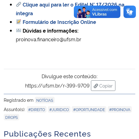
Clique aqui para ler o Edital N° 17/2026 na
íntegra
Formulário de Inscrição Online
Dúvidas e informações:
proinova.financeiro@ufsm.br
Divulgue este conteúdo:
https://ufsm.br/r-399-9709
Copiar
para área de tran
Registrado em
NOTÍCIAS
,
,
,
,
Assunto(s):
#DIREITO
#JURIDICO
#OPORTUNIDADE
#PROINOVA
DROPS
Publicações Recentes