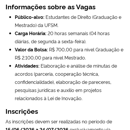
Informações sobre as Vagas
Secretaria-Geral
Público-alvo:
Estudantes de Direito (Graduação e
Mestrado) da UFSM.
Secretaria de Governo
Carga Horária:
20 horas semanais (04 horas
diárias, de segunda a sexta-feira).
Gabinete de Segurança Institucional
Valor da Bolsa:
R$ 700,00 para nível Graduação e
R$ 2.100,00 para nível Mestrado.
Advocacia-Geral da União
Atividades:
Elaboração e análise de minutas de
acordos (parceria, cooperação técnica,
Banco Central do Brasil
confidencialidade), elaboração de pareceres,
pesquisas jurídicas e auxílio em projetos
Planalto
relacionados à Lei de Inovação.
Inscrições
As inscrições devem ser realizadas no período de
15/06/2026 a 24/07/2026
exclusivamente via