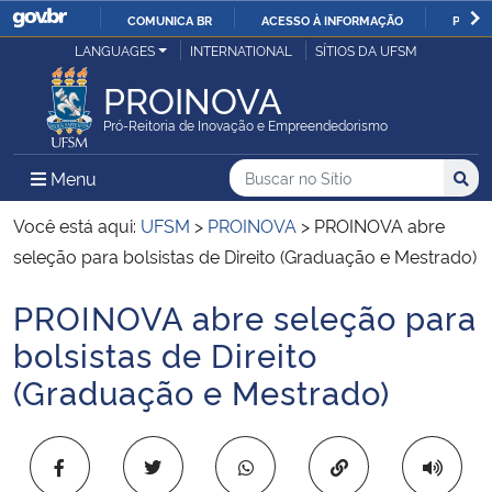
COMUNICA BR
ACESSO À INFORMAÇÃO
PARTI
Casa Civil
LANGUAGES
INTERNATIONAL
SÍTIOS DA UFSM
IR
PARA
PROINOVA
Ministério da Justiça e Segurança Pública
O
Pró-Reitoria de Inovação e Empreendedorismo
CONTEÚDO
Ministério da Defesa
Buscar no no Sítio
Busca
Busca:
Menu Principal do Sítio
Menu
Busc
Ministério das Relações Exteriores
Você está aqui:
UFSM
>
PROINOVA
>
PROINOVA abre
seleção para bolsistas de Direito (Graduação e Mestrado)
Ministério da Economia
PROINOVA abre seleção para
Início do conteúdo
Ministério da Infraestrutura
bolsistas de Direito
(Graduação e Mestrado)
Ministério da Agricultura, Pecuária e Abastecimento
Ministério da Educação
Copiar para área 