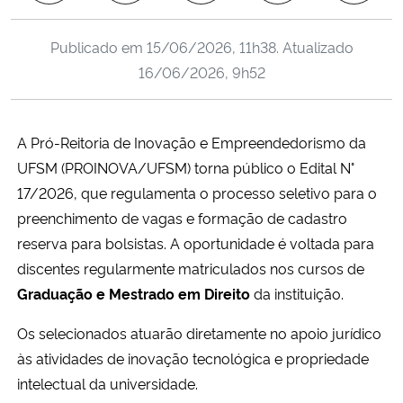
Ministério da Cidadania
Publicado em
15/06/2026, 11h38
. Atualizado
Ministério da Saúde
16/06/2026, 9h52
Ministério de Minas e Energia
A Pró-Reitoria de Inovação e Empreendedorismo da
Ministério da Ciência, Tecnologia, Inovações e Comunicações
UFSM (PROINOVA/UFSM) torna público o
Edital N°
17/2026
, que regulamenta o processo seletivo para o
Ministério do Meio Ambiente
preenchimento de vagas e formação de cadastro
reserva para bolsistas. A oportunidade é voltada para
Ministério do Turismo
discentes regularmente matriculados nos cursos de
Graduação e Mestrado em Direito
da instituição.
Ministério do Desenvolvimento Regional
Os selecionados atuarão diretamente no apoio jurídico
Controladoria-Geral da União
às atividades de inovação tecnológica e propriedade
intelectual da universidade.
Ministério da Mulher, da Família e dos Direitos Humanos