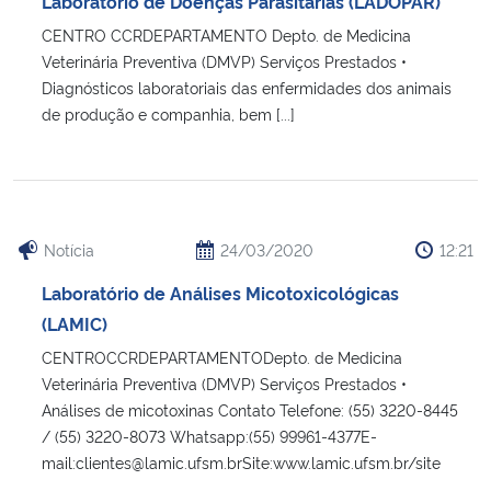
Laboratório de Doenças Parasitárias (LADOPAR)
Ministério da Cidadania
CENTRO CCRDEPARTAMENTO Depto. de Medicina
Veterinária Preventiva (DMVP) Serviços Prestados •
Ministério da Saúde
Diagnósticos laboratoriais das enfermidades dos animais
de produção e companhia, bem [...]
Ministério de Minas e Energia
Ministério da Ciência, Tecnologia, Inovações e Comunicações
Notícia
24/03/2020
12:21
Ministério do Meio Ambiente
Laboratório de Análises Micotoxicológicas
Ministério do Turismo
(LAMIC)
CENTROCCRDEPARTAMENTODepto. de Medicina
Ministério do Desenvolvimento Regional
Veterinária Preventiva (DMVP) Serviços Prestados •
Análises de micotoxinas Contato Telefone: (55) 3220-8445
Controladoria-Geral da União
/ (55) 3220-8073 Whatsapp:(55) 99961-4377E-
mail:clientes@lamic.ufsm.brSite:www.lamic.ufsm.br/site
Ministério da Mulher, da Família e dos Direitos Humanos