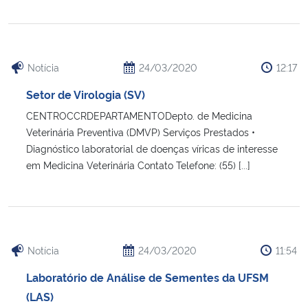
Secretaria-Geral
Notícia
24/03/2020
12:17
Secretaria de Governo
Setor de Virologia (SV)
Gabinete de Segurança Institucional
CENTROCCRDEPARTAMENTODepto. de Medicina
Veterinária Preventiva (DMVP) Serviços Prestados •
Advocacia-Geral da União
Diagnóstico laboratorial de doenças víricas de interesse
em Medicina Veterinária Contato Telefone: (55) [...]
Banco Central do Brasil
Planalto
Notícia
24/03/2020
11:54
Laboratório de Análise de Sementes da UFSM
(LAS)