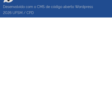
Desenvolvido com o CMS de código aberto
Wordpress
2026
UFSM
/
CPD