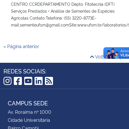
CENTRO CCRDEPARTAMENTO Depto. Fitotecnia (DFT)
Serviços Prestados • Análise de Sementes de Espécies
Agrícolas Contato Telefone: (55) 3220-8773E-
mail:sementeufsm@gmail.comSite:www.ufsm.br/laboratorios/
« Página anterior
Voltar ao topo
REDES SOCIAIS:
Instagram
Facebook
YouTube
LinkedIn
RSS
CAMPUS SEDE
Av. Roraima nº 1000
Cidade Universitária
Bairro Camobi