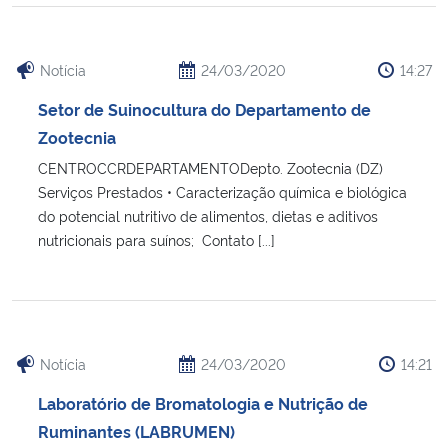
Secretaria-Geral
Notícia
24/03/2020
14:27
Secretaria de Governo
Setor de Suinocultura do Departamento de
Zootecnia
Gabinete de Segurança Institucional
CENTROCCRDEPARTAMENTODepto. Zootecnia (DZ)
Serviços Prestados • Caracterização química e biológica
Advocacia-Geral da União
do potencial nutritivo de alimentos, dietas e aditivos
nutricionais para suínos; Contato [...]
Banco Central do Brasil
Planalto
Notícia
24/03/2020
14:21
Laboratório de Bromatologia e Nutrição de
Ruminantes (LABRUMEN)