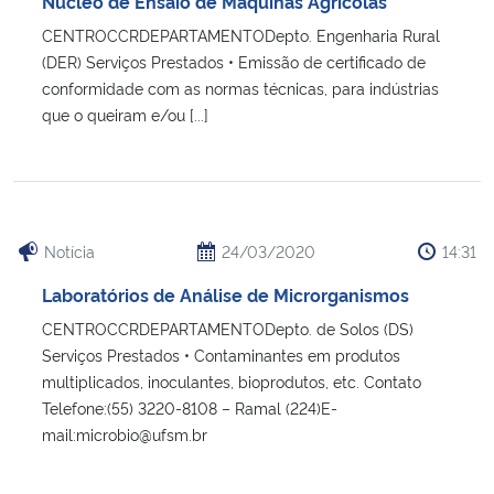
Núcleo de Ensaio de Máquinas Agrícolas
Ministério da Cidadania
CENTROCCRDEPARTAMENTODepto. Engenharia Rural
(DER) Serviços Prestados • Emissão de certificado de
Ministério da Saúde
conformidade com as normas técnicas, para indústrias
que o queiram e/ou [...]
Ministério de Minas e Energia
Ministério da Ciência, Tecnologia, Inovações e Comunicações
Notícia
24/03/2020
14:31
Ministério do Meio Ambiente
Laboratórios de Análise de Microrganismos
Ministério do Turismo
CENTROCCRDEPARTAMENTODepto. de Solos (DS)
Serviços Prestados • Contaminantes em produtos
Ministério do Desenvolvimento Regional
multiplicados, inoculantes, bioprodutos, etc. Contato
Telefone:(55) 3220-8108 – Ramal (224)E-
Controladoria-Geral da União
mail:microbio@ufsm.br
Ministério da Mulher, da Família e dos Direitos Humanos