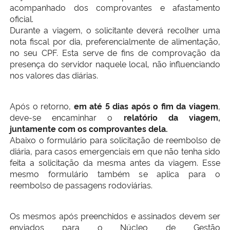
acompanhado dos comprovantes e afastamento
oficial.
Secretaria-Geral
Durante a viagem, o solicitante deverá recolher uma
nota fiscal por dia, preferencialmente de alimentação,
Secretaria de Governo
no seu CPF. Esta serve de fins de comprovação da
presença do servidor naquele local, não influenciando
nos valores das diárias.
Gabinete de Segurança Institucional
Após o retorno,
em até 5 dias após o fim da viagem
,
Advocacia-Geral da União
deve-se encaminhar o
relatório da viagem,
juntamente com os comprovantes dela.
Banco Central do Brasil
Abaixo o formulário para solicitação de reembolso de
diária, para casos emergenciais em que não tenha sido
Planalto
feita a solicitação da mesma antes da viagem. Esse
mesmo formulário também se aplica para o
reembolso de passagens rodoviárias.
Os mesmos após preenchidos e assinados devem ser
enviados para o Núcleo de Gestão