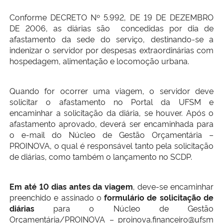
Ministério da Cidadania
Conforme DECRETO Nº 5.992, DE 19 DE DEZEMBRO
DE 2006, as diárias são concedidas por dia de
Ministério da Saúde
afastamento da sede do serviço, destinando-se a
indenizar o servidor por despesas extraordinárias com
hospedagem, alimentação e locomoção urbana.
Ministério de Minas e Energia
Ministério da Ciência, Tecnologia, Inovações e Comunicações
Quando for ocorrer uma viagem, o servidor deve
solicitar o afastamento no Portal da UFSM e
encaminhar a solicitação da diária, se houver. Após o
Ministério do Meio Ambiente
afastamento aprovado, deverá ser encaminhada para
o e-mail do Núcleo de Gestão Orçamentária –
Ministério do Turismo
PROINOVA, o qual é responsável tanto pela solicitação
de diárias, como também o lançamento no SCDP.
Ministério do Desenvolvimento Regional
Em até 10 dias antes da viagem
, deve-se encaminhar
Controladoria-Geral da União
preenchido
e assinado o
formulário de solicitação de
diárias
para o Núcleo de Gestão
Orçamentária/PROINOVA – proinova.financeiro@ufsm
Ministério da Mulher, da Família e dos Direitos Humanos