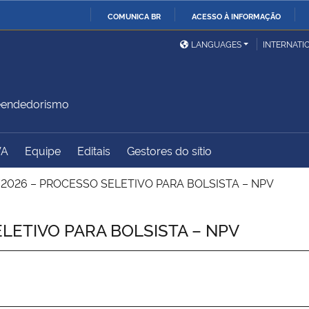
COMUNICA BR
ACESSO À INFORMAÇÃO
Ministério da Defesa
Ministério das Relações
Mini
IR
LANGUAGES
INTERNATI
Exteriores
PARA
O
Ministério da Cidadania
Ministério da Saúde
Mini
CONTEÚDO
reendedorismo
VA
Equipe
Editais
Gestores do sítio
Ministério do
Controladoria-Geral da
Mini
Desenvolvimento Regional
União
Famí
/2026 – PROCESSO SELETIVO PARA BOLSISTA – NPV
Hum
LETIVO PARA BOLSISTA – NPV
Advocacia-Geral da União
Banco Central do Brasil
Plan