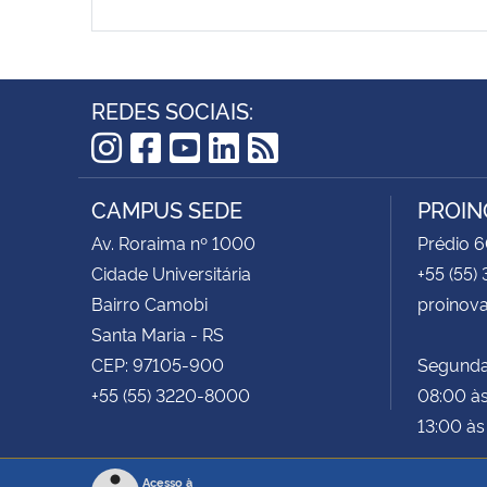
REDES SOCIAIS:
Instagram
Facebook
YouTube
LinkedIn
RSS
CAMPUS SEDE
PROIN
Av. Roraima nº 1000
Prédio 6
Cidade Universitária
+55 (55)
Bairro Camobi
proinov
Santa Maria - RS
CEP: 97105-900
Segunda 
+55 (55) 3220-8000
08:00 às
13:00 às
Acesso à