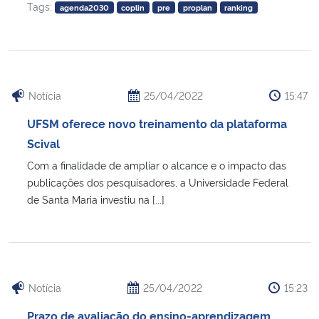
Tags:
agenda2030
coplin
pre
proplan
ranking
Secretaria-Geral
Secretaria de Governo
Notícia
25/04/2022
15:47
Gabinete de Segurança Institucional
UFSM oferece novo treinamento da plataforma
Scival
Advocacia-Geral da União
Com a finalidade de ampliar o alcance e o impacto das
publicações dos pesquisadores, a Universidade Federal
Banco Central do Brasil
de Santa Maria investiu na [...]
Planalto
Notícia
25/04/2022
15:23
Prazo de avaliação do ensino-aprendizagem