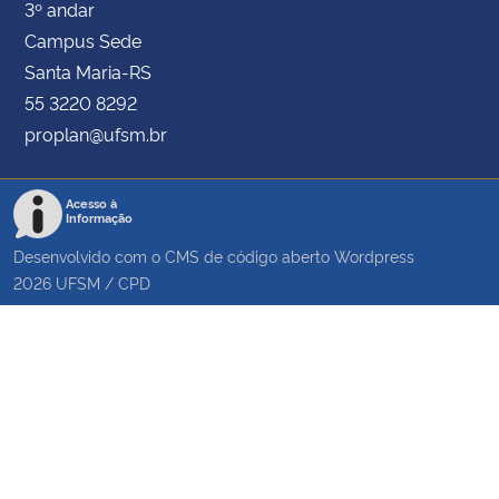
3º andar
Campus Sede
Santa Maria-RS
55 3220 8292
proplan@ufsm.br
Acesso à
Informação
Desenvolvido com o CMS de código aberto
Wordpress
2026
UFSM
/
CPD