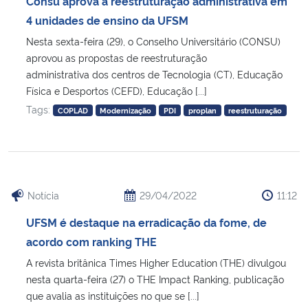
Consu aprova a reestruturação administrativa em
Ministério da Cidadania
4 unidades de ensino da UFSM
Nesta sexta-feira (29), o Conselho Universitário (CONSU)
Ministério da Saúde
aprovou as propostas de reestruturação
administrativa dos centros de Tecnologia (CT), Educação
Ministério de Minas e Energia
Física e Desportos (CEFD), Educação [...]
Tags:
COPLAD
Modernização
PDI
proplan
reestruturação
Ministério da Ciência, Tecnologia, Inovações e Comunicações
Ministério do Meio Ambiente
Ministério do Turismo
Notícia
29/04/2022
11:12
UFSM é destaque na erradicação da fome, de
Ministério do Desenvolvimento Regional
acordo com ranking THE
A revista britânica Times Higher Education (THE) divulgou
Controladoria-Geral da União
nesta quarta-feira (27) o THE Impact Ranking, publicação
que avalia as instituições no que se [...]
Ministério da Mulher, da Família e dos Direitos Humanos