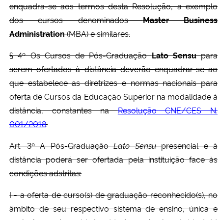
enquadra-se aos termos desta Resolução, a exemplo
dos cursos denominados
Master Business
Administration
(MBA) e similares.
§ 4º Os Cursos de Pós-Graduação
Lato Sensu
para
serem ofertados à distância deverão enquadrar-se ao
que estabelece as diretrizes e normas nacionais para
oferta de Cursos da Educação Superior na modalidade à
distância, constantes na
Resolução CNE/CES N.
001/2018
.
Art. 3º A Pós-Graduação
Lato Sensu
presencial e à
distância poderá ser ofertada pela instituição face às
condições adstritas:
I - a oferta de curso(s) de graduação reconhecido(s), no
âmbito de seu respectivo sistema de ensino, única e