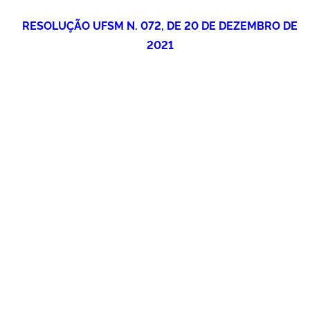
Ministério da Cidadania
RESOLUÇÃO UFSM N. 072, DE 20 DE DEZEMBRO DE
2021
Ministério da Saúde
Ministério de Minas e Energia
Ministério da Ciência, Tecnologia, Inovações e Comunicações
Ministério do Meio Ambiente
Ministério do Turismo
Ministério do Desenvolvimento Regional
Controladoria-Geral da União
Ministério da Mulher, da Família e dos Direitos Humanos