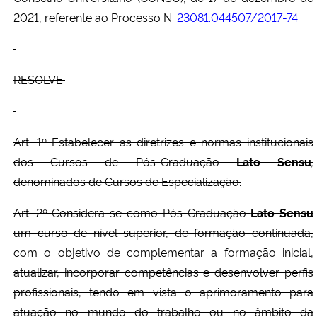
2021, referente ao Processo N.
23081.044507/2017-74
.
RESOLVE:
Art. 1º Estabelecer as diretrizes e normas institucionais
dos Cursos de Pós-Graduação
Lato Sensu
,
denominados de Cursos de Especialização.
Art. 2º Considera-se como Pós-Graduação
Lato Sensu
um curso de nível superior, de formação continuada,
com o objetivo de complementar a formação inicial,
atualizar, incorporar competências e desenvolver perfis
profissionais, tendo em vista o aprimoramento para
atuação no mundo do trabalho ou no âmbito da