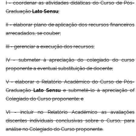
I - coordenar as atividades didáticas do Curso de Pós-
Graduação
Lato Sensu
;
II - elaborar plano de aplicação dos recursos financeiros
arrecadados, se couber;
III - gerenciar a execução dos recursos;
IV - submeter à apreciação do colegiado do curso
proponente a eventual substituição de docente;
V - elaborar o Relatório Acadêmico do Curso de Pós-
Graduação
Lato Sensu
e submetê-lo à apreciação of
Colegiado do Curso proponente; e
VI - incluir no Relatório Acadêmico as avaliações
discentes individuais conclusivas sobre o Curso, para
análise no Colegiado do Curso proponente.