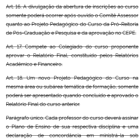
Art. 16. A divulgação da abertura de inscrições ao curso
somente poderá ocorrer após ouvido o Comitê Assessor
quanto ao Projeto Pedagógico do Curso da Pró-Reitoria
de Pós-Graduação e Pesquisa e da aprovação no CEPE.
Art. 17. Compete ao Colegiado do curso proponente
aprovar o Relatório Final, constituído pelos Relatórios
Acadêmico e Financeiro.
Art. 18. Um novo Projeto Pedagógico do Curso na
mesma área ou subárea temática de formação, somente
poderá ser apresentado quando concluído e aprovado o
Relatório Final do curso anterior.
Parágrafo único. Cada professor do curso deverá assinar
o Plano de Ensino de sua respectiva disciplina e uma
declaração de concordância em ministrá-la sob