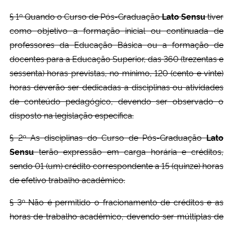
§ 1º Quando o Curso de Pós-Graduação
Lato Sensu
tiver
como objetivo a formação inicial ou continuada de
professores da Educação Básica ou a formação de
docentes para a Educação Superior, das 360 (trezentas e
sessenta) horas previstas, no mínimo, 120 (cento e vinte)
horas deverão ser dedicadas a disciplinas ou atividades
de conteúdo pedagógico, devendo ser observado o
disposto na legislação específica.
§ 2º As disciplinas do Curso de Pós-Graduação
Lato
Sensu
terão expressão em carga horária e créditos,
sendo 01 (um) crédito correspondente a 15 (quinze) horas
de efetivo trabalho acadêmico.
§ 3º Não é permitido o fracionamento de créditos e as
horas de trabalho acadêmico, devendo ser múltiplas de