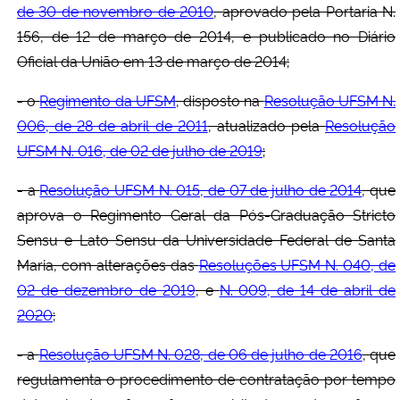
de 30 de novembro de 2010
, aprovado pela Portaria N.
156, de 12 de março de 2014, e publicado no Diário
Oficial da União em 13 de março de 2014;
- o
Regimento da UFSM
, disposto na
Resolução UFSM N.
006, de 28 de abril de 2011
, atualizado pela
Resolução
UFSM N. 016, de 02 de julho de 2019
;
- a
Resolução UFSM N. 015, de 07 de julho de 2014
, que
aprova o Regimento Geral da Pós-Graduação Stricto
Sensu e Lato Sensu da Universidade Federal de Santa
Maria, com alterações das
Resoluções UFSM N. 040, de
02 de dezembro de 2019
, e
N. 009, de 14 de abril de
2020
;
- a
Resolução UFSM N. 028, de 06 de julho de 2016
, que
regulamenta o procedimento de contratação por tempo