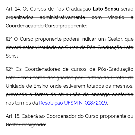
Art. 14. Os Cursos de Pós-Graduação
Lato Sensu
serão
organizados administrativamente com vínculo à
Coordenação do Curso proponente.
§1º O Curso proponente poderá indicar um Gestor, que
deverá estar vinculado ao Curso de Pós-Graduação Lato
Sensu.
§2º Os Coordenadores de cursos de Pós-Graduação
Lato Sensu serão designados por Portaria do Diretor da
Unidade de Ensino onde estiverem lotados os mesmos,
prevendo a forma de atribuição do encargo conferido
nos termos da
Resolução UFSM N. 018/2019
.
Art. 15. Caberá ao Coordenador do Curso proponente ou
Gestor designado: