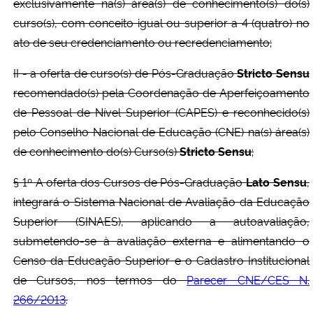
exclusivamente na(s) área(s) de conhecimento(s) do(s)
curso(s), com conceito igual ou superior a 4 (quatro) no
ato de seu credenciamento ou recredenciamento;
II - a oferta de curso(s) de Pós-Graduação
Stricto Sensu
recomendado(s) pela Coordenação de Aperfeiçoamento
de Pessoal de Nível Superior (CAPES) e reconhecido(s)
pelo Conselho Nacional de Educação (CNE) na(s) área(s)
de conhecimento do(s) Curso(s)
Stricto Sensu
;
§ 1º A oferta dos Cursos de Pós-Graduação
Lato Sensu
,
integrará o Sistema Nacional de Avaliação da Educação
Superior (SINAES), aplicando a autoavaliação,
submetendo-se à avaliação externa e alimentando o
Censo da Educação Superior e o Cadastro Institucional
de Cursos, nos termos do
Parecer CNE/CES N.
266/2013
.