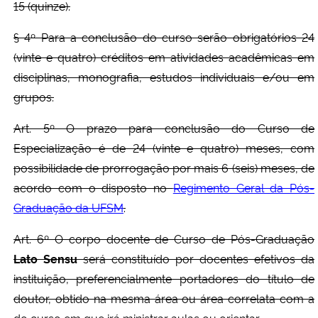
15 (quinze).
§ 4º Para a conclusão do curso serão obrigatórios 24
(vinte e quatro) créditos em atividades acadêmicas em
disciplinas, monografia, estudos individuais e/ou em
grupos.
Art. 5º O prazo para conclusão do Curso de
Especialização é de 24 (vinte e quatro) meses, com
possibilidade de prorrogação por mais 6 (seis) meses, de
acordo com o disposto no
Regimento Geral da Pós-
Graduação da UFSM
.
Art. 6º O corpo docente de Curso de Pós-Graduação
Lato Sensu
será constituído por docentes efetivos da
instituição, preferencialmente portadores do título de
doutor, obtido na mesma área ou área correlata com a