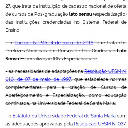
27, que trata da Instituição de cadastro nacional de oferta
de cursos de Pós-graduação
lato sensu
(especialização)
das instituições credenciadas no Sistema Federal de
Ensino;
- o
Parecer N. 245, 4 de maio de 2016
, que trata das
Diretrizes Nacionais dos Cursos de Pós-Graduação
Lato
Sensu
Especialização (DNs Especialização);
- as necessidades de adaptações na
Resolução UFSM N.
010, de 07 de maio de 1997
, que estabelece normas
complementares para a criação de Cursos de
Aperfeiçoamento e Especialização, como educação
continuada, na Universidade Federal de Santa Maria;
- o
Estatuto da Universidade Federal de Santa Maria
com
as adequações aprovadas pela
Resolução UFSM N. 037,