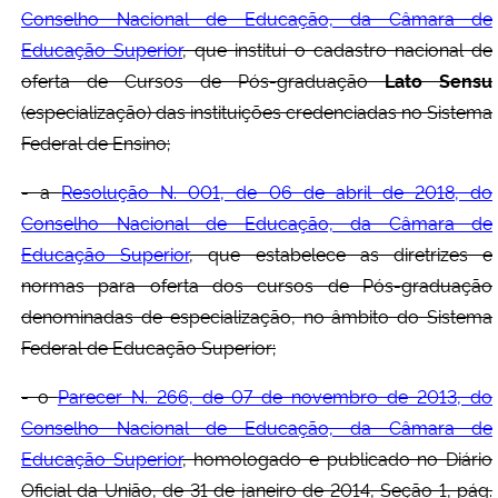
Conselho Nacional de Educação, da Câmara de
Educação Superior
, que institui o cadastro nacional de
oferta de Cursos de Pós-graduação
Lato Sensu
(especialização) das instituições credenciadas no Sistema
Federal de Ensino;
- a
Resolução N. 001, de 06 de abril de 2018, do
Conselho Nacional de Educação, da Câmara de
Educação Superior
, que estabelece as diretrizes e
normas para oferta dos cursos de Pós-graduação
denominadas de especialização, no âmbito do Sistema
Federal de Educação Superior;
- o
Parecer N. 266, de 07 de novembro de 2013, do
Conselho Nacional de Educação, da Câmara de
Educação Superior
, homologado e publicado no Diário
Oficial da União, de 31 de janeiro de 2014, Seção 1, pág.