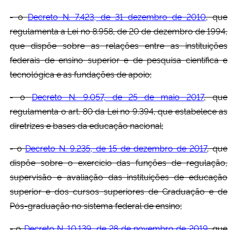
- o
Decreto N. 7.423, de 31 dezembro de 2010
, que
regulamenta a Lei no 8.958, de 20 de dezembro de 1994,
que dispõe sobre as relações entre as instituições
federais de ensino superior e de pesquisa científica e
tecnológica e as fundações de apoio;
- o
Decreto N. 9.057, de 25 de maio 2017
, que
regulamenta o art. 80 da Lei no 9.394, que estabelece as
diretrizes e bases da educação nacional;
- o
Decreto N. 9.235, de 15 de dezembro de 2017
, que
dispõe sobre o exercício das funções de regulação,
supervisão e avaliação das instituições de educação
superior e dos cursos superiores de Graduação e de
Pós-graduação no sistema federal de ensino;
- o
Decreto N. 10.139, de 28 de novembro de 2019
, que