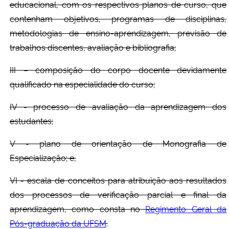
educacional, com os respectivos planos de curso, que
contenham objetivos, programas de disciplinas,
metodologias de ensino-aprendizagem, previsão de
trabalhos discentes, avaliação e bibliografia;
III – composição do corpo docente devidamente
qualificado na especialidade do curso;
IV - processo de avaliação da aprendizagem dos
estudantes;
V - plano de orientação de Monografia de
Especialização; e,
VI - escala de conceitos para atribuição aos resultados
dos processos de verificação parcial e final da
aprendizagem, como consta no
Regimento Geral da
Pós-graduação da UFSM
.