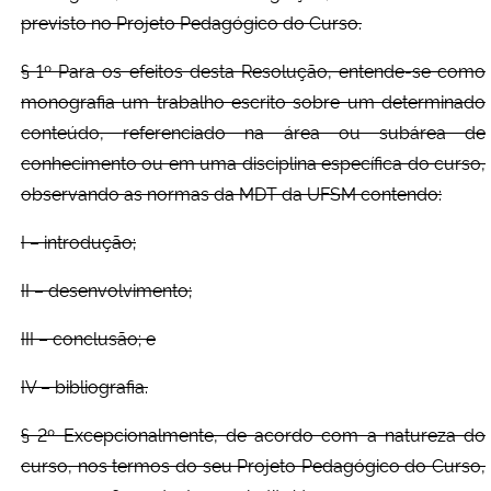
previsto no Projeto Pedagógico do Curso.
§ 1º Para os efeitos desta Resolução, entende-se como
monografia um trabalho escrito sobre um determinado
conteúdo, referenciado na área ou subárea de
conhecimento ou em uma disciplina específica do curso,
observando as normas da MDT da UFSM contendo:
I – introdução;
II – desenvolvimento;
III – conclusão; e
IV – bibliografia.
§ 2º Excepcionalmente, de acordo com a natureza do
curso, nos termos do seu Projeto Pedagógico do Curso,