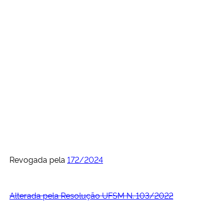
Secretaria-Geral
Secretaria de Governo
Gabinete de Segurança Institucional
Advocacia-Geral da União
Banco Central do Brasil
Planalto
Revogada pela
172/2024
Alterada pela Resolução UFSM N. 103/2022