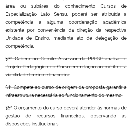
área ou subárea do conhecimento Cursos de
Especialização Lato Sensu, poderá ser atribuída a
competência a alguma coordenação acadêmica
existente por conveniência da direção da respectiva
Unidade de Ensino, mediante ato de delegação de
competência.
§3º Caberá ao Comitê Assessor da PRPGP analisar o
Projeto Pedagógico do Curso em relação ao mérito e à
viabilidade técnica e financeira.
§4º Compete ao curso de origem da proposta garantir a
infraestrutura necessária ao funcionamento do mesmo.
§5º O orçamento do curso deverá atender às normas de
gestão de recursos financeiros, observando as
disposições institucionais.