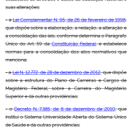
suas alterações;
- a
Lei Complementar N. 95, de 26 de fevereiro de 1998
,
que dispõe sobre a elaboração, a redação, a alteração e
a consolidação das leis, conforme determina o Parágrafo
Único do Art. 59 da
Constituição Federal
, e estabelece
normas para a consolidação dos atos normativos que
menciona;
- a
Lei N. 12.772, de 28 de dezembro de 2012
, que dispõe
sobre a estrutura do Plano de Carreiras e Cargos de
Magistério Federal; sobre a Carreira do Magistério
Superior e dá outras providências;
- o
Decreto N. 7.385, de 8 de dezembro de 2010
, que
institui o Sistema Universidade Aberta do Sistema Único
de Saúde e dá outras providências;