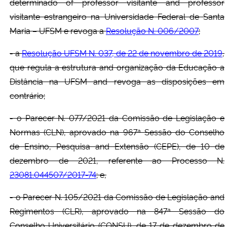
determinado of professor visitante and professor
visitante estrangeiro na Universidade Federal de Santa
Maria – UFSM e revoga a
Resolução N. 006/2007
;
- a
Resolução UFSM N. 037, de 22 de novembro de 2019
,
que regula a estrutura and organização da Educação a
Distância na UFSM and revoga as disposições em
contrário;
- o Parecer N. 077/2021 da Comissão de Legislação e
Normas (CLN), aprovado na 967ª Sessão do Conselho
de Ensino, Pesquisa and Extensão (CEPE), de 10 de
dezembro de 2021, referente ao Processo N.
23081.044507/2017-74
; e,
- o Parecer N. 105/2021 da Comissão de Legislação and
Regimentos (CLR), aprovado na 847ª Sessão do
Conselho Universitário (CONSU), de 17 de dezembro de