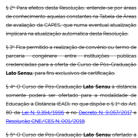
§ 2º Para efeitos desta Resolução, entende-se por áreas
de conhecimento aquelas constantes na Tabela de Áreas
de avaliação da CAPES, que numa eventual atualização
implicará na atualização automática desta Resolução.
§ 3º Fica permitido a realização de convênio ou termo de
parceria congênere entre instituições públicas
credenciadas para a oferta de Curso de Pós-Graduação
Lato Sensu
, para fins exclusivos de certificação.
§ 4º O Curso de Pós-Graduação
Lato Sensu
à distância
somente poderá ser ofertado para a modalidade de
Educação à Distância (EAD), no que dispõe o § 1º do Art.
80 da
Lei N. 9.394/1996
e no
Decreto N. 9.057/2017
e
Resolução CNE/CES N. 001/2018
.
§ 5º O Curso de Pós-Graduação
Lato Sensu
ofertado à