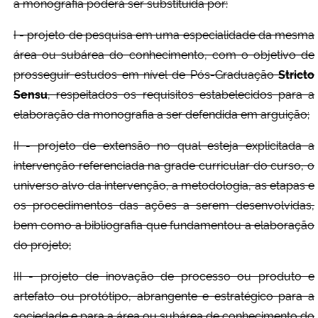
a monografia poderá ser substituída por:
I - projeto de pesquisa em uma especialidade da mesma
área ou subárea do conhecimento, com o objetivo de
prosseguir estudos em nível de Pós-Graduação
Stricto
Sensu
, respeitados os requisitos estabelecidos para a
elaboração da monografia a ser defendida em arguição;
II - projeto de extensão no qual esteja explicitada a
intervenção referenciada na grade curricular do curso, o
universo alvo da intervenção, a metodologia, as etapas e
os procedimentos das ações a serem desenvolvidas,
bem como a bibliografia que fundamentou a elaboração
do projeto;
III - projeto de inovação de processo ou produto e
artefato ou protótipo, abrangente e estratégico para a
sociedade e para a área ou subárea de conhecimento do