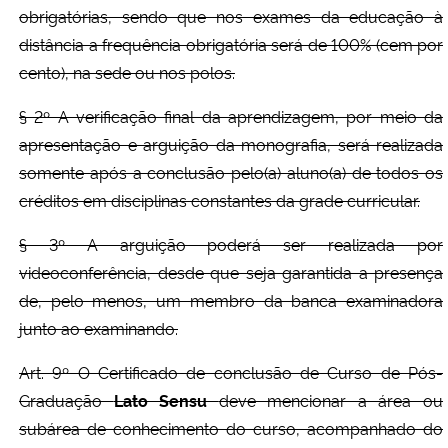
obrigatórias, sendo que nos exames da educação à
distância a frequência obrigatória será de 100% (cem por
cento), na sede ou nos polos.
§ 2º A verificação final da aprendizagem, por meio da
apresentação e arguição da monografia, será realizada
somente após a conclusão pelo(a) aluno(a) de todos os
créditos em disciplinas constantes da grade curricular.
§ 3º A arguição poderá ser realizada por
videoconferência, desde que seja garantida a presença
de, pelo menos, um membro da banca examinadora
junto ao examinando.
Art. 9º O Certificado de conclusão de Curso de Pós-
Graduação
Lato Sensu
deve mencionar a área ou
subárea de conhecimento do curso, acompanhado do