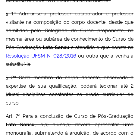
do curso em que irá ministrar aulas ou orientar.
§ 1º Admitir-se-á professor colaborador e professor
visitante na composição do corpo docente, desde que
admitidos pelo Colegiado do Curso proponente, na
mesma área ou subárea de conhecimento do Curso de
Pós-Graduação
Lato Sensu
e atendido o que consta na
Resolução UFSM N. 028/2016
ou outra que a venha a
substituí-la.
§ 2º Cada membro do corpo docente, observada a
expertise de sua qualificação, poderá lecionar até 2
(duas) disciplinas constantes na grade curricular do
curso.
Art. 7º Para a conclusão de Curso de Pós-Graduação
Lato Sensu
, o(a) aluno(a) deverá apresentar uma
monografia, submetendo à arguição, de acordo com o