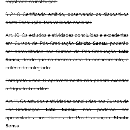
registrado na instituição.
§ 2º O Certificado emitido, observando os dispositivos
desta Resolução, terá validade nacional.
Art. 10. Os estudos e atividades concluídas e excedentes
em Cursos de Pós-Graduação
Stricto Sensu
, poderão
ser aproveitados nos Cursos de Pós-Graduação
Lato
Sensu
,
desde que na mesma área do conhecimento, a
critério do colegiado.
Parágrafo único. O aproveitamento não poderá exceder
a 4 (quatro) créditos.
Art. 11. Os estudos e atividades concluídas nos Cursos de
Pós-Graduação
Lato Sensu
, não poderão ser
aproveitados nos Cursos de Pós-Graduação
Stricto
Sensu
.