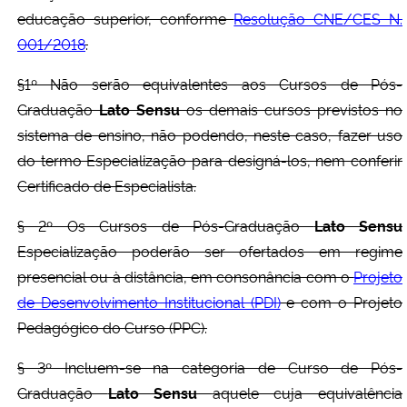
educação superior, conforme
Resolução CNE/CES N.
001/2018
.
§1º Não serão equivalentes aos Cursos de Pós-
Graduação
Lato Sensu
os demais cursos previstos no
sistema de ensino, não podendo, neste caso, fazer uso
do termo Especialização para designá-los, nem conferir
Certificado de Especialista.
§ 2º Os Cursos de Pós-Graduação
Lato Sensu
Especialização poderão ser ofertados em regime
presencial ou à distância, em consonância com o
Projeto
de Desenvolvimento Institucional (PDI)
e com o Projeto
Pedagógico do Curso (PPC).
§ 3º Incluem-se na categoria de Curso de Pós-
Graduação
Lato Sensu
aquele cuja equivalência