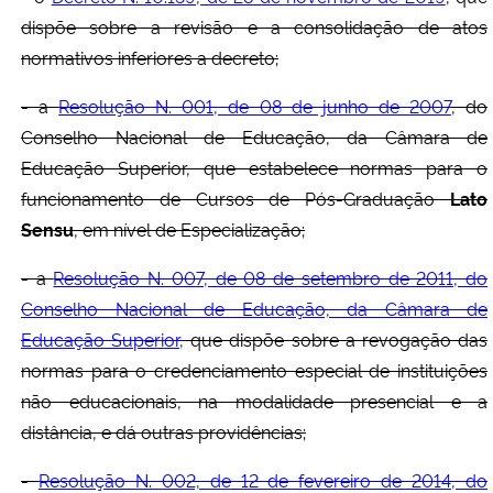
dispõe sobre a revisão e a consolidação de atos
normativos inferiores a decreto;
- a
Resolução N. 001, de 08 de junho de 2007
, do
Conselho Nacional de Educação, da Câmara de
Educação Superior, que estabelece normas para o
funcionamento de Cursos de Pós-Graduação
Lato
Sensu
, em nível de Especialização;
- a
Resolução N. 007, de 08 de setembro de 2011, do
Conselho Nacional de Educação, da Câmara de
Educação Superior,
que dispõe sobre a revogação das
normas para o credenciamento especial de instituições
não educacionais, na modalidade presencial e a
distância, e dá outras providências;
-
Resolução N. 002, de 12 de fevereiro de 2014, do