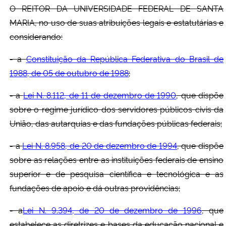
O REITOR DA UNIVERSIDADE FEDERAL DE SANTA
MARIA, no uso de suas atribuições legais e estatutárias e
considerando:
- a
Constituição da República Federativa do Brasil de
1988, de 05 de outubro de 1988
;
- a
Lei N. 8.112, de 11 de dezembro de 1990
, que dispõe
sobre o regime jurídico dos servidores públicos civis da
União, das autarquias e das fundações públicas federais;
- a
Lei N. 8.958, de 20 de dezembro de 1994
, que dispõe
sobre as relações entre as instituições federais de ensino
superior e de pesquisa científica e tecnológica e as
fundações de apoio e dá outras providências;
- a
Lei N. 9.394, de 20 de dezembro de 1996
, que
estabelece as diretrizes e bases da educação nacional e