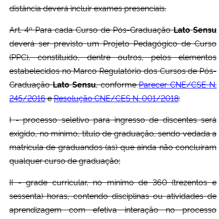
distância deverá incluir exames presenciais.
Art. 4º Para cada Curso de Pós-Graduação
Lato Sensu
deverá ser previsto um Projeto Pedagógico de Curso
(PPC), constituído, dentre outros, pelos elementos
estabelecidos no Marco Regulatório dos Cursos de Pós-
Graduação
Lato Sensu
, conforme
Parecer CNE/CSE N.
245/2016
e
Resolução CNE/CES N. 001/2018
:
I - processo seletivo para ingresso de discentes será
exigido, no mínimo, título de graduação, sendo vedada a
matrícula de graduandos (as) que ainda não concluíram
qualquer curso de graduação;
II - grade curricular, no mínimo de 360 (trezentos e
sessenta) horas, contendo disciplinas ou atividades de
aprendizagem com efetiva interação no processo