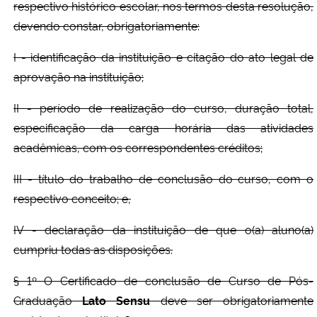
respectivo histórico escolar, nos termos desta resolução,
devendo constar, obrigatoriamente:
I - identificação da instituição e citação do ato legal de
aprovação na instituição;
II - período de realização do curso, duração total,
especificação da carga horária das atividades
acadêmicas, com os correspondentes créditos;
III - título do trabalho de conclusão do curso, com o
respectivo conceito; e,
IV - declaração da instituição de que o(a) aluno(a)
cumpriu todas as disposições.
§ 1º O Certificado de conclusão de Curso de Pós-
Graduação
Lato Sensu
deve ser obrigatoriamente