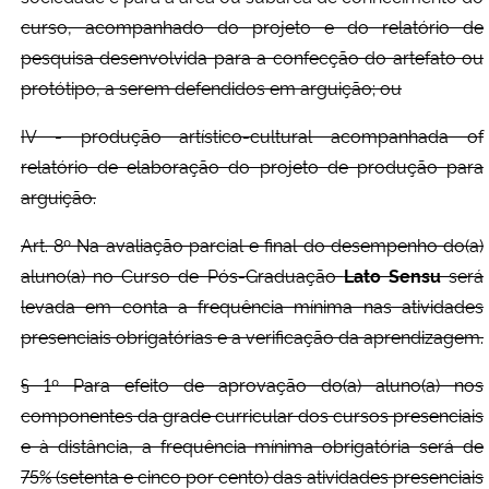
curso, acompanhado do projeto e do relatório de
pesquisa desenvolvida para a confecção do artefato ou
protótipo, a serem defendidos em arguição; ou
IV - produção artístico-cultural acompanhada of
relatório de elaboração do projeto de produção para
arguição.
Art. 8º Na avaliação parcial e final do desempenho do(a)
aluno(a) no Curso de Pós-Graduação
Lato Sensu
será
levada em conta a frequência mínima nas atividades
presenciais obrigatórias e a verificação da aprendizagem.
§ 1º Para efeito de aprovação do(a) aluno(a) nos
componentes da grade curricular dos cursos presenciais
e à distância, a frequência mínima obrigatória será de
75% (setenta e cinco por cento) das atividades presenciais