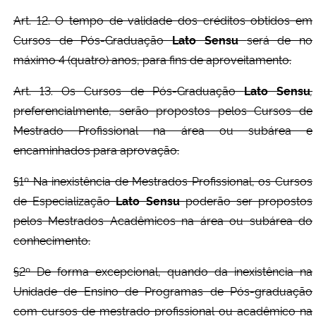
Art. 12. O tempo de validade dos créditos obtidos em
Cursos de Pós-Graduação
Lato Sensu
será de no
máximo 4 (quatro) anos, para fins de aproveitamento.
Art. 13. Os Cursos de Pós-Graduação
Lato Sensu
,
preferencialmente, serão propostos pelos Cursos de
Mestrado Profissional na área ou subárea e
encaminhados para aprovação.
§1º Na inexistência de Mestrados Profissional, os Cursos
de Especialização
Lato Sensu
poderão ser propostos
pelos Mestrados Acadêmicos na área ou subárea do
conhecimento.
§2º De forma excepcional, quando da inexistência na
Unidade de Ensino de Programas de Pós-graduação
com cursos de mestrado profissional ou acadêmico na