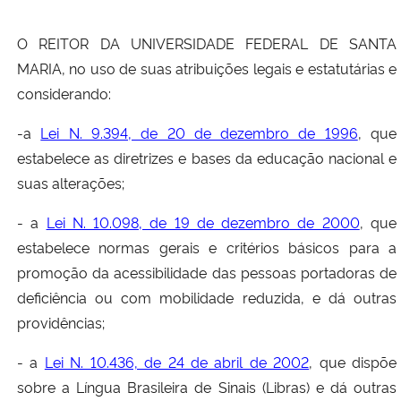
Secretaria-Geral
O REITOR DA UNIVERSIDADE FEDERAL DE SANTA
MARIA, no uso de suas atribuições legais e estatutárias e
Secretaria de Governo
considerando:
-a
Lei N. 9.394, de 20 de dezembro de 1996
, que
Gabinete de Segurança Institucional
estabelece as diretrizes e bases da educação nacional e
suas alterações;
Advocacia-Geral da União
- a
Lei N. 10.098, de 19 de dezembro de 2000
, que
Banco Central do Brasil
estabelece normas gerais e critérios básicos para a
promoção da acessibilidade das pessoas portadoras de
Planalto
deficiência ou com mobilidade reduzida, e dá outras
providências;
- a
Lei N. 10.436, de 24 de abril de 2002
, que dispõe
sobre a Língua Brasileira de Sinais (Libras) e dá outras