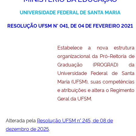
Ministério da Cidadania
UNIVERSIDADE FEDERAL DE SANTA MARIA
Ministério da Saúde
RESOLUÇÃO UFSM N° 041, DE 04 DE FEVEREIRO 2021
Ministério de Minas e Energia
Estabelece a nova estrutura
Ministério da Ciência, Tecnologia, Inovações e Comunicações
organizacional da Pró-Reitoria de
Graduação (PROGRAD) da
Ministério do Meio Ambiente
Universidade Federal de Santa
Maria (UFSM), suas competências
Ministério do Turismo
e atribuições e altera o Regimento
Geral da UFSM.
Ministério do Desenvolvimento Regional
Controladoria-Geral da União
Alterada pela
Resolução UFSM n° 245, de 08 de
dezembro de 2025
.
Ministério da Mulher, da Família e dos Direitos Humanos