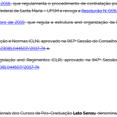
 2016
, que regulamenta o procedimento de contratação por
e Federal de Santa Maria – UFSM e revoga a
Resolução N. 00
bro de 2019
, que regula a estrutura and organização d
ação e Normas (CLN), aprovado na 967ª Sessão do Conselho 
.
23081.044507/2017-74
; e,
islação and Regimentos (CLR), aprovado na 847ª Sessão 
081.044507/2017-74
.
itucionais dos Cursos de Pós-Graduação
Lato Sensu
,
denominad