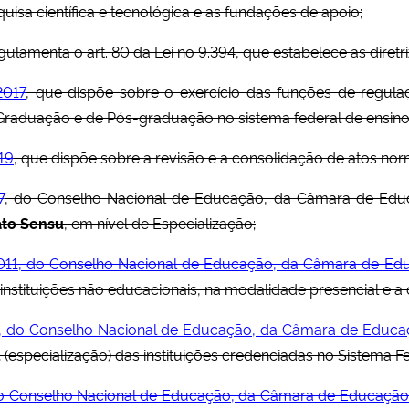
quisa científica e tecnológica e as fundações de apoio;
egulamenta o art. 80 da Lei no 9.394, que estabelece as diret
2017
, que dispõe sobre o exercício das funções de regulaç
Graduação e de Pós-graduação no sistema federal de ensino
19
, que dispõe sobre a revisão e a consolidação de atos norm
7
, do Conselho Nacional de Educação, da Câmara de Educ
ato Sensu
, em nível de Especialização;
011, do Conselho Nacional de Educação, da Câmara de Edu
stituições não educacionais, na modalidade presencial e a d
14, do Conselho Nacional de Educação, da Câmara de Educa
u
(especialização) das instituições credenciadas no Sistema F
 do Conselho Nacional de Educação, da Câmara de Educação