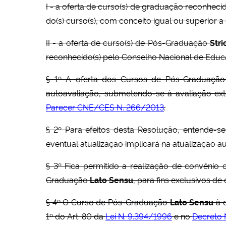
I - a oferta de curso(s) de graduação reconheci
do(s) curso(s), com conceito igual ou superior 
II - a oferta de curso(s) de Pós-Graduação
Str
reconhecido(s) pelo Conselho Nacional de Educa
§ 1º A oferta dos Cursos de Pós-Graduaçã
autoavaliação, submetendo-se à avaliação ex
Parecer CNE/CES N. 266/2013
.
§ 2º Para efeitos desta Resolução, entende-
eventual atualização implicará na atualização 
§ 3º Fica permitido a realização de convênio 
Graduação
Lato Sensu
, para fins exclusivos de 
§ 4º O Curso de Pós-Graduação
Lato Sensu
à 
1º do Art. 80 da
Lei N. 9.394/1996
e no
Decreto 