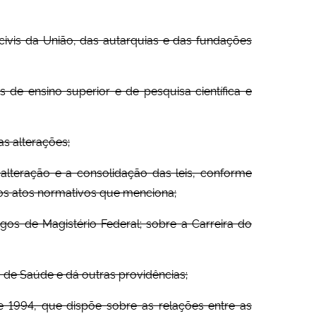
 civis da União, das autarquias e das fundações
is de ensino superior e de pesquisa científica e
as alterações;
alteração e a consolidação das leis, conforme
os atos normativos que menciona;
gos de Magistério Federal; sobre a Carreira do
o de Saúde e dá outras providências;
 1994, que dispõe sobre as relações entre as