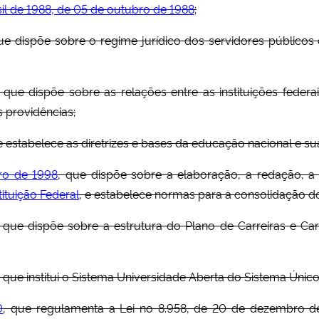
sil de 1988, de 05 de outubro de 1988
;
ue dispõe sobre o regime jurídico dos servidores públicos
, que dispõe sobre as relações entre as instituições federa
 providências;
e estabelece as diretrizes e bases da educação nacional e su
ro de 1998
, que dispõe sobre a elaboração, a redação, a 
ituição Federal
, e estabelece normas para a consolidação d
, que dispõe sobre a estrutura do Plano de Carreiras e Car
, que institui o Sistema Universidade Aberta do Sistema Únic
0
, que regulamenta a Lei no 8.958, de 20 de dezembro de