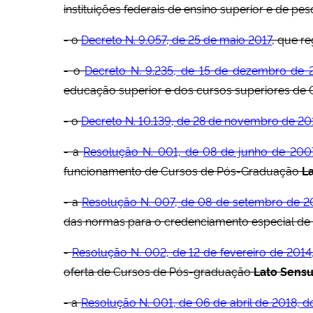
instituições federais de ensino superior e de pes
- o
Decreto N. 9.057, de 25 de maio 2017
, que r
- o
Decreto N. 9.235, de 15 de dezembro de 
educação superior e dos cursos superiores de 
- o
Decreto N. 10.139, de 28 de novembro de 20
- a
Resolução N. 001, de 08 de junho de 200
funcionamento de Cursos de Pós-Graduação
L
- a
Resolução N. 007, de 08 de setembro de 2
das normas para o credenciamento especial de in
-
Resolução N. 002, de 12 de fevereiro de 20
oferta de Cursos de Pós-graduação
Lato Sens
- a
Resolução N. 001, de 06 de abril de 2018,