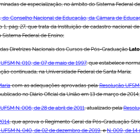
inadas de especialização, no âmbito do Sistema Federal d
3, do Conselho Nacional de Educação, da Câmara de Educaç
ão 1, pág. 27, que trata da Instituição de cadastro nacional
o Sistema Federal de Ensino;
a das Diretrizes Nacionais dos Cursos de Pós-Graduação
Lat
UFSM N. 010, de 07 de maio de 1997
, que estabelece norm
ão continuada, na Universidade Federal de Santa Maria;
Maria
com as adequações aprovadas pela
Resolução UFSM 
publicado no Diário Oficial da União em 13 de março de 2014;
UFSM N. 006, de 28 de abril de 2011
, atualizado pela
Resolu
2014
, que aprova o Regimento Geral da Pós-Graduação Stri
 UFSM N. 040, de 02 de dezembro de 2019
, e
N. 009, de 14 