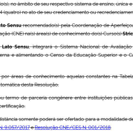
do(s), no âmbito de seu respectivo sistema de ensino, única e
a 4 (quatro) no ato de seu credenciamento ou recredenciamen
icto Sensu
recomendado(s) pela Coordenação de Aperfeiçoa
ção (CNE) na(s) área(s) de conhecimento do(s) Curso(s)
Stri
o
Lato Sensu
, integrará o Sistema Nacional de Avaliaçã
terna e alimentando o Censo da Educação Superior e o Cad
se por áreas de conhecimento aquelas constantes na Tab
automática desta Resolução.
ou termo de parceria congênere entre instituições públic
certificação.
distância somente poderá ser ofertado para a modalidade de
N. 9.057/2017
e
Resolução CNE/CES N. 001/2018
.