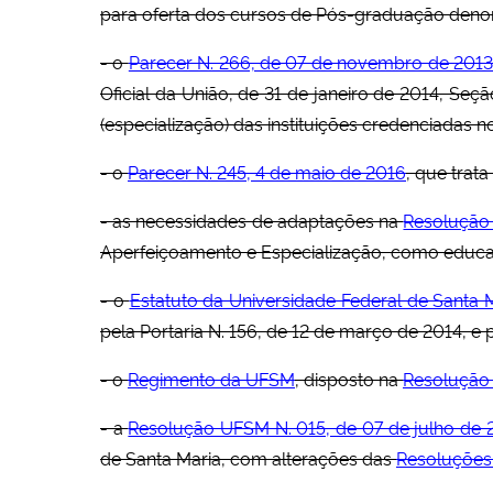
para oferta dos cursos de Pós-graduação denom
- o
Parecer N. 266, de 07 de novembro de 201
Oficial da União, de 31 de janeiro de 2014, Seç
(especialização) das instituições credenciadas n
- o
Parecer N. 245, 4 de maio de 2016
, que trat
- as necessidades de adaptações na
Resolução 
Aperfeiçoamento e Especialização, como educaç
- o
Estatuto da Universidade Federal de Santa 
pela Portaria N. 156, de 12 de março de 2014, e 
- o
Regimento da UFSM
, disposto na
Resolução 
- a
Resolução UFSM N. 015, de 07 de julho de 
de Santa Maria, com alterações das
Resoluções