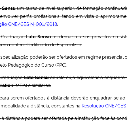
o Sensu
um curso de nível superior, de formação continua
desenvolver perfis profissionais, tendo em vista o aprimo
ção CNE/CES N. 001/2018
.
ós-Graduação
Lato Sensu
os demais cursos previstos no sis
m conferir Certificado de Especialista.
specialização poderão ser ofertados em regime presencial 
eto Pedagógico do Curso (PPC).
s-Graduação
Lato Sensu
aquele cuja equivalência enquadra
ration
(MBA) e similares.
para serem ofertados à distância deverão enquadrar-se ao 
 modalidade à distância, constantes na
Resolução CNE/CES 
 à distância poderá ser ofertada pela instituição face às cond