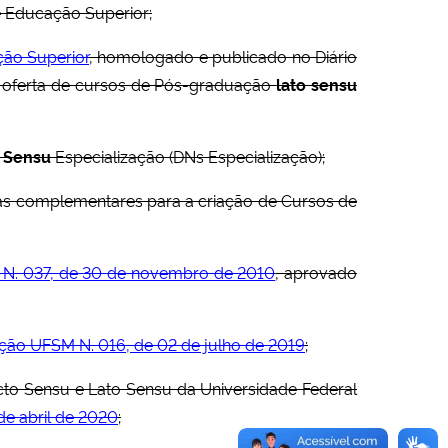
e Educação Superior;
ão Superior
, homologado e publicado no Diário
 de oferta de cursos de Pós-graduação
lato sensu
o Sensu
Especialização (DNs Especialização);
as complementares para a criação de Cursos de
N. 037, de 30 de novembro de 2010
, aprovado
ção UFSM N. 016, de 02 de julho de 2019
;
cto Sensu e Lato Sensu da Universidade Federal
de abril de 2020
;