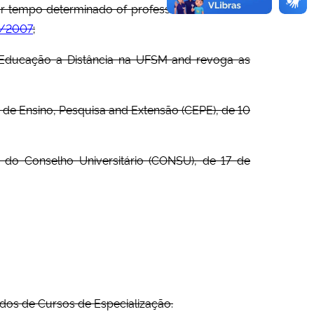
 tempo determinado of professor visitante and
6/2007
;
a Educação a Distância na UFSM and revoga as
de Ensino, Pesquisa and Extensão (CEPE), de 10
do Conselho Universitário (CONSU), de 17 de
os de Cursos de Especialização.