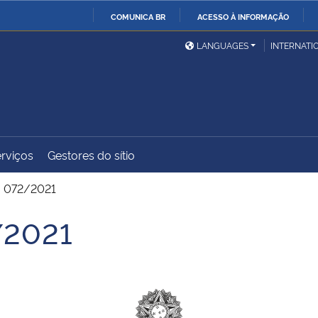
COMUNICA BR
ACESSO À INFORMAÇÃO
Ministério da Defesa
Ministério das Relações
Mini
IR
LANGUAGES
INTERNATI
Exteriores
PARA
O
Ministério da Cidadania
Ministério da Saúde
Mini
CONTEÚDO
rviços
Gestores do sítio
Ministério do
Controladoria-Geral da
Mini
Desenvolvimento Regional
União
Famí
. 072/2021
Hum
/2021
Advocacia-Geral da União
Banco Central do Brasil
Plan