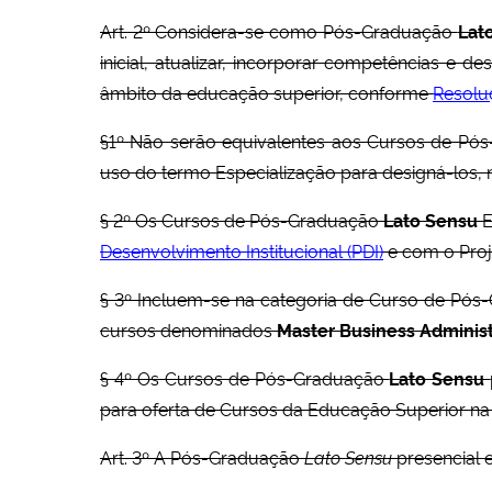
Art. 2º Considera-se como Pós-Graduação
Lat
inicial, atualizar, incorporar competências e 
âmbito da educação superior, conforme
Resolu
§1º Não serão equivalentes aos Cursos de P
uso do termo Especialização para designá-los, ne
§ 2º Os Cursos de Pós-Graduação
Lato Sensu
E
Desenvolvimento Institucional (PDI)
e com o Proj
§ 3º Incluem-se na categoria de Curso de Pó
cursos denominados
Master Business
Administ
§ 4º Os Cursos de Pós-Graduação
Lato Sensu
para oferta de Cursos da Educação Superior na
Art. 3º A Pós-Graduação
Lato Sensu
presencial e