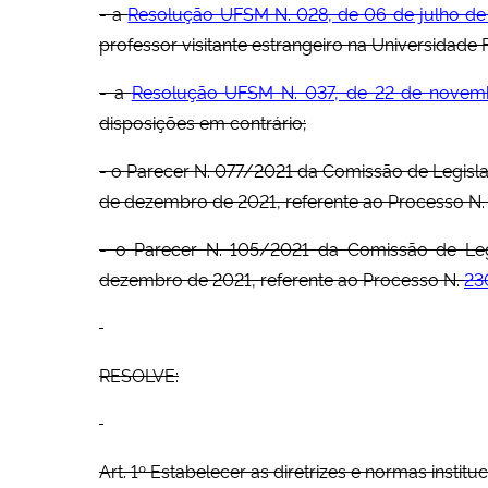
- a
Resolução UFSM N. 028, de 06 de julho de
professor visitante estrangeiro na Universidad
- a
Resolução UFSM N. 037, de 22 de novem
disposições em contrário;
- o Parecer N. 077/2021 da Comissão de Legisl
de dezembro de 2021, referente ao Processo N
- o Parecer N. 105/2021 da Comissão de Leg
dezembro de 2021, referente ao Processo N.
23
RESOLVE:
Art. 1º Estabelecer as diretrizes e normas inst