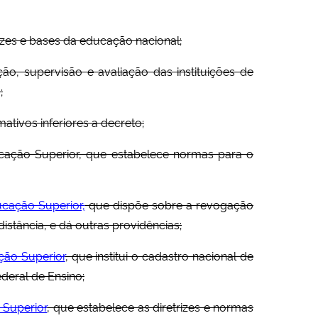
rizes e bases da educação nacional;
ão, supervisão e avaliação das instituições de
;
ativos inferiores a decreto;
ação Superior, que estabelece normas para o
cação Superior,
que dispõe sobre a revogação
istância, e dá outras providências;
ção Superior
, que institui o cadastro nacional de
ederal de Ensino;
 Superior
, que estabelece as diretrizes e normas