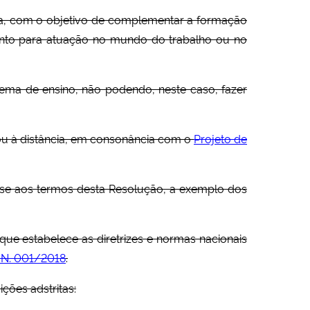
da, com o objetivo de complementar a formação
ramento para atuação no mundo do trabalho ou no
tema de ensino, não podendo, neste caso, fazer
ou à distância, em consonância com o
Projeto de
-se aos termos desta Resolução, a exemplo dos
que estabelece as diretrizes e normas nacionais
N. 001/2018
.
ições adstritas: