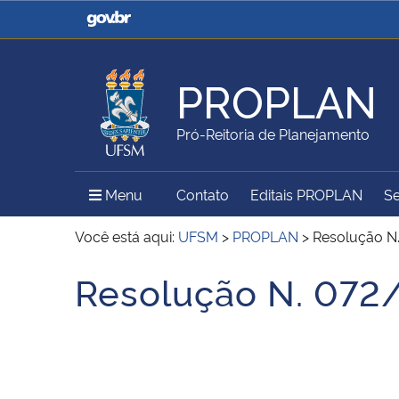
Casa Civil
Ministério da Justiça e
Segurança Pública
PROPLAN
Ministério da Agricultura,
Ministério da Educação
Pró-Reitoria de Planejamento
Pecuária e Abastecimento
Menu Principal do Sítio
Menu
Contato
Editais PROPLAN
Se
Ministério do Meio Ambiente
Ministério do Turismo
Você está aqui:
UFSM
>
PROPLAN
>
Resolução N
Resolução N. 072
Início do conteúdo
Secretaria de Governo
Gabinete de Segurança
Institucional