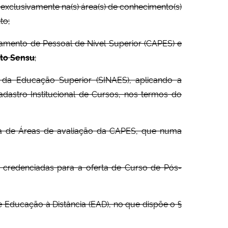
 exclusivamente na(s) área(s) de conhecimento(s)
to;
mento de Pessoal de Nível Superior (CAPES) e
cto Sensu
;
o da Educação Superior (SINAES), aplicando a
astro Institucional de Cursos, nos termos do
ela de Áreas de avaliação da CAPES, que numa
as credenciadas para a oferta de Curso de Pós-
 Educação à Distância (EAD), no que dispõe o §