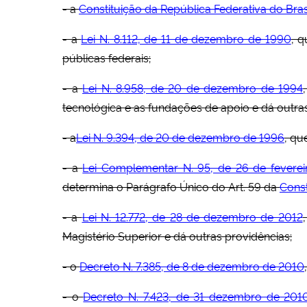
- a
Constituição da República Federativa do Bra
- a
Lei N. 8.112, de 11 de dezembro de 1990
, q
públicas federais;
- a
Lei N. 8.958, de 20 de dezembro de 1994
tecnológica e as fundações de apoio e dá outras
- a
Lei N. 9.394, de 20 de dezembro de 1996
, qu
- a
Lei Complementar N. 95, de 26 de feverei
determina o Parágrafo Único do Art. 59 da
Const
- a
Lei N. 12.772, de 28 de dezembro de 2012
Magistério Superior e dá outras providências;
- o
Decreto N. 7.385, de 8 de dezembro de 2010
- o
Decreto N. 7.423, de 31 dezembro de 201