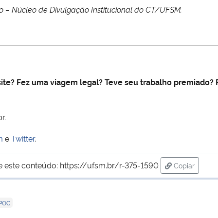
mo –
Núcleo de Divulgação Institucional do CT/UFSM.
ite? Fez uma viagem legal? Teve seu trabalho premiado? P
r.
m
e
Twitter
.
e este conteúdo:
https://ufsm.br/r-375-1590
Copiar
para área d
POC