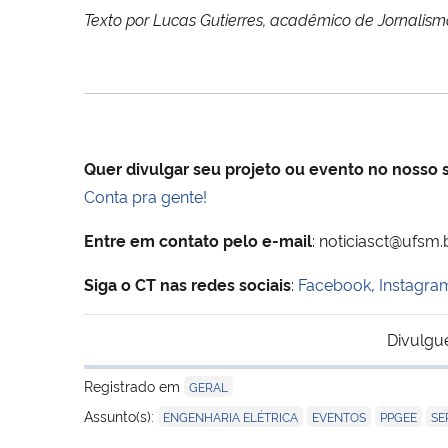
Texto por Lucas Gutierres, acadêmico de Jornalis
Quer divulgar seu projeto ou evento no nosso s
Conta pra gente!
Entre em contato pelo e-mail
: noticiasct@ufsm.b
Siga o CT nas redes sociais
:
Facebook
,
Instagra
Divulgu
Registrado em
GERAL
,
,
,
Assunto(s):
ENGENHARIA ELÉTRICA
EVENTOS
PPGEE
SE