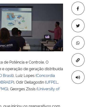
Copiar para áre
a de Potência e Controle. O
 e operação de geração distribuída
 Brasil
), Luiz Lopes (
Concordia
OBRAEP
), Odir Dellagostin (
UFPEL
,
FMG
), Georges Zissis (
University of
, que iniciou os preparativos com