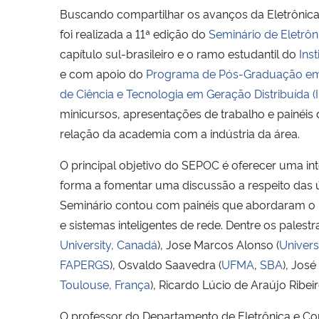
Buscando compartilhar os avanços da Eletrônic
foi realizada a 11ª edição do
Seminário de Eletrôn
capítulo sul-brasileiro e o ramo estudantil do
Ins
e com apoio do
Programa de Pós-Graduação em 
de Ciência e Tecnologia em Geração Distribuída 
minicursos, apresentações de trabalho e painéis d
relação da academia com a indústria da área.
O principal objetivo do SEPOC é oferecer uma int
forma a fomentar uma discussão a respeito das ú
Seminário contou com painéis que abordaram o p
e sistemas inteligentes de rede. Dentre os palest
University, Canadá
), Jose Marcos Alonso (
Univers
FAPERGS
), Osvaldo Saavedra (
UFMA
,
SBA
), José
Toulouse, França
), Ricardo Lúcio de Araújo Ribeir
O professor do Departamento de Eletrônica e Com