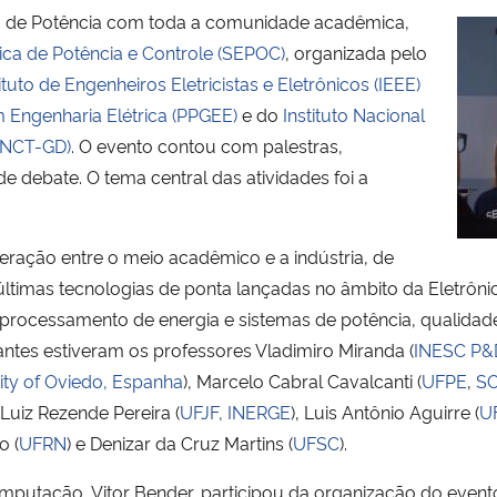
a de Potência com toda a comunidade acadêmica,
ica de Potência e Controle (SEPOC)
, organizada pelo
tituto de Engenheiros Eletricistas e Eletrônicos (IEEE)
Engenharia Elétrica (PPGEE)
e do
Instituto Nacional
(INCT-GD)
. O evento contou com palestras,
e debate. O tema central das atividades foi a
eração entre o meio acadêmico e a indústria, de
ltimas tecnologias de ponta lançadas no âmbito da Eletrônic
rocessamento de energia e sistemas de potência, qualidade
rantes estiveram os professores Vladimiro Miranda (
INESC P&D
ity of Oviedo, Espanha
), Marcelo Cabral Cavalcanti (
UFPE
,
S
 Luiz Rezende Pereira (
UFJF,
INERGE
), Luis Antônio Aguirre (
U
o (
UFRN
) e Denizar da Cruz Martins (
UFSC
).
putação, Vitor Bender, participou da organização do evento