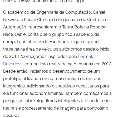
time da UFSM conquistou o terceiro lugar.
O acadêmico de Engenharia da Computação, Daniel
Secretaria-Geral
Nesvera e Renan Chiesa, da Engenharia de Controle e
Automação, representaram o Taura Bots na Robocar
Secretaria de Governo
Race. Daniel conta que o grupo ficou sabendo da
Gabinete de Segurança Institucional
competição através do Facebook, e que o grupo
trabalha na área de veículos autônomos desde o início
Advocacia-Geral da União
de 2018: “começamos inspirados pela
Formula
Driverless
, competição realizada na Alemanha em 2017.
Banco Central do Brasil
Desde então, iniciamos o desenvolvimento de um
protótipo utilizando um carrinho antigo de um dos
Planalto
integrantes, adicionando dispositivos necessários para
ele funcionar autonomamente. Também começamos a
pesquisar sobre algoritmos inteligentes utilizando redes
neurais e processamento de imagem para controlar o
veículo”.