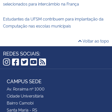
selecionados para intercâmbio na França
Estudantes da UFSM contribuem para implantação da
Computação nas escolas municipais
Voltar ao topo
REDES SOCIAIS:
Instagram
Facebook
Twitter
YouTube
RSS
CAMPUS SEDE
Av. Roraima nº 1000
Cidade Universitária
Bairro Camobi
Santa Maria - RS