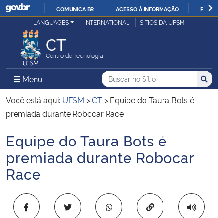
COMUNICA BR
ACESSO À INFORMAÇÃO
PARTI
Casa Civil
LANGUAGES
INTERNATIONAL
SÍTIOS DA UFSM
IR
PARA
CT
Ministério da Justiça e Segurança Pública
O
Centro de Tecnologia
CONTEÚDO
Ministério da Defesa
Buscar no no Sítio
Busca
Busca:
Menu Principal do Sítio
Menu
Busc
Ministério das Relações Exteriores
Você está aqui:
UFSM
>
CT
>
Equipe do Taura Bots é
premiada durante Robocar Race
Ministério da Economia
Equipe do Taura Bots é
Início do conteúdo
Ministério da Infraestrutura
premiada durante Robocar
Race
Ministério da Agricultura, Pecuária e Abastecimento
Ministério da Educação
Copiar para área 