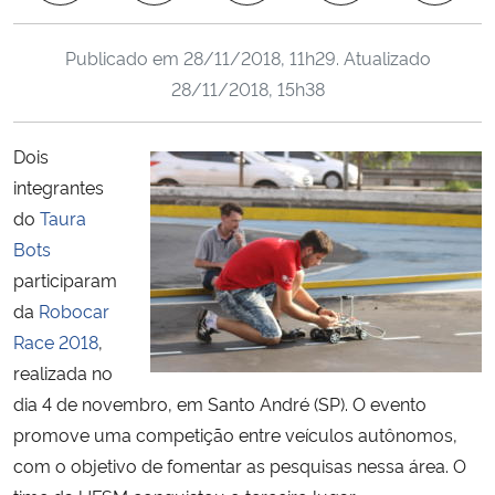
Ministério da Cidadania
Publicado em
28/11/2018, 11h29
. Atualizado
Ministério da Saúde
28/11/2018, 15h38
Ministério de Minas e Energia
Dois
integrantes
Ministério da Ciência, Tecnologia, Inovações e Comunicações
do
Taura
Bots
Ministério do Meio Ambiente
participaram
da
Robocar
Ministério do Turismo
Race 2018
,
realizada no
Ministério do Desenvolvimento Regional
dia 4 de novembro, em Santo André (SP). O evento
Controladoria-Geral da União
promove uma competição entre veículos autônomos,
com o objetivo de fomentar as pesquisas nessa área. O
Ministério da Mulher, da Família e dos Direitos Humanos