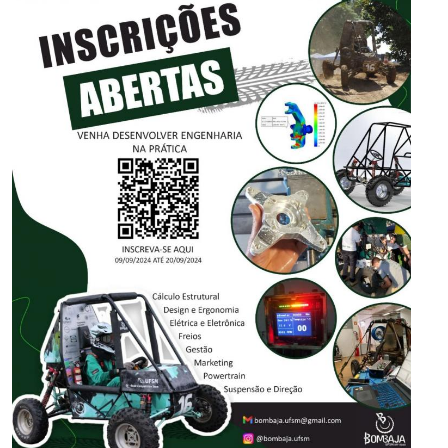
Secretaria-Geral
Secretaria de Governo
Gabinete de Segurança Institucional
Advocacia-Geral da União
Banco Central do Brasil
Planalto