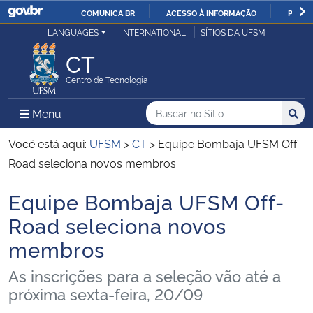
COMUNICA BR
ACESSO À INFORMAÇÃO
PARTI
Casa Civil
LANGUAGES
INTERNATIONAL
SÍTIOS DA UFSM
IR
PARA
CT
Ministério da Justiça e Segurança Pública
O
Centro de Tecnologia
CONTEÚDO
Ministério da Defesa
Buscar no no Sítio
Busca
Busca:
Menu Principal do Sítio
Menu
Busc
Ministério das Relações Exteriores
Você está aqui:
UFSM
>
CT
>
Equipe Bombaja UFSM Off-
Road seleciona novos membros
Ministério da Economia
Equipe Bombaja UFSM Off-
Início do conteúdo
Ministério da Infraestrutura
Road seleciona novos
membros
Ministério da Agricultura, Pecuária e Abastecimento
As inscrições para a seleção vão até a
Ministério da Educação
próxima sexta-feira, 20/09