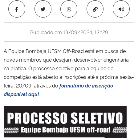
Ministério da Cidadania
Copiar para área 
Ministério da Saúde
Publicado em
13/09/2024, 12h29
Ministério de Minas e Energia
A Equipe Bombaja UFSM Off-Road está em busca de
Ministério da Ciência, Tecnologia, Inovações e Comunicações
novos membros que desejam desenvolver engenharia
na prática. O processo seletivo para a equipe de
Ministério do Meio Ambiente
competição está aberto a inscrições até a próxima sexta-
feira, 20/09, através do
formulário de inscrição
Ministério do Turismo
disponível aqui
.
Ministério do Desenvolvimento Regional
Controladoria-Geral da União
Ministério da Mulher, da Família e dos Direitos Humanos