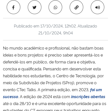
Ministério da Cidadania
Copiar para área 
Ministério da Saúde
Publicado em
17/10/2024, 12h02
. Atualizado
Ministério de Minas e Energia
21/10/2024, 9h04
Ministério da Ciência, Tecnologia, Inovações e Comunicações
No mundo acadêmico e profissional, não bastam boas
ideias e bons projetos: é preciso saber apresentá-los e
Ministério do Meio Ambiente
defendê-los em público, de forma clara e objetiva,
concisa e qualificada. Pensando em desenvolver esta
Ministério do Turismo
habilidade nos estudantes, o Centro de Tecnologia, por
meio da Subdivisão de Projetos (SProj), promove o
Ministério do Desenvolvimento Regional
evento CTec Talks. A primeira edição, em 2023,
foi um
sucesso
. A edição de 2024 está com
inscrições abertas
Controladoria-Geral da União
até o dia 28/10 e é uma excelente oportunidade para os
Ministério da Mulher, da Família e dos Direitos Humanos
estudantes do CT exporem seus trabalhos enquanto