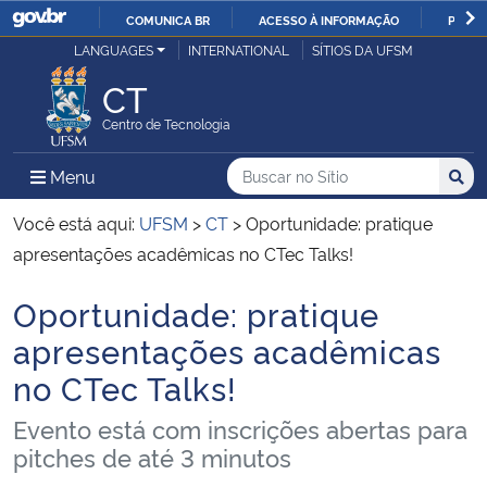
COMUNICA BR
ACESSO À INFORMAÇÃO
PARTI
Casa Civil
LANGUAGES
INTERNATIONAL
SÍTIOS DA UFSM
IR
PARA
CT
Ministério da Justiça e Segurança Pública
O
Centro de Tecnologia
CONTEÚDO
Ministério da Defesa
Buscar no no Sítio
Busca
Busca:
Menu Principal do Sítio
Menu
Busc
Ministério das Relações Exteriores
Você está aqui:
UFSM
>
CT
>
Oportunidade: pratique
apresentações acadêmicas no CTec Talks!
Ministério da Economia
Oportunidade: pratique
Início do conteúdo
Ministério da Infraestrutura
apresentações acadêmicas
no CTec Talks!
Ministério da Agricultura, Pecuária e Abastecimento
Evento está com inscrições abertas para
Ministério da Educação
pitches de até 3 minutos