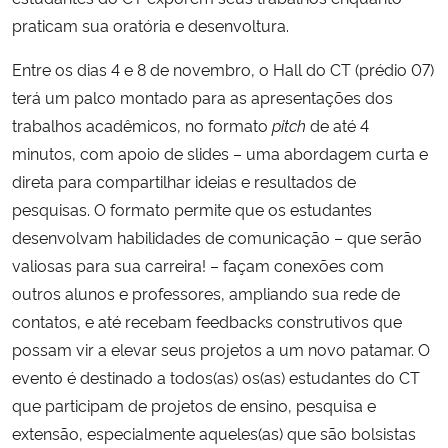
praticam sua oratória e desenvoltura.
Secretaria-Geral
Entre os dias 4 e 8 de novembro, o Hall do CT (prédio 07)
terá um palco montado para as apresentações dos
Secretaria de Governo
trabalhos acadêmicos, no formato
pitch
de até 4
minutos, com apoio de slides – uma abordagem curta e
Gabinete de Segurança Institucional
direta para compartilhar ideias e resultados de
Advocacia-Geral da União
pesquisas. O formato permite que os estudantes
desenvolvam habilidades de comunicação – que serão
Banco Central do Brasil
valiosas para sua carreira! – façam conexões com
outros alunos e professores, ampliando sua rede de
Planalto
contatos, e até recebam feedbacks construtivos que
possam vir a elevar seus projetos a um novo patamar. O
evento é destinado a todos(as) os(as) estudantes do CT
que participam de projetos de ensino, pesquisa e
extensão, especialmente aqueles(as) que são bolsistas