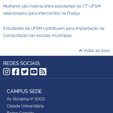
Mulheres são maioria entre estudantes do CT-UFSM
selecionados para intercâmbio na França
Estudantes da UFSM contribuem para implantação da
Computação nas escolas municipais
Voltar ao topo
REDES SOCIAIS:
Instagram
Facebook
Twitter
YouTube
RSS
CAMPUS SEDE
Av. Roraima nº 1000
Cidade Universitária
Bairro Camobi