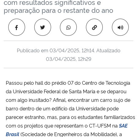
com resultados significativos e
Ministério da Cidadania
preparação para o restante do ano
Ministério da Saúde
Copiar para área 
Ministério de Minas e Energia
Publicado em
03/04/2025, 12h14
. Atualizado
Ministério da Ciência, Tecnologia, Inovações e Comunicações
03/04/2025, 12h29
Ministério do Meio Ambiente
Passou pelo hall do prédio 07 do Centro de Tecnologia
Ministério do Turismo
da Universidade Federal de Santa Maria e se deparou
com algo inusitado? Afinal, encontrar um carro sujo de
Ministério do Desenvolvimento Regional
barro dentro de um edifício da Universidade pode
parecer estranho, mas, para os estudantes familiarizados
Controladoria-Geral da União
com os projetos que representam o CT-UFSM na
SAE
Brasil
(Sociedade de Engenheiros da Mobilidade), a
Ministério da Mulher, da Família e dos Direitos Humanos