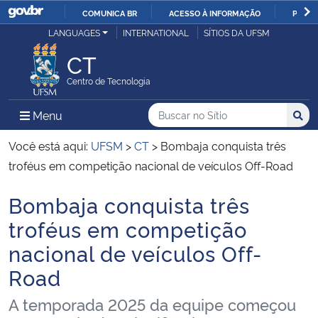
COMUNICA BR
ACESSO À INFORMAÇÃO
PARTI
Casa Civil
LANGUAGES
INTERNATIONAL
SÍTIOS DA UFSM
IR
PARA
CT
Ministério da Justiça e Segurança Pública
O
Centro de Tecnologia
CONTEÚDO
Ministério da Defesa
Buscar no no Sítio
Busca
Busca:
Menu Principal do Sítio
Menu
Busc
Ministério das Relações Exteriores
Você está aqui:
UFSM
>
CT
>
Bombaja conquista três
troféus em competição nacional de veículos Off-Road
Ministério da Economia
Bombaja conquista três
Início do conteúdo
Ministério da Infraestrutura
troféus em competição
nacional de veículos Off-
Ministério da Agricultura, Pecuária e Abastecimento
Road
Ministério da Educação
A temporada 2025 da equipe começou