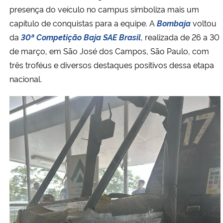
presença do veículo no campus simboliza mais um
capítulo de conquistas para a equipe. A
Bombaja
voltou
Secretaria-Geral
da
30ª Competição Baja SAE Brasil
, realizada de 26 a 30
Secretaria de Governo
de março, em São José dos Campos, São Paulo, com
três troféus e diversos destaques positivos dessa etapa
Gabinete de Segurança Institucional
nacional.
Advocacia-Geral da União
Banco Central do Brasil
Planalto