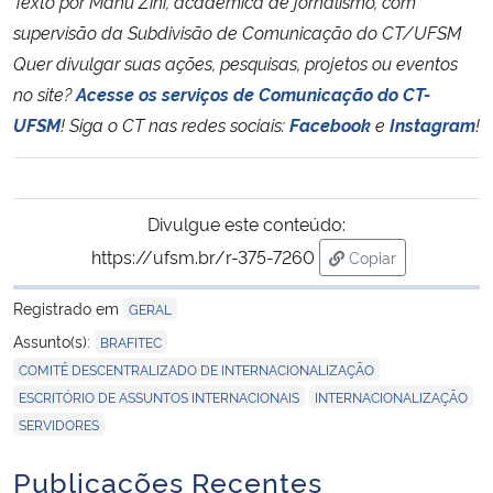
Texto por Manu Zini, acadêmica de jornalismo, com
supervisão da Subdivisão de Comunicação do CT/UFSM
Quer divulgar suas ações, pesquisas, projetos ou eventos
no site?
Acesse os serviços de Comunicação do CT-
UFSM
!
Siga o CT nas redes sociais:
Facebook
e
Instagram
!
Divulgue este conteúdo:
https://ufsm.br/r-375-7260
Copiar
para área de tran
Registrado em
GERAL
,
Assunto(s):
BRAFITEC
,
COMITÊ DESCENTRALIZADO DE INTERNACIONALIZAÇÃO
,
,
ESCRITÓRIO DE ASSUNTOS INTERNACIONAIS
INTERNACIONALIZAÇÃO
SERVIDORES
Publicações Recentes