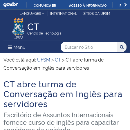
COMUNICA BR
ACESSO À INFORMAÇÃO
PARTI
Casa Civil
LANGUAGES
INTERNATIONAL
SÍTIOS DA UFSM
IR
PARA
CT
Ministério da Justiça e Segurança Pública
O
Centro de Tecnologia
CONTEÚDO
Ministério da Defesa
Buscar no no Sítio
Busca
Busca:
Menu Principal do Sítio
Menu
Busc
Ministério das Relações Exteriores
Você está aqui:
UFSM
>
CT
>
CT abre turma de
Conversação em Inglês para servidores
Ministério da Economia
CT abre turma de
Início do conteúdo
Ministério da Infraestrutura
Conversação em Inglês para
servidores
Ministério da Agricultura, Pecuária e Abastecimento
Escritório de Assuntos Internacionais
Ministério da Educação
fornece curso de inglês para capacitar
servidores da unidade.