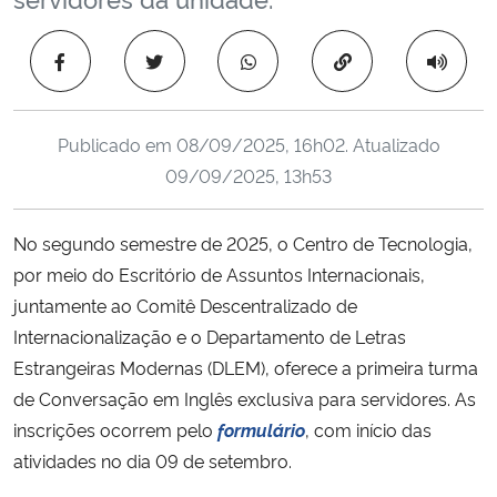
Ministério da Cidadania
Copiar para área 
Ministério da Saúde
Ministério de Minas e Energia
Publicado em
08/09/2025, 16h02
. Atualizado
09/09/2025, 13h53
Ministério da Ciência, Tecnologia, Inovações e Comunicações
No segundo semestre de 2025, o Centro de Tecnologia,
Ministério do Meio Ambiente
por meio do Escritório de Assuntos Internacionais,
juntamente ao Comitê Descentralizado de
Ministério do Turismo
Internacionalização e o Departamento de Letras
Estrangeiras Modernas (DLEM), oferece a primeira turma
Ministério do Desenvolvimento Regional
de Conversação em Inglês exclusiva para servidores. As
inscrições ocorrem pelo
formulário
, com início das
Controladoria-Geral da União
atividades no dia 09 de setembro.
Ministério da Mulher, da Família e dos Direitos Humanos