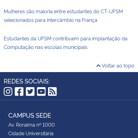
Mulheres são maioria entre estudantes do CT-UFSM
selecionados para intercâmbio na França
Estudantes da UFSM contribuem para implantação da
Computação nas escolas municipais
Voltar ao topo
REDES SOCIAIS:
Instagram
Facebook
Twitter
YouTube
RSS
CAMPUS SEDE
Av. Roraima nº 1000
Cidade Universitária