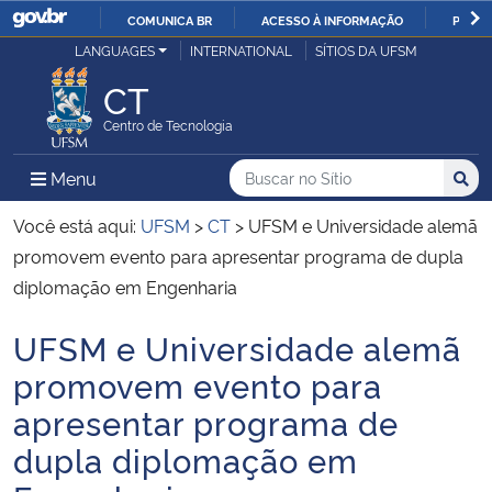
COMUNICA BR
ACESSO À INFORMAÇÃO
PARTI
Casa Civil
LANGUAGES
INTERNATIONAL
SÍTIOS DA UFSM
IR
PARA
CT
Ministério da Justiça e Segurança Pública
O
Centro de Tecnologia
CONTEÚDO
Ministério da Defesa
Buscar no no Sítio
Busca
Busca:
Menu Principal do Sítio
Menu
Busc
Ministério das Relações Exteriores
Você está aqui:
UFSM
>
CT
>
UFSM e Universidade alemã
promovem evento para apresentar programa de dupla
Ministério da Economia
diplomação em Engenharia
UFSM e Universidade alemã
Ministério da Infraestrutura
Início do conteúdo
promovem evento para
Ministério da Agricultura, Pecuária e Abastecimento
apresentar programa de
dupla diplomação em
Ministério da Educação