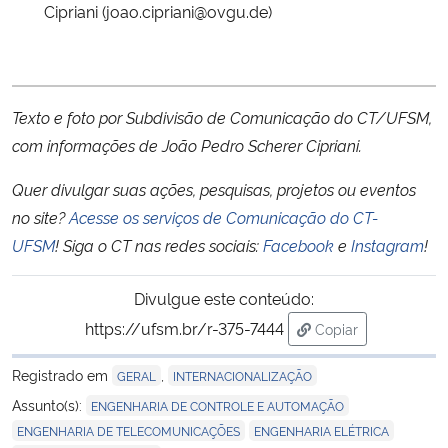
Cipriani (joao.cipriani@ovgu.de)
Texto e foto por Subdivisão de Comunicação do CT/UFSM,
com informações de João Pedro Scherer Cipriani.
Quer divulgar suas ações, pesquisas, projetos ou eventos
no site?
Acesse os serviços de Comunicação do CT-
UFSM
!
Siga o CT nas redes sociais:
Facebook
e
Instagram
!
Divulgue este conteúdo:
https://ufsm.br/r-375-7444
Copiar
para área de trans
Registrado em
,
GERAL
INTERNACIONALIZAÇÃO
,
Assunto(s):
ENGENHARIA DE CONTROLE E AUTOMAÇÃO
,
,
ENGENHARIA DE TELECOMUNICAÇÕES
ENGENHARIA ELÉTRICA