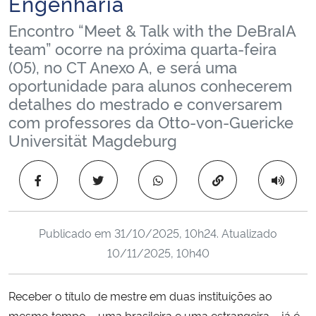
Engenharia
Ministério da Cidadania
Encontro “Meet & Talk with the DeBraIA
team” ocorre na próxima quarta-feira
Ministério da Saúde
(05), no CT Anexo A, e será uma
oportunidade para alunos conhecerem
Ministério de Minas e Energia
detalhes do mestrado e conversarem
com professores da Otto-von-Guericke
Ministério da Ciência, Tecnologia, Inovações e Comunicações
Universität Magdeburg
Ministério do Meio Ambiente
Copiar para área 
Ministério do Turismo
Publicado em
31/10/2025, 10h24
. Atualizado
Ministério do Desenvolvimento Regional
10/11/2025, 10h40
Controladoria-Geral da União
Receber o título de mestre em duas instituições ao
Ministério da Mulher, da Família e dos Direitos Humanos
mesmo tempo – uma brasileira e uma estrangeira – já é