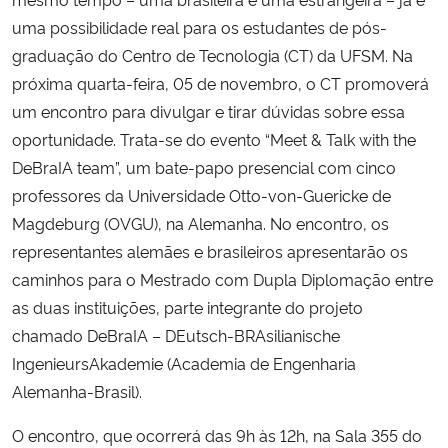
uma possibilidade real para os estudantes de pós-
Secretaria-Geral
graduação do Centro de Tecnologia (CT) da UFSM. Na
próxima quarta-feira, 05 de novembro, o CT promoverá
Secretaria de Governo
um encontro para divulgar e tirar dúvidas sobre essa
oportunidade. Trata-se do evento “Meet & Talk with the
Gabinete de Segurança Institucional
DeBraIA team”, um bate-papo presencial com cinco
professores da Universidade Otto-von-Guericke de
Advocacia-Geral da União
Magdeburg (OVGU), na Alemanha. No encontro, os
representantes alemães e brasileiros apresentarão os
Banco Central do Brasil
caminhos para o Mestrado com Dupla Diplomação entre
as duas instituições, parte integrante do projeto
Planalto
chamado DeBraIA – DEutsch-BRAsilianische
IngenieursAkademie (Academia de Engenharia
Alemanha-Brasil).
O encontro, que ocorrerá das 9h às 12h, na Sala 355 do