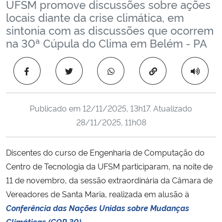
UFSM promove discussões sobre ações
Ministério da Cidadania
locais diante da crise climática, em
sintonia com as discussões que ocorrem
Ministério da Saúde
na 30ª Cúpula do Clima em Belém - PA
Ministério de Minas e Energia
Copiar para área 
Ministério da Ciência, Tecnologia, Inovações e Comunicações
Publicado em
12/11/2025, 13h17
. Atualizado
Ministério do Meio Ambiente
28/11/2025, 11h08
Ministério do Turismo
Discentes do curso de Engenharia de Computação do
Centro de Tecnologia da UFSM participaram, na noite de
Ministério do Desenvolvimento Regional
11 de novembro, da sessão extraordinária da Câmara de
Controladoria-Geral da União
Vereadores de Santa Maria, realizada em alusão à
Conferência das Nações Unidas sobre Mudanças
Ministério da Mulher, da Família e dos Direitos Humanos
Climáticas (COP 30)
.