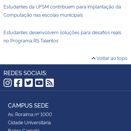
Estudantes da UFSM contribuem para implantação da
Computação nas escolas municipais
Estudantes desenvolvem soluções para desafios reais
no Programa RS Talentos
Voltar ao topo
REDES SOCIAIS:
Instagram
Facebook
Twitter
YouTube
RSS
CAMPUS SEDE
Av. Roraima nº 1000
Cidade Universitária
Bairro Camobi