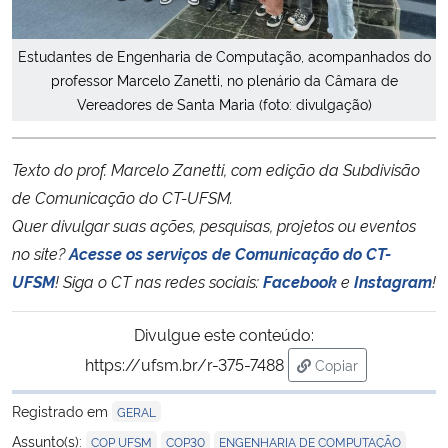
Estudantes de Engenharia de Computação, acompanhados do
professor Marcelo Zanetti, no plenário da Câmara de
Vereadores de Santa Maria (foto: divulgação)
Texto do prof. Marcelo Zanetti, com edição da Subdivisão
de Comunicação do CT-UFSM.
Quer divulgar suas ações, pesquisas, projetos ou eventos
no site?
Acesse os serviços de Comunicação do CT-
UFSM
!
Siga o CT nas redes sociais:
Facebook
e
Instagram
!
Divulgue este conteúdo:
https://ufsm.br/r-375-7488
Copiar
para área de trans
Registrado em
GERAL
,
,
Assunto(s):
COP UFSM
COP30
ENGENHARIA DE COMPUTAÇÃO