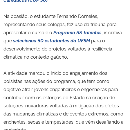
Secretaria-Geral
Na ocasião, o estudante Fernando Dorneles,
representando seus colegas, fez uso da tribuna para
Secretaria de Governo
apresentar o curso e o
Programa RS Talentos
, iniciativa
que
selecionou 50 estudantes da UFSM
para o
Gabinete de Segurança Institucional
desenvolvimento de projetos voltados à resiliência
climática no contexto gaúcho.
Advocacia-Geral da União
A atividade marcou o início do engajamento dos
Banco Central do Brasil
bolsistas nas ações do programa, que tem como
objetivo atrair jovens engenheiros e engenheiras para
Planalto
contribuir com os esforços do Estado na criação de
soluções inovadoras voltadas à mitigação dos efeitos
das mudanças climáticas e de eventos extremos, como
enchentes, secas e tempestades, que vêm desafiando a
sociedade.