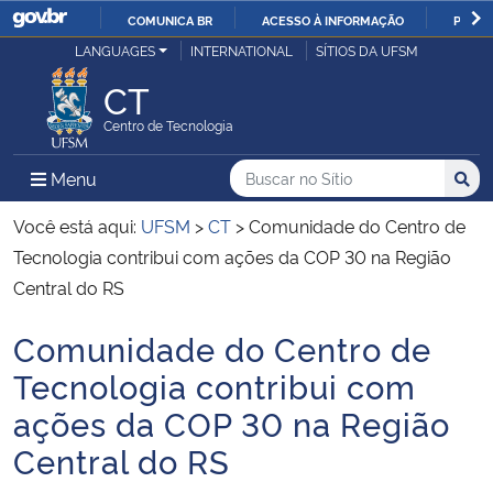
COMUNICA BR
ACESSO À INFORMAÇÃO
PARTI
Casa Civil
LANGUAGES
INTERNATIONAL
SÍTIOS DA UFSM
IR
PARA
CT
Ministério da Justiça e Segurança Pública
O
Centro de Tecnologia
CONTEÚDO
Ministério da Defesa
Buscar no no Sítio
Busca
Busca:
Menu Principal do Sítio
Menu
Busc
Ministério das Relações Exteriores
Você está aqui:
UFSM
>
CT
>
Comunidade do Centro de
Tecnologia contribui com ações da COP 30 na Região
Ministério da Economia
Central do RS
Comunidade do Centro de
Ministério da Infraestrutura
Início do conteúdo
Tecnologia contribui com
Ministério da Agricultura, Pecuária e Abastecimento
ações da COP 30 na Região
Central do RS
Ministério da Educação