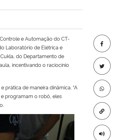
e Controle e Automação do CT-
o Laboratório de Elétrica e
o Cukla, do Departamento de
la, incentivando o raciocínio
e prática de maneira dinâmica. “A
m e programam o robô, eles
o.
Copiar para áre