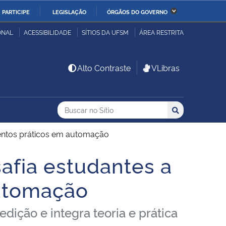
PARTICIPE
LEGISLAÇÃO
ÓRGÃOS DO GOVERNO
stério da Economia
Ministério da Infraestrutura
ONAL
ACESSIBILIDADE
SÍTIOS DA UFSM
ÁREA RESTRITA
stério de Minas e Energia
Ministério da Ciência,
Alto Contraste
VLibras
Tecnologia, Inovações e
Comunicações
Buscar no no Sítio
Busca
Busca:
Buscar
stério da Mulher, da
Secretaria-Geral
lia e dos Direitos
entos práticos em automação
anos
fia estudantes a
alto
utomação
dição e integra teoria e prática