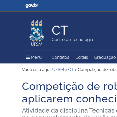
Casa Civil
Ministério da Justiça e
Segurança Pública
CT
Ministério da Agricultura,
Ministério da Educação
Centro de Tecnologia
Pecuária e Abastecimento
Menu Principal do Sítio
Menu
Contatos
Editais
Graduação
Ministério do Meio Ambiente
Ministério do Turismo
Você está aqui:
UFSM
>
CT
>
Competição de robó
Competição de rob
Início do conteúdo
Secretaria de Governo
Gabinete de Segurança
aplicarem conhec
Institucional
Atividade da disciplina Técnicas