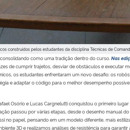
cos construídos pelos estudantes da disciplina Técnicas de Coman
 consolidando como uma tradição dentro do curso.
Nas ediç
s de cumprir trajetos, desviar de obstáculos e executar 
nicos, os estudantes enfrentaram um novo desafio: os robô
tégia e adaptar o código para o melhor desempenho possível
fael Osório e Lucas Cargnelutti conquistou o primeiro lugar
iação passou por várias etapas, desde o desenho manual do 
hassi no papel, pensando em um modelo diferente, mais esti
ente 3D e realizamos análises de resistência para garantir a