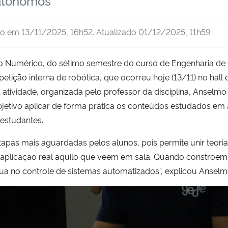
utônomos
do em
13/11/2025, 16h52
. Atualizado
01/12/2025, 11h59
do Numérico, do sétimo semestre do curso de Engenharia d
ção interna de robótica, que ocorreu hoje (13/11) no hall d
 atividade, organizada pelo professor da disciplina, Anselm
etivo aplicar de forma prática os conteúdos estudados em au
 estudantes.
pas mais aguardadas pelos alunos, pois permite unir teoria 
na aplicação real aquilo que veem em sala. Quando constroe
 no controle de sistemas automatizados”, explicou Anselm