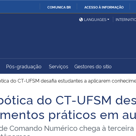
COMUNICA BR
ACESSO À INFORMAÇÃO
Ministério da Defesa
Ministério das Relações
Mini
IR
LANGUAGES
INTERNATI
Exteriores
PARA
O
Ministério da Cidadania
Ministério da Saúde
Mini
CONTEÚDO
Pós-graduação
Serviços
Gestores do sítio
Ministério do
Controladoria-Geral da
Mini
Desenvolvimento Regional
União
Famí
tica do CT-UFSM desafia estudantes a aplicarem conhecim
Hum
ótica do CT-UFSM desa
Advocacia-Geral da União
Banco Central do Brasil
Plan
imentos práticos em a
 de Comando Numérico chega à terceira e