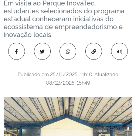
Em visita ao Parque InovaTec,
Ministério da Cidadania
estudantes selecionados do programa
estadual conheceram iniciativas do
Ministério da Saúde
ecossistema de empreendedorismo e
inovação locais.
Ministério de Minas e Energia
Copiar para área 
Ministério da Ciência, Tecnologia, Inovações e Comunicações
Ministério do Meio Ambiente
Publicado em
25/11/2025, 11h10
. Atualizado
08/12/2025, 15h49
Ministério do Turismo
Ministério do Desenvolvimento Regional
Controladoria-Geral da União
Ministério da Mulher, da Família e dos Direitos Humanos