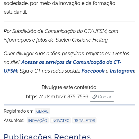
sociedade, por meio da inovação e da formação
estudantil.
Por Subdivisão de Comunicação do CT/UFSM, com
informações e fotos de Suelen Cristiane Freitag.
Quer divulgar suas ações, pesquisas, projetos ou eventos
no site?
Acesse os serviços de Comunicação do CT-
UFSM
!
Siga o CT nas redes sociais:
Facebook
e
Instagram
!
Divulgue este conteúdo:
https://ufsm.br/r-375-7536
Copiar
para área de trans
Registrado em
GERAL
,
,
Assunto(s):
INOVAÇÃO
INOVATEC
RS TALETOS
Publicações Recentes