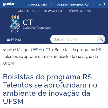
COMUNICA BR
ACESSO À INFORMAÇÃO
PARTI
Casa Civil
LANGUAGES
INTERNATIONAL
SÍTIOS DA UFSM
IR
PARA
CT
Ministério da Justiça e Segurança Pública
O
Centro de Tecnologia
CONTEÚDO
Ministério da Defesa
Buscar no no Sítio
Busca
Busca:
Menu Principal do Sítio
Menu
Busc
Ministério das Relações Exteriores
Você está aqui:
UFSM
>
CT
>
Bolsistas do programa RS
Talentos se aprofundam no ambiente de inovação da
Ministério da Economia
UFSM
Bolsistas do programa RS
Ministério da Infraestrutura
Início do conteúdo
Talentos se aprofundam no
Ministério da Agricultura, Pecuária e Abastecimento
ambiente de inovação da
UFSM
Ministério da Educação