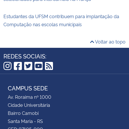
Estudantes da UFSM contribuem para implantação da
Computação nas escolas municipais
Voltar ao topo
REDES SOCIAIS:
Instagram
Facebook
Twitter
YouTube
RSS
CAMPUS SEDE
Av. Roraima nº 1000
Cidade Universitária
Bairro Camobi
Santa Maria - RS