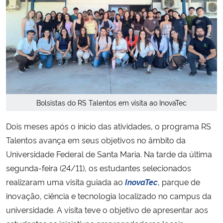
Secretaria-Geral
Secretaria de Governo
Gabinete de Segurança Institucional
Bolsistas do RS Talentos em visita ao InovaTec
Advocacia-Geral da União
Dois meses após o início das atividades, o programa RS
Banco Central do Brasil
Talentos avança em seus objetivos no âmbito da
Universidade Federal de Santa Maria. Na tarde da última
Planalto
segunda-feira (24/11), os estudantes selecionados
realizaram uma visita guiada ao
InovaTec
, parque de
inovação, ciência e tecnologia localizado no campus da
universidade. A visita teve o objetivo de apresentar aos