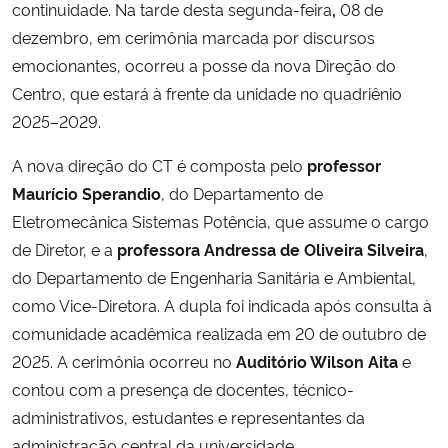
continuidade. Na tarde desta segunda-feira
,
08 de
dezembro, em cerimônia marcada por discursos
Secretaria-Geral
emocionantes, ocorreu a posse da nova Direção do
Centro, que estará à frente da unidade no quadriênio
Secretaria de Governo
2025–2029.
Gabinete de Segurança Institucional
A nova direção do CT é composta pelo
professor
Maurício Sperandio
, do Departamento de
Advocacia-Geral da União
Eletromecânica Sistemas Potência, que assume o cargo
de Diretor, e a
professora Andressa de Oliveira Silveira
,
Banco Central do Brasil
do Departamento de Engenharia Sanitária e Ambiental,
como Vice-Diretora. A dupla foi indicada após consulta à
Planalto
comunidade acadêmica realizada em 20 de outubro de
2025. A cerimônia ocorreu no
Auditório Wilson Aita
e
contou com a presença de docentes, técnico-
administrativos, estudantes e representantes da
administração central da universidade.