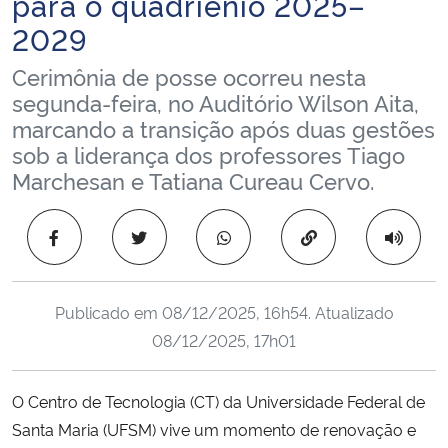
para o quadriênio 2025–
Ministério da Cidadania
2029
Cerimônia de posse ocorreu nesta
Ministério da Saúde
segunda-feira, no Auditório Wilson Aita,
marcando a transição após duas gestões
Ministério de Minas e Energia
sob a liderança dos professores Tiago
Marchesan e Tatiana Cureau Cervo.
Ministério da Ciência, Tecnologia, Inovações e Comunicações
Ministério do Meio Ambiente
Copiar para área 
Ministério do Turismo
Publicado em
08/12/2025, 16h54
. Atualizado
Ministério do Desenvolvimento Regional
08/12/2025, 17h01
Controladoria-Geral da União
O Centro de Tecnologia (CT) da Universidade Federal de
Santa Maria (UFSM) vive um momento de renovação e
Ministério da Mulher, da Família e dos Direitos Humanos