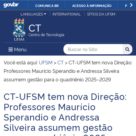
COMUNICA BR
ACESSO À INFORMAÇÃO
PARTI
Casa Civil
LANGUAGES
INTERNATIONAL
SÍTIOS DA UFSM
IR
PARA
CT
Ministério da Justiça e Segurança Pública
O
Centro de Tecnologia
CONTEÚDO
Ministério da Defesa
Buscar no no Sítio
Busca
Busca:
Menu Principal do Sítio
Menu
Busc
Ministério das Relações Exteriores
Você está aqui:
UFSM
>
CT
>
CT-UFSM tem nova Direção:
Professores Maurício Sperandio e Andressa Silveira
Ministério da Economia
assumem gestão para o quadriênio 2025–2029
CT-UFSM tem nova Direção:
Ministério da Infraestrutura
Início do conteúdo
Professores Maurício
Ministério da Agricultura, Pecuária e Abastecimento
Sperandio e Andressa
Silveira assumem gestão
Ministério da Educação