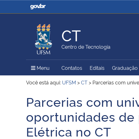
Casa Civil
Ministério da Justiça e
Segurança Pública
CT
Ministério da Agricultura,
Ministério da Educação
Centro de Tecnologia
Pecuária e Abastecimento
Menu Principal do Sítio
Menu
Contatos
Editais
Graduação
Ministério do Meio Ambiente
Ministério do Turismo
Você está aqui:
UFSM
>
CT
>
Parcerias com univ
Parcerias com un
Início do conteúdo
Secretaria de Governo
Gabinete de Segurança
oportunidades de
Institucional
Elétrica no CT