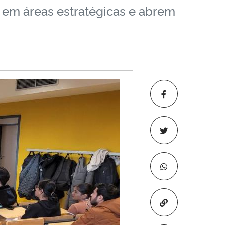
a em áreas estratégicas e abrem
Copiar para áre