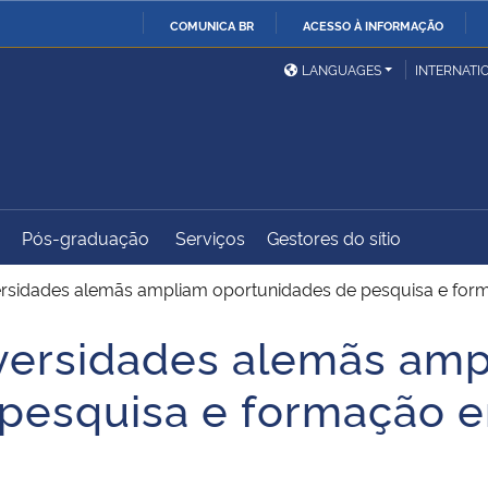
COMUNICA BR
ACESSO À INFORMAÇÃO
Ministério da Defesa
Ministério das Relações
Mini
IR
LANGUAGES
INTERNATI
Exteriores
PARA
O
Ministério da Cidadania
Ministério da Saúde
Mini
CONTEÚDO
Pós-graduação
Serviços
Gestores do sítio
Ministério do
Controladoria-Geral da
Mini
Desenvolvimento Regional
União
Famí
ersidades alemãs ampliam oportunidades de pesquisa e form
Hum
iversidades alemãs am
Advocacia-Geral da União
Banco Central do Brasil
Plan
 pesquisa e formação 