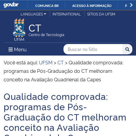
COMUNICA BR
ACESSO À INFORMAÇÃO
PARTI
Casa Civil
LANGUAGES
INTERNATIONAL
SÍTIOS DA UFSM
IR
PARA
CT
Ministério da Justiça e Segurança Pública
O
Centro de Tecnologia
CONTEÚDO
Ministério da Defesa
Buscar no no Sítio
Busca
Busca:
Menu Principal do Sítio
Menu
Busc
Ministério das Relações Exteriores
Você está aqui:
UFSM
>
CT
>
Qualidade comprovada:
programas de Pós-Graduação do CT melhoram
Ministério da Economia
conceito na Avaliação Quadrienal da Capes
Qualidade comprovada:
Ministério da Infraestrutura
Início do conteúdo
programas de Pós-
Ministério da Agricultura, Pecuária e Abastecimento
Graduação do CT melhoram
conceito na Avaliação
Ministério da Educação