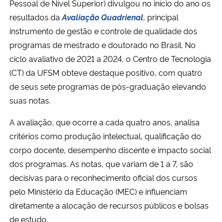
Pessoal de Nível Superior) divulgou no início do ano os
resultados da
Avaliação Quadrienal
, principal
Secretaria-Geral
instrumento de gestão e controle de qualidade dos
programas de mestrado e doutorado no Brasil. No
Secretaria de Governo
ciclo avaliativo de 2021 a 2024, o Centro de Tecnologia
(CT) da UFSM obteve destaque positivo, com quatro
Gabinete de Segurança Institucional
de seus sete programas de pós-graduação elevando
suas notas.
Advocacia-Geral da União
A avaliação, que ocorre a cada quatro anos, analisa
Banco Central do Brasil
critérios como produção intelectual, qualificação do
corpo docente, desempenho discente e impacto social
Planalto
dos programas. As notas, que variam de 1 a 7, são
decisivas para o reconhecimento oficial dos cursos
pelo Ministério da Educação (MEC) e influenciam
diretamente a alocação de recursos públicos e bolsas
de estudo.