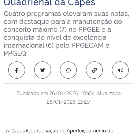
Quadrienal da Capes
Ministério da Cidadania
Quatro programas elevaram suas notas,
com destaque para a manutenção do
Ministério da Saúde
conceito máximo (7) no PPGEE e a
conquista do nível de excelência
Ministério de Minas e Energia
internacional (6) pelo PPGECAM e
PPGEQ
Ministério da Ciência, Tecnologia, Inovações e Comunicações
Copiar para área 
Ministério do Meio Ambiente
Ministério do Turismo
Publicado em
26/01/2026, 10h54
. Atualizado
28/01/2026, 11h27
Ministério do Desenvolvimento Regional
Controladoria-Geral da União
A Capes (Coordenação de Aperfeiçoamento de
Ministério da Mulher, da Família e dos Direitos Humanos