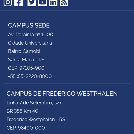
TikTok
Instagram
Facebook
Twitter
YouTube
LinkedIn
RSS
CAMPUS SEDE
Av. Roraima nº 1000
Cidade Universitária
Bairro Camobi
Santa Maria - RS
CEP: 97105-900
+55 (55) 3220-8000
CAMPUS DE FREDERICO WESTPHALEN
Linha 7 de Setembro, s/n
BR 386 Km 40
Frederico Westphalen - RS
CEP: 98400-000