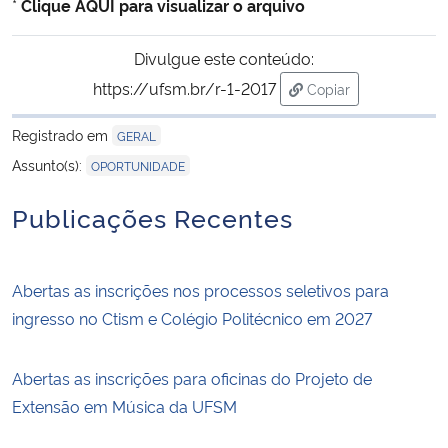
*
Clique AQUI para visualizar o arquivo
Secretaria-Geral
Divulgue este conteúdo:
https://ufsm.br/r-1-2017
Copiar
Secretaria de Governo
para área de transf
Registrado em
GERAL
Gabinete de Segurança Institucional
Assunto(s):
OPORTUNIDADE
Advocacia-Geral da União
Publicações Recentes
Banco Central do Brasil
Abertas as inscrições nos processos seletivos para
Planalto
ingresso no Ctism e Colégio Politécnico em 2027
Abertas as inscrições para oficinas do Projeto de
Extensão em Música da UFSM