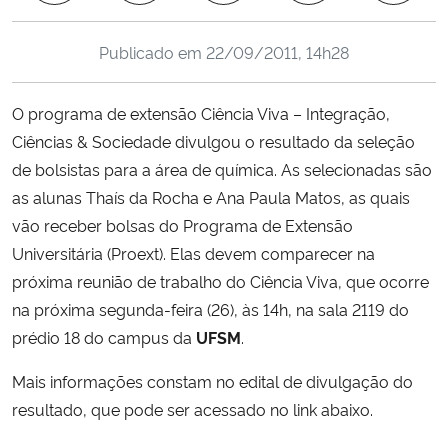
Ministério da Cidadania
Publicado em
22/09/2011, 14h28
Ministério da Saúde
O programa de extensão Ciência Viva – Integração,
Ministério de Minas e Energia
Ciências & Sociedade divulgou o resultado da seleção
de bolsistas para a área de química. As selecionadas são
Ministério da Ciência, Tecnologia, Inovações e Comunicações
as alunas Thaís da Rocha e Ana Paula Matos, as quais
vão receber bolsas do Programa de Extensão
Ministério do Meio Ambiente
Universitária (Proext). Elas devem comparecer na
próxima reunião de trabalho do Ciência Viva, que ocorre
Ministério do Turismo
na próxima segunda-feira (26), às 14h, na sala 2119 do
prédio 18 do campus da
UFSM
.
Ministério do Desenvolvimento Regional
Mais informações constam no edital de divulgação do
Controladoria-Geral da União
resultado, que pode ser acessado no link abaixo.
Ministério da Mulher, da Família e dos Direitos Humanos