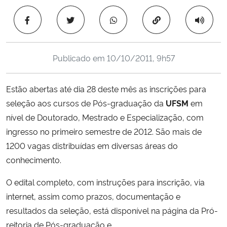
Ministério da Cidadania
Copiar para área 
Ministério da Saúde
Publicado em
10/10/2011, 9h57
Ministério de Minas e Energia
Estão abertas até dia 28 deste mês as inscrições para
Ministério da Ciência, Tecnologia, Inovações e Comunicações
seleção aos cursos de Pós-graduação da
UFSM
em
nível de Doutorado, Mestrado e Especialização, com
Ministério do Meio Ambiente
ingresso no primeiro semestre de 2012. São mais de
Ministério do Turismo
1200 vagas distribuídas em diversas áreas do
conhecimento.
Ministério do Desenvolvimento Regional
O edital completo, com instruções para inscrição, via
internet, assim como prazos, documentação e
Controladoria-Geral da União
resultados da seleção, está disponível na página da Pró-
reitoria de Pós-graduação e
Ministério da Mulher, da Família e dos Direitos Humanos