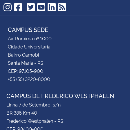
TikTok
Instagram
Facebook
Twitter
YouTube
LinkedIn
RSS
CAMPUS SEDE
Av. Roraima nº 1000
Cidade Universitária
Bairro Camobi
Santa Maria - RS
CEP: 97105-900
+55 (55) 3220-8000
CAMPUS DE FREDERICO WESTPHALEN
Linha 7 de Setembro, s/n
BR 386 Km 40
Frederico Westphalen - RS
CEP: 98400-000