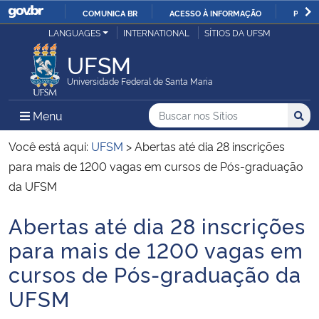
COMUNICA BR
ACESSO À INFORMAÇÃO
PARTI
Casa Civil
LANGUAGES
INTERNATIONAL
SÍTIOS DA UFSM
IR
PARA
UFSM
Ministério da Justiça e Segurança Pública
O
Universidade Federal de Santa Maria
CONTEÚDO
Ministério da Defesa
Buscar no nos Sítios
Busca
Busca:
Menu Principal do Sítio
Menu
Busc
Ministério das Relações Exteriores
Você está aqui:
UFSM
>
Abertas até dia 28 inscrições
para mais de 1200 vagas em cursos de Pós-graduação
Ministério da Economia
da UFSM
Abertas até dia 28 inscrições
Ministério da Infraestrutura
Início do conteúdo
para mais de 1200 vagas em
Ministério da Agricultura, Pecuária e Abastecimento
cursos de Pós-graduação da
UFSM
Ministério da Educação