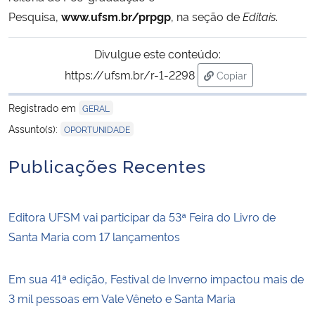
Pesquisa,
www.ufsm.br/prpgp
, na seção de
Editais
.
Secretaria-Geral
Divulgue este conteúdo:
Secretaria de Governo
https://ufsm.br/r-1-2298
Copiar
para área de transf
Registrado em
Gabinete de Segurança Institucional
GERAL
Assunto(s):
OPORTUNIDADE
Advocacia-Geral da União
Publicações Recentes
Banco Central do Brasil
Editora UFSM vai participar da 53ª Feira do Livro de
Planalto
Santa Maria com 17 lançamentos
Em sua 41ª edição, Festival de Inverno impactou mais de
3 mil pessoas em Vale Vêneto e Santa Maria