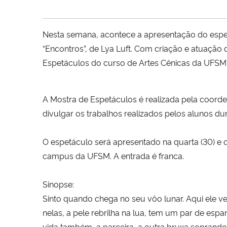
Nesta semana, acontece a apresentação do espe
“Encontros”, de Lya Luft. Com criação e atuação 
Espetáculos do curso de Artes Cênicas da UFSM
A Mostra de Espetáculos é realizada pela coord
divulgar os trabalhos realizados pelos alunos du
O espetáculo será apresentado na quarta (30) e qu
campus da UFSM. A entrada é franca.
Sinopse:
Sinto quando chega no seu vôo lunar. Aqui ele 
nelas, a pele rebrilha na lua, tem um par de espan
vida também, a parceira, a outra bruxa soprando 