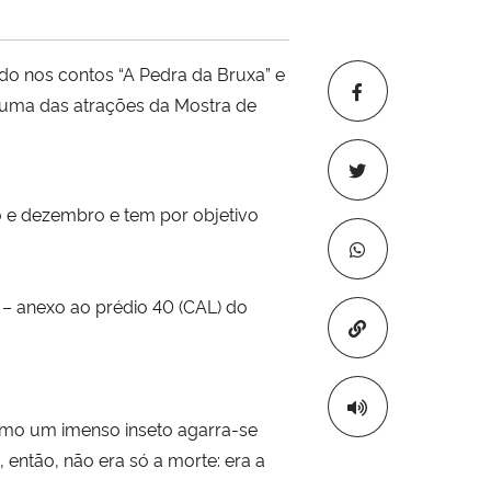
do nos contos “A Pedra da Bruxa” e
é uma das atrações da Mostra de
o e dezembro e tem por objetivo
a – anexo ao prédio 40 (CAL) do
Copiar para áre
como um imenso inseto agarra-se
, então, não era só a morte: era a