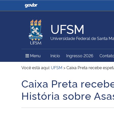
Casa Civil
Ministério da Justiça e
Segurança Pública
UFSM
Ministério da Agricultura,
Ministério da Educação
Universidade Federal de Santa Ma
Pecuária e Abastecimento
Menu Principal do Sítio
Menu
Início
Ingresso 2026
Contat
Ministério do Meio Ambiente
Ministério do Turismo
Você está aqui:
UFSM
>
Caixa Preta recebe espet
Caixa Preta receb
Início do conteúdo
Secretaria de Governo
Gabinete de Segurança
História sobre Asa
Institucional