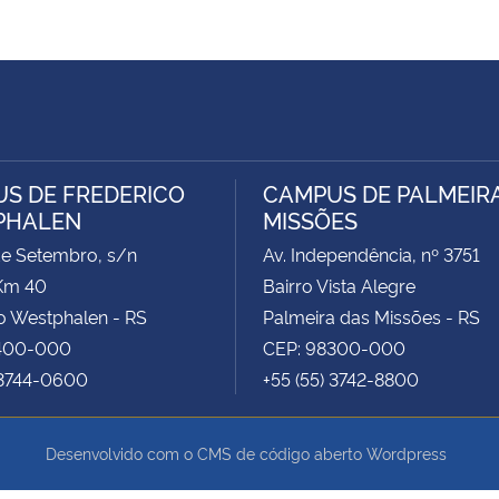
S DE FREDERICO
CAMPUS DE PALMEIR
PHALEN
MISSÕES
de Setembro, s/n
Av. Independência, nº 3751
Km 40
Bairro Vista Alegre
o Westphalen - RS
Palmeira das Missões - RS
400-000
CEP: 98300-000
 3744-0600
+55 (55) 3742-8800
Desenvolvido com o CMS de código aberto
Wordpress