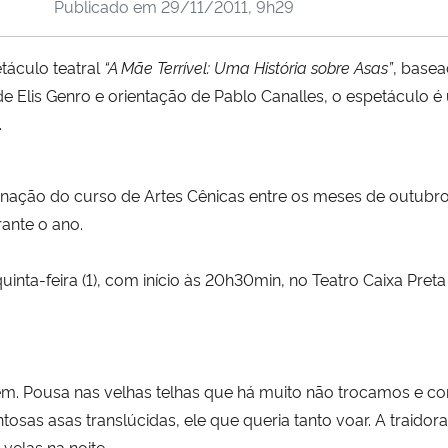
Publicado em
29/11/2011, 9h29
táculo teatral
“A Mãe Terrível: Uma História sobre Asas”
, basea
de Elis Genro e orientação de Pablo Canalles, o espetáculo 
.
enação do curso de Artes Cênicas entre os meses de outubr
rante o ano.
inta-feira (1), com início às 20h30min, no Teatro Caixa Pret
vem. Pousa nas velhas telhas que há muito não trocamos e 
tosas asas translúcidas, ele que queria tanto voar. A traidora
velas na noite.