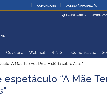
COMUNICA BR
ACESSO À INFORMAÇÃO
Ministério da Defesa
Ministério das Relações
Mini
IR
LANGUAGES
INTERNATI
Exteriores
PARA
O
Ministério da Cidadania
Ministério da Saúde
Mini
CONTEÚDO
ria
o
Ouvidoria
Webmail
PEN-SIE
Comunicação
Se
Ministério do
Controladoria-Geral da
Mini
Desenvolvimento Regional
União
Famí
áculo “A Mãe Terrível: Uma História sobre Asas”
Hum
e espetáculo “A Mãe Te
Advocacia-Geral da União
Banco Central do Brasil
Plan
s”