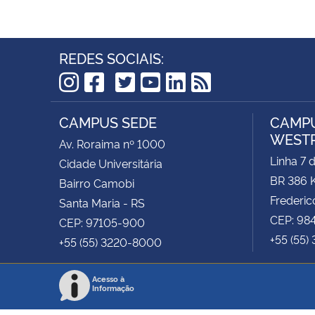
REDES SOCIAIS:
TikTok
Instagram
Facebook
Twitter
YouTube
LinkedIn
RSS
CAMPUS SEDE
CAMPU
WEST
Av. Roraima nº 1000
Linha 7 
Cidade Universitária
BR 386 
Bairro Camobi
Frederic
Santa Maria - RS
CEP: 98
CEP: 97105-900
+55 (55)
+55 (55) 3220-8000
Acesso à
Informação