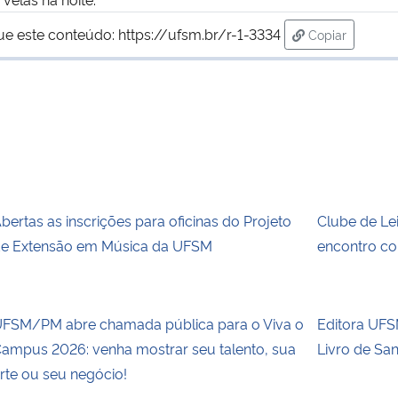
ue este conteúdo:
https://ufsm.br/r-1-3334
Copiar
para área de 
bertas as inscrições para oficinas do Projeto
Clube de Le
e Extensão em Música da UFSM
encontro co
FSM/PM abre chamada pública para o Viva o
Editora UFSM
ampus 2026: venha mostrar seu talento, sua
Livro de Sa
rte ou seu negócio!