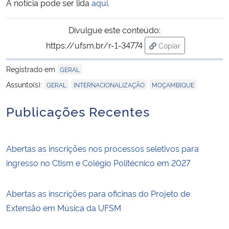
A notícia pode ser lida
aqui
.
Secretaria-Geral
Divulgue este conteúdo:
https://ufsm.br/r-1-34774
Copiar
Secretaria de Governo
para área de trans
Registrado em
GERAL
Gabinete de Segurança Institucional
,
,
Assunto(s):
GERAL
INTERNACIONALIZAÇÃO
MOÇAMBIQUE
Advocacia-Geral da União
Publicações Recentes
Banco Central do Brasil
Abertas as inscrições nos processos seletivos para
Planalto
ingresso no Ctism e Colégio Politécnico em 2027
Abertas as inscrições para oficinas do Projeto de
Extensão em Música da UFSM