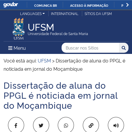
COMUNICA BR
ACESSO À INFORMAÇÃO
PARTI
Casa Civil
LANGUAGES
INTERNATIONAL
SÍTIOS DA UFSM
IR
PARA
UFSM
Ministério da Justiça e Segurança Pública
O
Universidade Federal de Santa Maria
CONTEÚDO
Ministério da Defesa
Buscar no nos Sítios
Busca
Busca:
Menu Principal do Sítio
Menu
Busc
Ministério das Relações Exteriores
Você está aqui:
UFSM
>
Dissertação de aluna do PPGL é
noticiada em jornal do Moçambique
Ministério da Economia
Dissertação de aluna do
Início do conteúdo
Ministério da Infraestrutura
PPGL é noticiada em jornal
do Moçambique
Ministério da Agricultura, Pecuária e Abastecimento
Ministério da Educação
Copiar para área 