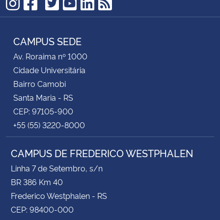
TikTok
Instagram
Facebook
Twitter
YouTube
LinkedIn
RSS
CAMPUS SEDE
Av. Roraima nº 1000
Cidade Universitária
Bairro Camobi
Santa Maria - RS
CEP: 97105-900
+55 (55) 3220-8000
CAMPUS DE FREDERICO WESTPHALEN
Linha 7 de Setembro, s/n
BR 386 Km 40
Frederico Westphalen - RS
CEP: 98400-000