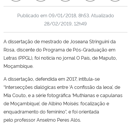
Ministério da Cidadania
Publicado em
09/01/2018, 8h53
. Atualizado
Ministério da Saúde
28/02/2019, 12h49
Ministério de Minas e Energia
A dissertação de mestrado de Joseana Stringuini da
Rosa, discente do Programa de Pós-Graduação em
Ministério da Ciência, Tecnologia, Inovações e Comunicações
Letras (PPGL), foi notícia no jornal O País, de Maputo,
Moçambique.
Ministério do Meio Ambiente
A dissertação, defendida em 2017, intitula-se
Ministério do Turismo
“Intersecções dialógicas entre ‘A confissão da leoa’, de
Mia Couto, e a série fotográfica ‘Muthianas e capulanas
Ministério do Desenvolvimento Regional
de Moçambique’, de Albino Moisés: focalização e
enquadramento do feminino”, e foi orientada
Controladoria-Geral da União
pelo professor Anselmo Peres Alós.
Ministério da Mulher, da Família e dos Direitos Humanos