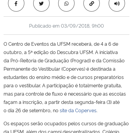
Copiar para área 
Ministério da Cidadania
Ministério da Saúde
Publicado em
03/09/2018, 9h00
Ministério de Minas e Energia
O Centro de Eventos da UFSM receberá, de 4 a 6 de
outubro, a 5ª edição do Descubra UFSM. A iniciativa
Ministério da Ciência, Tecnologia, Inovações e Comunicações
da Pró-Reitoria de Graduação (Prograd) e da Comissão
Permanente do Vestibular (Coperves) é destinada a
Ministério do Meio Ambiente
estudantes do ensino médio e de cursos preparatórios
Ministério do Turismo
para o vestibular. A participação é totalmente gratuita,
mas para controle de fluxo é necessário que as escolas
Ministério do Desenvolvimento Regional
façam a inscrição, a partir desta segunda-feira (3) até
o dia 26 de setembro, no
site da Coperves
.
Controladoria-Geral da União
Os espaços serão ocupados pelos cursos de graduação
da UFSM, além dos campi descentralizados, Colégio
Ministério da Mulher, da Família e dos Direitos Humanos