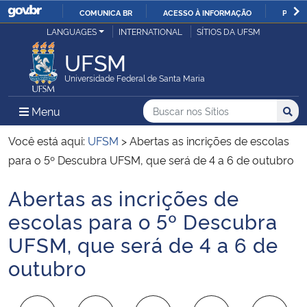
COMUNICA BR
ACESSO À INFORMAÇÃO
PARTI
Casa Civil
LANGUAGES
INTERNATIONAL
SÍTIOS DA UFSM
IR
PARA
UFSM
Ministério da Justiça e Segurança Pública
O
Universidade Federal de Santa Maria
CONTEÚDO
Ministério da Defesa
Buscar no nos Sítios
Busca
Busca:
Menu Principal do Sítio
Menu
Busc
Ministério das Relações Exteriores
Você está aqui:
UFSM
>
Abertas as incrições de escolas
para o 5º Descubra UFSM, que será de 4 a 6 de outubro
Ministério da Economia
Abertas as incrições de
Início do conteúdo
Ministério da Infraestrutura
escolas para o 5º Descubra
UFSM, que será de 4 a 6 de
Ministério da Agricultura, Pecuária e Abastecimento
outubro
Ministério da Educação