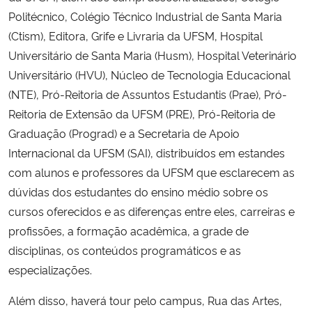
Politécnico, Colégio Técnico Industrial de Santa Maria
Secretaria-Geral
(Ctism), Editora, Grife e Livraria da UFSM, Hospital
Universitário de Santa Maria (Husm), Hospital Veterinário
Secretaria de Governo
Universitário (HVU), Núcleo de Tecnologia Educacional
(NTE), Pró-Reitoria de Assuntos Estudantis (Prae), Pró-
Gabinete de Segurança Institucional
Reitoria de Extensão da UFSM (PRE), Pró-Reitoria de
Graduação (Prograd) e a Secretaria de Apoio
Advocacia-Geral da União
Internacional da UFSM (SAI), distribuídos em estandes
com alunos e professores da UFSM que esclarecem as
Banco Central do Brasil
dúvidas dos estudantes do ensino médio sobre os
cursos oferecidos e as diferenças entre eles, carreiras e
Planalto
profissões, a formação acadêmica, a grade de
disciplinas, os conteúdos programáticos e as
especializações.
Além disso, haverá tour pelo campus, Rua das Artes,