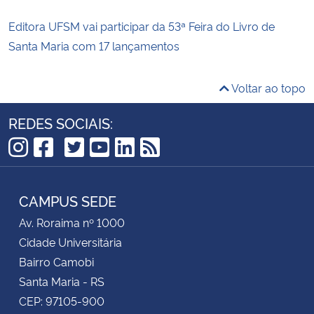
Editora UFSM vai participar da 53ª Feira do Livro de
Santa Maria com 17 lançamentos
Voltar ao topo
REDES SOCIAIS:
TikTok
Instagram
Facebook
Twitter
YouTube
LinkedIn
RSS
CAMPUS SEDE
Av. Roraima nº 1000
Cidade Universitária
Bairro Camobi
Santa Maria - RS
CEP: 97105-900