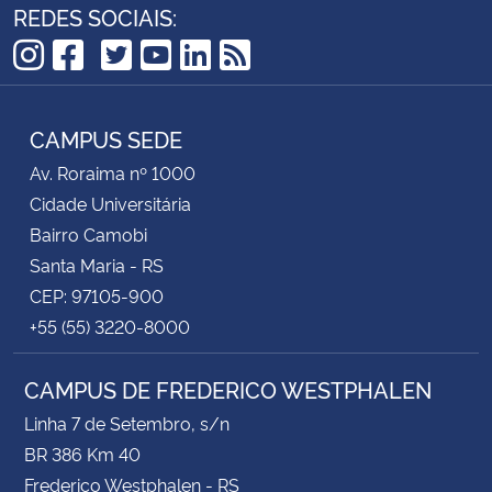
REDES SOCIAIS:
TikTok
Instagram
Facebook
Twitter
YouTube
LinkedIn
RSS
CAMPUS SEDE
Av. Roraima nº 1000
Cidade Universitária
Bairro Camobi
Santa Maria - RS
CEP: 97105-900
+55 (55) 3220-8000
CAMPUS DE FREDERICO WESTPHALEN
Linha 7 de Setembro, s/n
BR 386 Km 40
Frederico Westphalen - RS