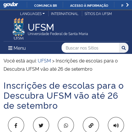
COMUNICA BR
ACESSO À INFORMAÇÃO
PARTI
Casa Civil
LANGUAGES
INTERNATIONAL
SÍTIOS DA UFSM
IR
PARA
UFSM
Ministério da Justiça e Segurança Pública
O
Universidade Federal de Santa Maria
CONTEÚDO
Ministério da Defesa
Buscar no nos Sítios
Busca
Busca:
Menu Principal do Sítio
Menu
Busc
Ministério das Relações Exteriores
Você está aqui:
UFSM
>
Inscrições de escolas para o
Descubra UFSM vão até 26 de setembro
Ministério da Economia
Inscrições de escolas para o
Início do conteúdo
Ministério da Infraestrutura
Descubra UFSM vão até 26
de setembro
Ministério da Agricultura, Pecuária e Abastecimento
Ministério da Educação
Copiar para área 