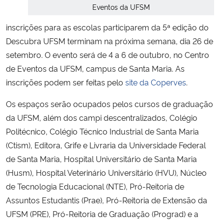
Eventos da UFSM
Secretaria-Geral
inscrições para as escolas participarem da 5ª edição do
Descubra UFSM terminam na próxima semana, dia 26 de
Secretaria de Governo
setembro. O evento será de 4 a 6 de outubro, no Centro
de Eventos da UFSM, campus de Santa Maria. As
Gabinete de Segurança Institucional
inscrições podem ser feitas pelo
site da Coperves
.
Advocacia-Geral da União
Os espaços serão ocupados pelos cursos de graduação
da UFSM, além dos campi descentralizados, Colégio
Banco Central do Brasil
Politécnico, Colégio Técnico Industrial de Santa Maria
(Ctism), Editora, Grife e Livraria da Universidade Federal
Planalto
de Santa Maria, Hospital Universitário de Santa Maria
(Husm), Hospital Veterinário Universitário (HVU), Núcleo
de Tecnologia Educacional (NTE), Pró-Reitoria de
Assuntos Estudantis (Prae), Pró-Reitoria de Extensão da
UFSM (PRE), Pró-Reitoria de Graduação (Prograd) e a