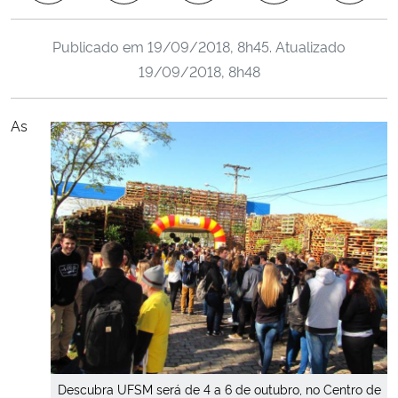
Ministério da Cidadania
Publicado em
19/09/2018, 8h45
. Atualizado
Ministério da Saúde
19/09/2018, 8h48
Ministério de Minas e Energia
As
Ministério da Ciência, Tecnologia, Inovações e Comunicações
Ministério do Meio Ambiente
Ministério do Turismo
Ministério do Desenvolvimento Regional
Controladoria-Geral da União
Descubra UFSM será de 4 a 6 de outubro, no Centro de
Ministério da Mulher, da Família e dos Direitos Humanos