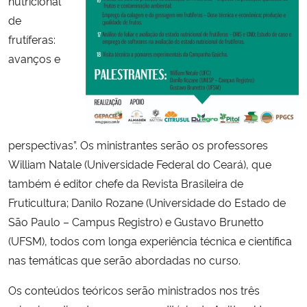
nutricional
de
Secretaria-Geral
frutíferas:
avanços e
Secretaria de Governo
Gabinete de Segurança Institucional
Advocacia-Geral da União
perspectivas”. Os ministrantes serão os professores
William Natale (Universidade Federal do Ceará), que
Banco Central do Brasil
também é editor chefe da Revista Brasileira de
Fruticultura; Danilo Rozane (Universidade do Estado de
Planalto
São Paulo – Campus Registro) e Gustavo Brunetto
(UFSM), todos com longa experiência técnica e científica
nas temáticas que serão abordadas no curso.
Os conteúdos teóricos serão ministrados nos três