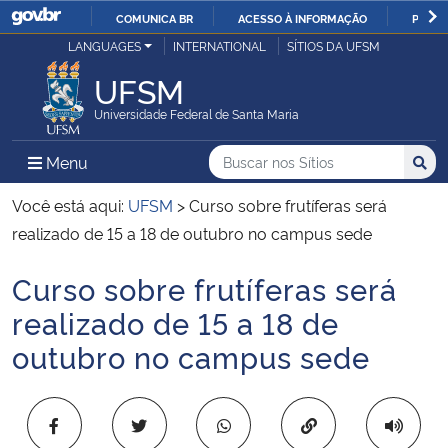
COMUNICA BR
ACESSO À INFORMAÇÃO
PARTI
Casa Civil
LANGUAGES
INTERNATIONAL
SÍTIOS DA UFSM
IR
PARA
UFSM
Ministério da Justiça e Segurança Pública
O
Universidade Federal de Santa Maria
CONTEÚDO
Ministério da Defesa
Buscar no nos Sítios
Busca
Busca:
Menu Principal do Sítio
Menu
Busc
Ministério das Relações Exteriores
Você está aqui:
UFSM
>
Curso sobre frutíferas será
realizado de 15 a 18 de outubro no campus sede
Ministério da Economia
Curso sobre frutíferas será
Início do conteúdo
Ministério da Infraestrutura
realizado de 15 a 18 de
outubro no campus sede
Ministério da Agricultura, Pecuária e Abastecimento
Ministério da Educação
Copiar para área 