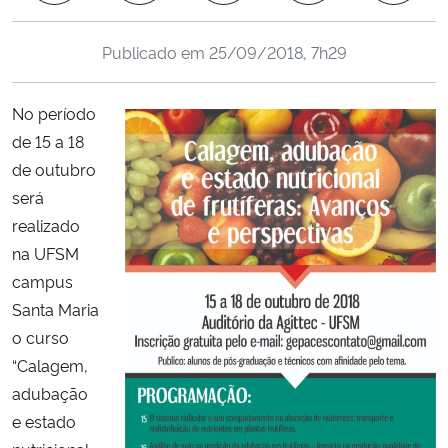
Ministério da Cidadania
Publicado em
25/09/2018, 7h29
Ministério da Saúde
No período
Ministério de Minas e Energia
de 15 a 18
de outubro
Ministério da Ciência, Tecnologia, Inovações e Comunicações
será
realizado
Ministério do Meio Ambiente
na UFSM
campus
Ministério do Turismo
Santa Maria
o curso
Ministério do Desenvolvimento Regional
“Calagem,
Controladoria-Geral da União
adubação
e estado
Ministério da Mulher, da Família e dos Direitos Humanos