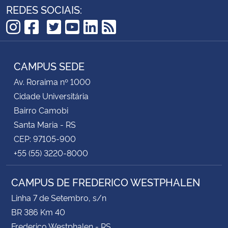
REDES SOCIAIS:
TikTok
Instagram
Facebook
Twitter
YouTube
LinkedIn
RSS
CAMPUS SEDE
Av. Roraima nº 1000
Cidade Universitária
Bairro Camobi
Santa Maria - RS
CEP: 97105-900
+55 (55) 3220-8000
CAMPUS DE FREDERICO WESTPHALEN
Linha 7 de Setembro, s/n
BR 386 Km 40
Frederico Westphalen - RS