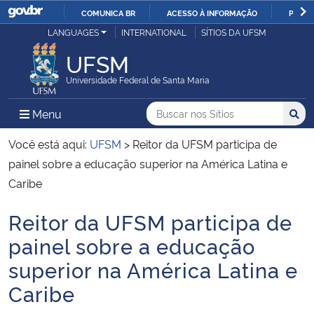
COMUNICA BR
ACESSO À INFORMAÇÃO
PARTI
Casa Civil
LANGUAGES
INTERNATIONAL
SÍTIOS DA UFSM
IR
PARA
UFSM
Ministério da Justiça e Segurança Pública
O
Universidade Federal de Santa Maria
CONTEÚDO
Ministério da Defesa
Buscar no nos Sítios
Busca
Busca:
Menu Principal do Sítio
Menu
Busc
Ministério das Relações Exteriores
Você está aqui:
UFSM
>
Reitor da UFSM participa de
painel sobre a educação superior na América Latina e
Ministério da Economia
Caribe
Reitor da UFSM participa de
Ministério da Infraestrutura
Início do conteúdo
painel sobre a educação
Ministério da Agricultura, Pecuária e Abastecimento
superior na América Latina e
Caribe
Ministério da Educação