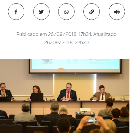
Ministério da Cidadania
Copiar para área 
Ministério da Saúde
Publicado em
26/09/2018, 17h34
. Atualizado
Ministério de Minas e Energia
26/09/2018, 22h20
Ministério da Ciência, Tecnologia, Inovações e Comunicações
Ministério do Meio Ambiente
Ministério do Turismo
Ministério do Desenvolvimento Regional
Controladoria-Geral da União
Ministério da Mulher, da Família e dos Direitos Humanos