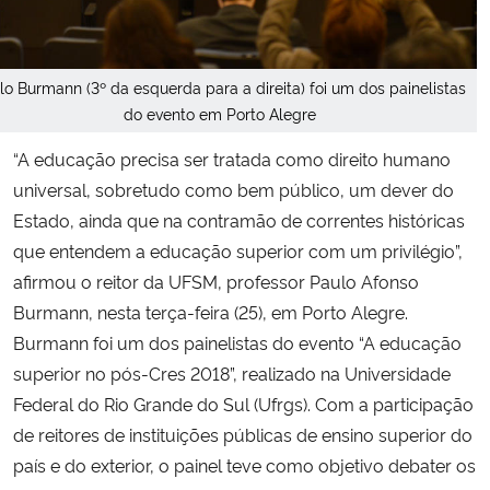
Secretaria-Geral
lo Burmann (3º da esquerda para a direita) foi um dos painelistas
Secretaria de Governo
do evento em Porto Alegre
“A educação precisa ser tratada como direito humano
Gabinete de Segurança Institucional
universal, sobretudo como bem público, um dever do
Estado, ainda que na contramão de correntes históricas
Advocacia-Geral da União
que entendem a educação superior com um privilégio”,
afirmou o reitor da UFSM, professor Paulo Afonso
Banco Central do Brasil
Burmann, nesta terça-feira (25), em Porto Alegre.
Burmann foi um dos painelistas do evento “A educação
Planalto
superior no pós-Cres 2018”, realizado na Universidade
Federal do Rio Grande do Sul (Ufrgs). Com a participação
de reitores de instituições públicas de ensino superior do
país e do exterior, o painel teve como objetivo debater os