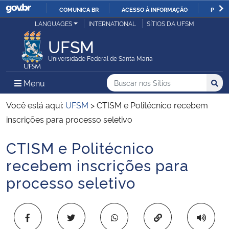
COMUNICA BR
ACESSO À INFORMAÇÃO
PARTI
Casa Civil
LANGUAGES
INTERNATIONAL
SÍTIOS DA UFSM
IR
PARA
UFSM
Ministério da Justiça e Segurança Pública
O
Universidade Federal de Santa Maria
CONTEÚDO
Ministério da Defesa
Buscar no nos Sítios
Busca
Busca:
Menu Principal do Sítio
Menu
Busc
Ministério das Relações Exteriores
Você está aqui:
UFSM
>
CTISM e Politécnico recebem
inscrições para processo seletivo
Ministério da Economia
CTISM e Politécnico
Início do conteúdo
Ministério da Infraestrutura
recebem inscrições para
processo seletivo
Ministério da Agricultura, Pecuária e Abastecimento
Ministério da Educação
Copiar para área 