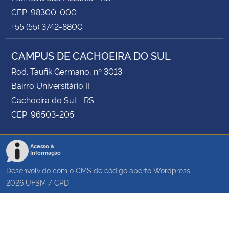
CEP: 98300-000
+55 (55) 3742-8800
CAMPUS DE CACHOEIRA DO SUL
Rod. Taufik Germano, nº 3013
Bairro Universitário II
Cachoeira do Sul - RS
CEP: 96503-205
Acesso à
Informação
Desenvolvido com o CMS de código aberto
Wordpress
2026
UFSM
/
CPD