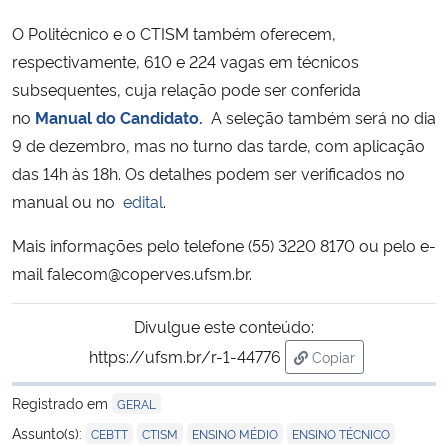
O Politécnico e o CTISM também oferecem,
Secretaria-Geral
respectivamente, 610 e 224 vagas em técnicos
subsequentes, cuja relação pode ser conferida
Secretaria de Governo
no
Manual do Candidato.
A seleção também será no dia
9 de dezembro, mas no turno das tarde, com aplicação
Gabinete de Segurança Institucional
das 14h às 18h. Os detalhes podem ser verificados no
manual ou no
edital
.
Advocacia-Geral da União
Mais informações pelo telefone (55) 3220 8170 ou pelo e-
Banco Central do Brasil
mail falecom@coperves.ufsm.br.
Planalto
Divulgue este conteúdo:
https://ufsm.br/r-1-44776
Copiar
para área de trans
Registrado em
GERAL
,
,
,
,
Assunto(s):
CEBTT
CTISM
ENSINO MÉDIO
ENSINO TÉCNICO