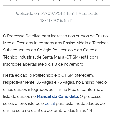
Ministério da Cidadania
Publicado em
27/09/2018, 15h14
. Atualizado
Ministério da Saúde
12/11/2018, 8h41
Ministério de Minas e Energia
O Processo Seletivo para ingresso nos cursos de Ensino
Médio, Técnicos Integrados aos Ensino Médio e Técnicos
Ministério da Ciência, Tecnologia, Inovações e Comunicações
Subsequentes do Colégio Politécnico e do Colégio
Técnico Industrial de Santa Maria (CTISM) está com
Ministério do Meio Ambiente
inscrições abertas até o dia 8 de novembro.
Ministério do Turismo
Nesta edição, o Politécnico e o CTISM oferecem,
respectivamente, 35 vagas e 75 vagas, no Ensino Médio
Ministério do Desenvolvimento Regional
e nos cursos integrados ao Ensino Médio, conforme a
lista de cursos no
Manual do Candidato
. O processo
Controladoria-Geral da União
seletivo, previsto pelo
edital
para esta modalidades de
ensino será no dia 9 de dezembro, das 8h às 12h.
Ministério da Mulher, da Família e dos Direitos Humanos