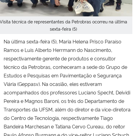
Secretaria-Geral
Visita técnica de representantes da Petrobras ocorreu na última
sexta-feira (5)
Secretaria de Governo
Na última sexta-feira (5), Maria Helena Prisco Paraíso
Gabinete de Segurança Institucional
Ramos e Luis Alberto Herrmann do Nascimento,
respectivamente gerente de produtos e consultor
Advocacia-Geral da União
técnico da Petrobras, conheceram a sede do Grupo de
Estudos e Pesquisas em Pavimentação e Segurança
Banco Central do Brasil
Viária (Geppasv). Na ocasião, eles estiveram
acompanhados dos professores Luciano Specht, Deividi
Planalto
Pereira e Magnos Baroni, os três do Departamento de
Transportes da UFSM, além do diretor e da vice-diretora
do Centro de Tecnologia, respectivamente Tiago
Bandeira Marchesan e Tatiana Cervo Cureau, do reitor
Paulo Afonso Burmann e do vice-reitor Luciano Schuch.