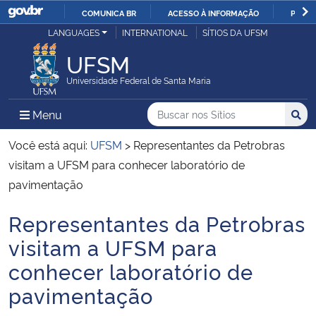
COMUNICA BR
ACESSO À INFORMAÇÃO
PARTI
Casa Civil
LANGUAGES
INTERNATIONAL
SÍTIOS DA UFSM
IR
PARA
UFSM
Ministério da Justiça e Segurança Pública
O
Universidade Federal de Santa Maria
CONTEÚDO
Ministério da Defesa
Buscar no nos Sítios
Busca
Busca:
Menu Principal do Sítio
Menu
Busc
Ministério das Relações Exteriores
Você está aqui:
UFSM
>
Representantes da Petrobras
visitam a UFSM para conhecer laboratório de
Ministério da Economia
pavimentação
Representantes da Petrobras
Ministério da Infraestrutura
Início do conteúdo
visitam a UFSM para
Ministério da Agricultura, Pecuária e Abastecimento
conhecer laboratório de
pavimentação
Ministério da Educação