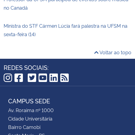
no Canadá
Ministra do STF Cármen Lúcia fará palestra na UFSM na
sexta-feira (14)
Voltar ao topo
REDES SOCIAIS:
TikTok
Instagram
Facebook
Twitter
YouTube
LinkedIn
RSS
CAMPUS SEDE
Av. Roraima nº 1000
Cidade Universitária
Bairro Camobi