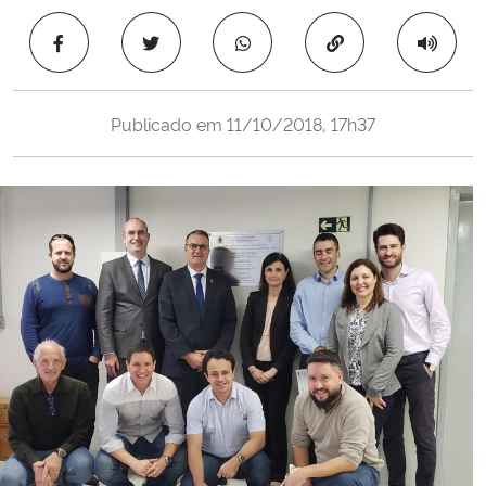
Ministério da Cidadania
Copiar para área 
Ministério da Saúde
Publicado em
11/10/2018, 17h37
Ministério de Minas e Energia
Ministério da Ciência, Tecnologia, Inovações e Comunicações
Ministério do Meio Ambiente
Ministério do Turismo
Ministério do Desenvolvimento Regional
Controladoria-Geral da União
Ministério da Mulher, da Família e dos Direitos Humanos