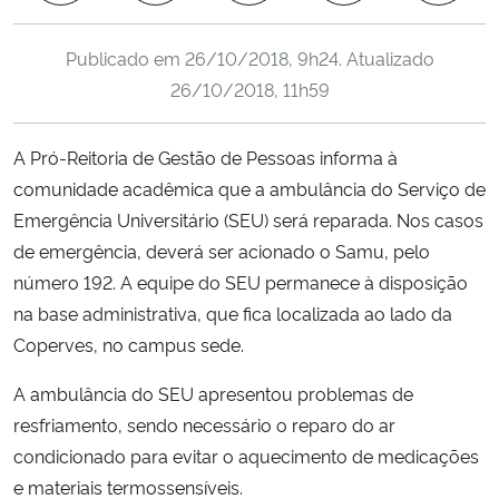
Ministério da Cidadania
Publicado em
26/10/2018, 9h24
. Atualizado
Ministério da Saúde
26/10/2018, 11h59
Ministério de Minas e Energia
A Pró-Reitoria de Gestão de Pessoas informa à
comunidade acadêmica que a ambulância do Serviço de
Ministério da Ciência, Tecnologia, Inovações e Comunicações
Emergência Universitário (SEU) será reparada. Nos casos
de emergência, deverá ser acionado o Samu, pelo
Ministério do Meio Ambiente
número 192. A equipe do SEU permanece à disposição
na base administrativa, que fica localizada ao lado da
Ministério do Turismo
Coperves, no campus sede.
Ministério do Desenvolvimento Regional
A ambulância do SEU apresentou problemas de
resfriamento, sendo necessário o reparo do ar
Controladoria-Geral da União
condicionado para evitar o aquecimento de medicações
e materiais termossensíveis.
Ministério da Mulher, da Família e dos Direitos Humanos