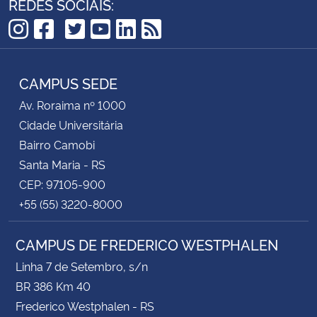
REDES SOCIAIS:
TikTok
Instagram
Facebook
Twitter
YouTube
LinkedIn
RSS
CAMPUS SEDE
Av. Roraima nº 1000
Cidade Universitária
Bairro Camobi
Santa Maria - RS
CEP: 97105-900
+55 (55) 3220-8000
CAMPUS DE FREDERICO WESTPHALEN
Linha 7 de Setembro, s/n
BR 386 Km 40
Frederico Westphalen - RS