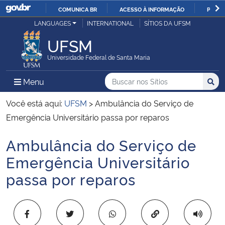
COMUNICA BR
ACESSO À INFORMAÇÃO
PARTI
Casa Civil
LANGUAGES
INTERNATIONAL
SÍTIOS DA UFSM
IR
PARA
UFSM
Ministério da Justiça e Segurança Pública
O
Universidade Federal de Santa Maria
CONTEÚDO
Ministério da Defesa
Buscar no nos Sítios
Busca
Busca:
Menu Principal do Sítio
Menu
Busc
Ministério das Relações Exteriores
Você está aqui:
UFSM
>
Ambulância do Serviço de
Emergência Universitário passa por reparos
Ministério da Economia
Ambulância do Serviço de
Início do conteúdo
Ministério da Infraestrutura
Emergência Universitário
passa por reparos
Ministério da Agricultura, Pecuária e Abastecimento
Ministério da Educação
Copiar para área 