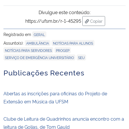
Divulgue este conteúdo:
Secretaria-Geral
https://ufsm.br/r-1-45295
Copiar
para área de trans
Secretaria de Governo
Registrado em
GERAL
,
,
Assunto(s):
AMBULÂNCIA
NOTÍCIAS PARA ALUNOS
Gabinete de Segurança Institucional
,
,
NOTÍCIAS PARA SERVIDORES
PROGEP
,
SERVIÇO DE EMERGÊNCIA UNIVERSITÁRIO
SEU
Advocacia-Geral da União
Publicações Recentes
Banco Central do Brasil
Planalto
Abertas as inscrições para oficinas do Projeto de
Extensão em Música da UFSM
Clube de Leitura de Quadrinhos anuncia encontro com a
leitura de Golias, de Tom Gauld