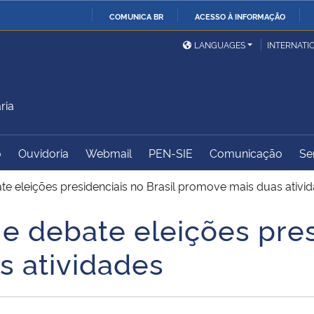
COMUNICA BR
ACESSO À INFORMAÇÃO
Ministério da Defesa
Ministério das Relações
Mini
IR
LANGUAGES
INTERNATI
Exteriores
PARA
O
Ministério da Cidadania
Ministério da Saúde
Mini
CONTEÚDO
ria
o
Ouvidoria
Webmail
PEN-SIE
Comunicação
Se
Ministério do
Controladoria-Geral da
Mini
Desenvolvimento Regional
União
Famí
te eleições presidenciais no Brasil promove mais duas ativi
Hum
e debate eleições pres
Advocacia-Geral da União
Banco Central do Brasil
Plan
 atividades