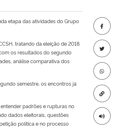
nda etapa das atividades do Grupo
CCSH, tratando da eleição de 2018.
os com os resultados do segundo
dades, análise comparativa dos
egundo semestre, os encontros já
Copiar para áre
r entender padrões e rupturas no
ndo dados eleitorais, questões
etição política e no processo