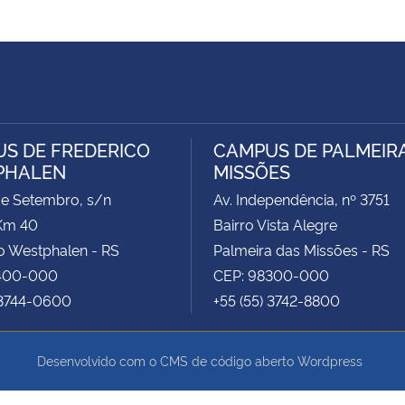
S DE FREDERICO
CAMPUS DE PALMEIR
PHALEN
MISSÕES
de Setembro, s/n
Av. Independência, nº 3751
Km 40
Bairro Vista Alegre
o Westphalen - RS
Palmeira das Missões - RS
400-000
CEP: 98300-000
 3744-0600
+55 (55) 3742-8800
Desenvolvido com o CMS de código aberto
Wordpress