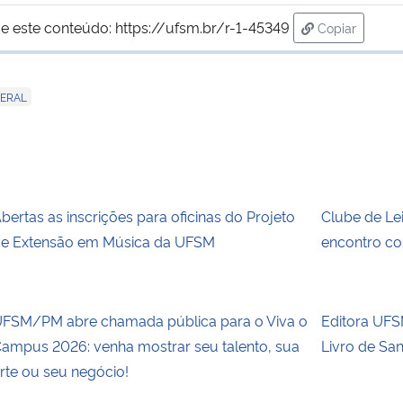
e este conteúdo:
https://ufsm.br/r-1-45349
Copiar
para área de
ERAL
bertas as inscrições para oficinas do Projeto
Clube de Le
e Extensão em Música da UFSM
encontro co
FSM/PM abre chamada pública para o Viva o
Editora UFSM
ampus 2026: venha mostrar seu talento, sua
Livro de Sa
rte ou seu negócio!