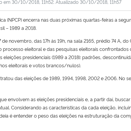
do em
30/10/2018, 11h52
. Atualizado
30/10/2018, 11h57
ica (NPCP) encerra nas duas próximas quartas-feiras a segu
sil – 1989 a 2018.
de novembro, das 17h às 19h, na sala 2165, prédio 74 A, do 
do processo eleitoral e das pesquisas eleitorais confrontad
 eleições presidenciais (1989 a 2018): padrões, descontinui
hos eleitorais e votos brancos/nulos).
 tratou das eleições de 1989, 1994, 1998, 2002 e 2006. No s
que envolvem as eleições presidenciais e, a partir daí, busca
ual. Considerando as características da cada eleição, inclui
ideia é entender o peso das eleições na estruturação da comp