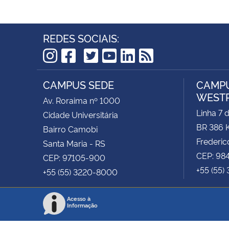
REDES SOCIAIS:
TikTok
Instagram
Facebook
Twitter
YouTube
LinkedIn
RSS
CAMPUS SEDE
CAMPU
WEST
Av. Roraima nº 1000
Linha 7 
Cidade Universitária
BR 386 
Bairro Camobi
Frederic
Santa Maria - RS
CEP: 98
CEP: 97105-900
+55 (55)
+55 (55) 3220-8000
Acesso à
Informação