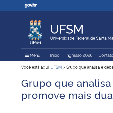
Casa Civil
Ministério da Justiça e
Segurança Pública
UFSM
Ministério da Agricultura,
Ministério da Educação
Universidade Federal de Santa Ma
Pecuária e Abastecimento
Menu Principal do Sítio
Menu
Início
Ingresso 2026
Contat
Ministério do Meio Ambiente
Ministério do Turismo
Você está aqui:
UFSM
>
Grupo que analisa e deba
Grupo que analisa 
Início do conteúdo
Secretaria de Governo
Gabinete de Segurança
promove mais duas
Institucional