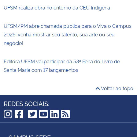
UFSM realiza obra no entorno da CEU Indígena
UFSM/PM abre chamada pública para o Viva o Campus
2026: venha mostrar seu talento, sua arte ou seu
negócio!
Editora UFSM vai participar da 53ª Feira do Livro de
Santa Maria com 17 lançamentos
Voltar ao topo
REDES SOCIAIS:
TikTok
Instagram
Facebook
Twitter
YouTube
LinkedIn
RSS