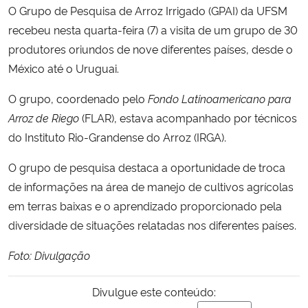
O Grupo de Pesquisa de Arroz Irrigado (GPAI) da UFSM
recebeu nesta quarta-feira (7) a visita de um grupo de 30
Secretaria-Geral
produtores oriundos de nove diferentes países, desde o
México até o Uruguai.
Secretaria de Governo
O grupo, coordenado pelo
Fondo Latinoamericano para
Gabinete de Segurança Institucional
Arroz de Riego
(FLAR), estava acompanhado por técnicos
do Instituto Rio-Grandense do Arroz (IRGA).
Advocacia-Geral da União
O grupo de pesquisa destaca a oportunidade de troca
Banco Central do Brasil
de informações na área de manejo de cultivos agrícolas
em terras baixas e o aprendizado proporcionado pela
Planalto
diversidade de situações relatadas nos diferentes países.
Foto: Divulgação
Divulgue este conteúdo: