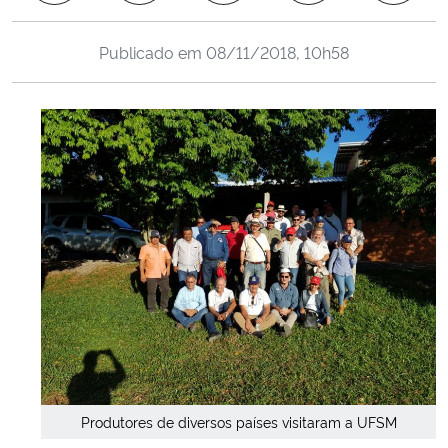
Ministério da Cidadania
Publicado em
08/11/2018, 10h58
Ministério da Saúde
Ministério de Minas e Energia
Ministério da Ciência, Tecnologia, Inovações e Comunicações
Ministério do Meio Ambiente
Ministério do Turismo
Ministério do Desenvolvimento Regional
Controladoria-Geral da União
Produtores de diversos países visitaram a UFSM
Ministério da Mulher, da Família e dos Direitos Humanos