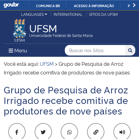
COMUNICA BR
ACESSO À INFORMAÇÃO
PARTI
Casa Civil
LANGUAGES
INTERNATIONAL
SÍTIOS DA UFSM
IR
PARA
UFSM
Ministério da Justiça e Segurança Pública
O
Universidade Federal de Santa Maria
CONTEÚDO
Ministério da Defesa
Buscar no nos Sítios
Busca
Busca:
Menu Principal do Sítio
Menu
Busc
Ministério das Relações Exteriores
Você está aqui:
UFSM
>
Grupo de Pesquisa de Arroz
Irrigado recebe comitiva de produtores de nove países
Ministério da Economia
Grupo de Pesquisa de Arroz
Início do conteúdo
Ministério da Infraestrutura
Irrigado recebe comitiva de
produtores de nove países
Ministério da Agricultura, Pecuária e Abastecimento
Ministério da Educação
Copiar para área 