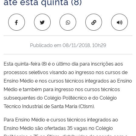
até esta quinta (8)
Ministério da Cidadania
Copiar para área 
Ministério da Saúde
Ministério de Minas e Energia
Publicado em
08/11/2018, 10h29
Ministério da Ciência, Tecnologia, Inovações e Comunicações
Esta quinta-feira (8) é o último dia para inscrições aos
Ministério do Meio Ambiente
processos seletivos visando ao ingresso nos cursos de
Ensino Médio e nos cursos técnicos integrados ao Ensino
Ministério do Turismo
Médio e também para ingresso nos cursos técnicos
subsequentes do Colégio Politécnico e do Colégio
Ministério do Desenvolvimento Regional
Técnico Industrial de Santa Maria (Ctism).
Controladoria-Geral da União
Para Ensino Médio e cursos técnicos integrados ao
Ensino Médio são ofertadas 35 vagas no Colégio
Ministério da Mulher, da Família e dos Direitos Humanos