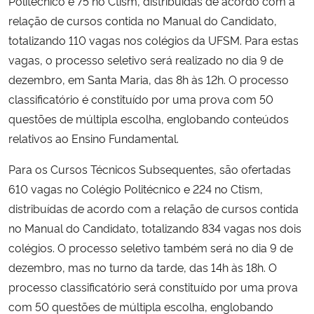
Politécnico e 75 no Ctism, distribuídas de acordo com a
relação de cursos contida no Manual do Candidato,
Secretaria-Geral
totalizando 110 vagas nos colégios da UFSM. Para estas
vagas, o processo seletivo será realizado no dia 9 de
Secretaria de Governo
dezembro, em Santa Maria, das 8h às 12h. O processo
classificatório é constituído por uma prova com 50
Gabinete de Segurança Institucional
questões de múltipla escolha, englobando conteúdos
relativos ao Ensino Fundamental.
Advocacia-Geral da União
Para os Cursos Técnicos Subsequentes, são ofertadas
Banco Central do Brasil
610 vagas no Colégio Politécnico e 224 no Ctism,
distribuídas de acordo com a relação de cursos contida
Planalto
no Manual do Candidato, totalizando 834 vagas nos dois
colégios. O processo seletivo também será no dia 9 de
dezembro, mas no turno da tarde, das 14h às 18h. O
processo classificatório será constituído por uma prova
com 50 questões de múltipla escolha, englobando