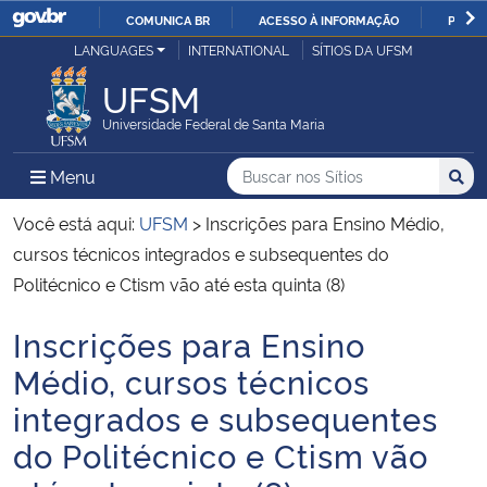
COMUNICA BR
ACESSO À INFORMAÇÃO
PARTI
Casa Civil
LANGUAGES
INTERNATIONAL
SÍTIOS DA UFSM
IR
PARA
UFSM
Ministério da Justiça e Segurança Pública
O
Universidade Federal de Santa Maria
CONTEÚDO
Ministério da Defesa
Buscar no nos Sítios
Busca
Busca:
Menu Principal do Sítio
Menu
Busc
Ministério das Relações Exteriores
Você está aqui:
UFSM
>
Inscrições para Ensino Médio,
cursos técnicos integrados e subsequentes do
Ministério da Economia
Politécnico e Ctism vão até esta quinta (8)
Inscrições para Ensino
Ministério da Infraestrutura
Início do conteúdo
Médio, cursos técnicos
Ministério da Agricultura, Pecuária e Abastecimento
integrados e subsequentes
do Politécnico e Ctism vão
Ministério da Educação