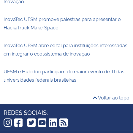
Inovação
InovaTec UFSM promove palestras para apresentar o
HackaTruck MakerSpace
InovaTec UFSM abre edital para instituições interessadas
em integrar o ecossistema de inovação
UFSM e Hub.doc participam do maior evento de TI das
universidades federais brasileiras
Voltar ao topo
REDES SOCIAIS:
TikTok
Instagram
Facebook
Twitter
YouTube
LinkedIn
RSS