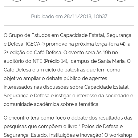
Ministério da Cidadania
Publicado em
28/11/2018, 10h37
Ministério da Saúde
O Grupo de Estudos em Capacidade Estatal, Segurança
Ministério de Minas e Energia
e Defesa (GECAP) promove na próxima terça-feira (4), a
2ª edição do Café Defesa. O evento será às 19h no
Ministério da Ciência, Tecnologia, Inovações e Comunicações
auditório do NTE (Prédio 14), campus de Santa Maria. O
Café Defesa é um ciclo de palestras que tem como
Ministério do Meio Ambiente
objetivo ampliar o debate público de agentes
interessados nas discussões sobre Capacidade Estatal,
Ministério do Turismo
Segurança e Defesa e instigar o interesse da sociedade e
comunidade acadêmica sobre a temática.
Ministério do Desenvolvimento Regional
O encontro terá como foco o debate dos resultados das
Controladoria-Geral da União
pesquisas que compõem o livro “ Polos de Defesa e
Segurança: Estado, Instituições e Inovação”. O workshop
Ministério da Mulher, da Família e dos Direitos Humanos