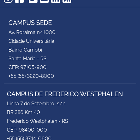
TikTok
Instagram
Facebook
Twitter
YouTube
LinkedIn
RSS
CAMPUS SEDE
Av. Roraima nº 1000
Cidade Universitária
Bairro Camobi
Santa Maria - RS
CEP: 97105-900
+55 (55) 3220-8000
CAMPUS DE FREDERICO WESTPHALEN
Linha 7 de Setembro, s/n
BR 386 Km 40
Frederico Westphalen - RS
CEP: 98400-000
+55 (55) 3744-0600