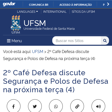
COMUNICA BR
ACESSO À INFORMAÇÃO
PARTI
Casa Civil
LANGUAGES
INTERNATIONAL
SÍTIOS DA UFSM
IR
PARA
UFSM
Ministério da Justiça e Segurança Pública
O
Universidade Federal de Santa Maria
CONTEÚDO
Ministério da Defesa
Buscar no nos Sítios
Busca
Busca:
Menu Principal do Sítio
Menu
Busc
Ministério das Relações Exteriores
Você está aqui:
UFSM
>
2º Café Defesa discute
Segurança e Polos de Defesa na próxima terça (4)
Ministério da Economia
2º Café Defesa discute
Início do conteúdo
Ministério da Infraestrutura
Segurança e Polos de Defesa
na próxima terça (4)
Ministério da Agricultura, Pecuária e Abastecimento
Ministério da Educação
Copiar para área 