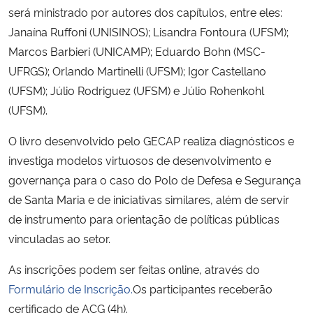
será ministrado por autores dos capítulos, entre eles:
Janaína Ruffoni (UNISINOS); Lisandra Fontoura (UFSM);
Secretaria-Geral
Marcos Barbieri (UNICAMP); Eduardo Bohn (MSC-
UFRGS); Orlando Martinelli (UFSM); Igor Castellano
Secretaria de Governo
(UFSM); Júlio Rodriguez (UFSM) e Júlio Rohenkohl
Gabinete de Segurança Institucional
(UFSM).
O livro desenvolvido pelo GECAP realiza diagnósticos e
Advocacia-Geral da União
investiga modelos virtuosos de desenvolvimento e
governança para o caso do Polo de Defesa e Segurança
Banco Central do Brasil
de Santa Maria e de iniciativas similares, além de servir
de instrumento para orientação de políticas públicas
Planalto
vinculadas ao setor.
As inscrições podem ser feitas online, através do
Formulário de Inscrição
.
Os participantes receberão
certificado de ACG (4h).