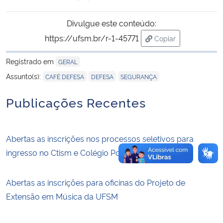
Divulgue este conteúdo:
https://ufsm.br/r-1-45771
Copiar
para área de trans
Registrado em
GERAL
,
,
Assunto(s):
CAFÉ DEFESA
DEFESA
SEGURANÇA
Publicações Recentes
Abertas as inscrições nos processos seletivos para
ingresso no Ctism e Colégio Politécnico em 2027
Abertas as inscrições para oficinas do Projeto de
Extensão em Música da UFSM