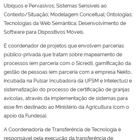
Ubíquos e Pervasivos; Sistemas Sensíveis ao
Contexto/Situação; Modelagem Conceitual; Ontologias;
Secretaria-Geral
Tecnologias da Web Semântica; Desenvolvimento de
Software para Dispositivos Móveis.
Secretaria de Governo
É coordenador de projetos que envolvem parcerias
Gabinete de Segurança Institucional
público-privada que tratam sobre mapeamento de
processos (em parceria com o Sicredi), gamificação da
Advocacia-Geral da União
gestão de pessoas (em parceria com a empresa Nekto,
incubada na Pulsar Incubadora da UFSM e Intelectus) e
Banco Central do Brasil
sistematização do processo de certificação de granjas
avícolas, através da implementação de sistemas para
Planalto
esse fim destinado ao Ministério da Agricultura (com o
apoio da Fundesa).
A Coordenadoria de Transferência de Tecnologia é
responsável pela execução da transferência de