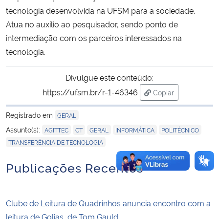
tecnologia desenvolvida na UFSM para a sociedade.
Atua no auxílio ao pesquisador, sendo ponto de
intermediação com os parceiros interessados na
tecnologia.
Divulgue este conteúdo:
https://ufsm.br/r-1-46346
Copiar
para área de trans
Registrado em
GERAL
,
,
,
,
,
Assunto(s):
AGITTEC
CT
GERAL
INFORMÁTICA
POLITÉCNICO
TRANSFERÊNCIA DE TECNOLOGIA
Publicações Recentes
Clube de Leitura de Quadrinhos anuncia encontro com a
leitura de Golias, de Tom Gauld