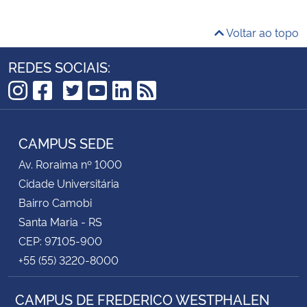
Voltar ao topo
REDES SOCIAIS:
TikTok
Instagram
Facebook
Twitter
YouTube
LinkedIn
RSS
CAMPUS SEDE
Av. Roraima nº 1000
Cidade Universitária
Bairro Camobi
Santa Maria - RS
CEP: 97105-900
+55 (55) 3220-8000
CAMPUS DE FREDERICO WESTPHALEN