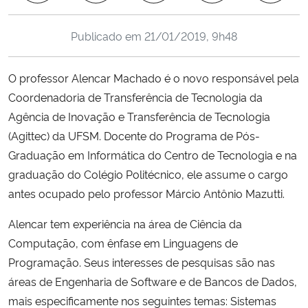
Ministério da Cidadania
Publicado em
21/01/2019, 9h48
Ministério da Saúde
O professor Alencar Machado é o novo responsável pela
Ministério de Minas e Energia
Coordenadoria de Transferência de Tecnologia da
Agência de Inovação e Transferência de Tecnologia
Ministério da Ciência, Tecnologia, Inovações e Comunicações
(Agittec) da UFSM. Docente do Programa de Pós-
Graduação em Informática do Centro de Tecnologia e na
Ministério do Meio Ambiente
graduação do Colégio Politécnico, ele assume o cargo
antes ocupado pelo professor Márcio Antônio Mazutti.
Ministério do Turismo
Alencar tem experiência na área de Ciência da
Ministério do Desenvolvimento Regional
Computação, com ênfase em Linguagens de
Programação. Seus interesses de pesquisas são nas
Controladoria-Geral da União
áreas de Engenharia de Software e de Bancos de Dados,
mais especificamente nos seguintes temas: Sistemas
Ministério da Mulher, da Família e dos Direitos Humanos