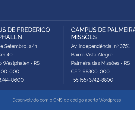
S DE FREDERICO
CAMPUS DE PALMEIR
PHALEN
MISSÕES
de Setembro, s/n
Av. Independência, nº 3751
Km 40
Bairro Vista Alegre
o Westphalen - RS
Palmeira das Missões - RS
400-000
CEP: 98300-000
 3744-0600
+55 (55) 3742-8800
Desenvolvido com o CMS de código aberto
Wordpress