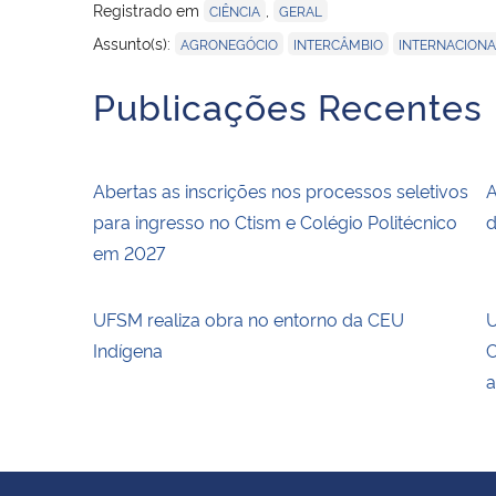
Registrado em
,
CIÊNCIA
GERAL
,
,
Assunto(s):
AGRONEGÓCIO
INTERCÂMBIO
INTERNACIONA
Publicações Recentes
Abertas as inscrições nos processos seletivos
A
para ingresso no Ctism e Colégio Politécnico
d
em 2027
UFSM realiza obra no entorno da CEU
U
Indígena
C
a