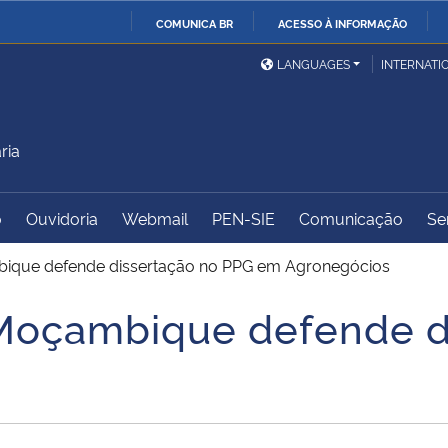
COMUNICA BR
ACESSO À INFORMAÇÃO
Ministério da Defesa
Ministério das Relações
Mini
IR
LANGUAGES
INTERNATI
Exteriores
PARA
O
Ministério da Cidadania
Ministério da Saúde
Mini
CONTEÚDO
ria
o
Ouvidoria
Webmail
PEN-SIE
Comunicação
Se
Ministério do
Controladoria-Geral da
Mini
Desenvolvimento Regional
União
Famí
bique defende dissertação no PPG em Agronegócios
Hum
 Moçambique defende d
Advocacia-Geral da União
Banco Central do Brasil
Plan