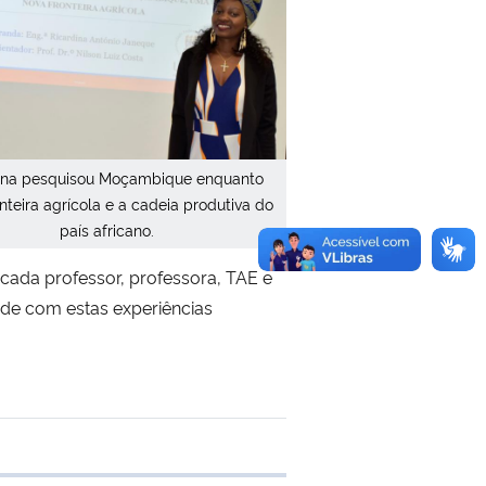
ina pesquisou Moçambique enquanto
nteira agrícola e a cadeia produtiva do
país africano.
ada professor, professora, TAE e
nde com estas experiências
 transferência