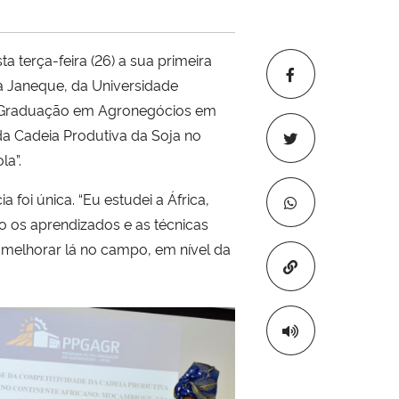
terça-feira (26) a sua primeira
a Janeque, da Universidade
-Graduação em Agronegócios em
da Cadeia Produtiva da Soja no
la”.
 foi única. “Eu estudei a África,
o os aprendizados e as técnicas
 melhorar lá no campo, em nível da
Copiar para áre