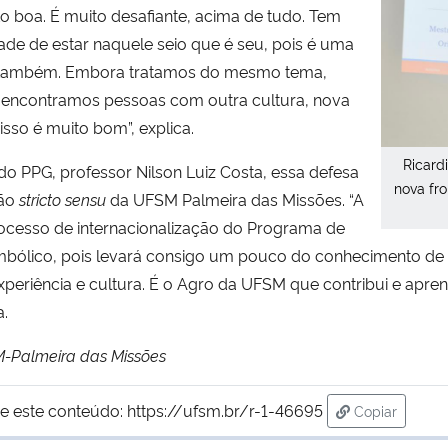
to boa. É muito desafiante, acima de tudo. Tem
de de estar naquele seio que é seu, pois é uma
a também. Embora tratamos do mesmo tema,
 encontramos pessoas com outra cultura, nova
sso é muito bom”, explica.
Ricard
do PPG, professor Nilson Luiz Costa, essa defesa
nova fro
ção
stricto sensu
da UFSM Palmeira das Missões. “A
ocesso de internacionalização do Programa de
lico, pois levará consigo um pouco do conhecimento de c
eriência e cultura. É o Agro da UFSM que contribui e apre
a.
M-Palmeira das Missões
e este conteúdo:
https://ufsm.br/r-1-46695
Copiar
para área de