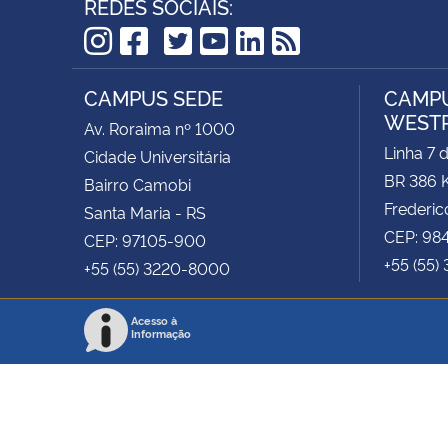
REDES SOCIAIS:
TikTok
Instagram
Facebook
Twitter
YouTube
LinkedIn
RSS
CAMPUS SEDE
CAMPU
WEST
Av. Roraima nº 1000
Linha 7 
Cidade Universitária
BR 386 
Bairro Camobi
Frederic
Santa Maria - RS
CEP: 98
CEP: 97105-900
+55 (55)
+55 (55) 3220-8000
Acesso à
Informação