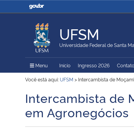
Casa Civil
Ministério da Justiça e
Segurança Pública
UFSM
Ministério da Agricultura,
Ministério da Educação
Universidade Federal de Santa Ma
Pecuária e Abastecimento
Menu Principal do Sítio
Menu
Início
Ingresso 2026
Contat
Ministério do Meio Ambiente
Ministério do Turismo
Você está aqui:
UFSM
>
Intercambista de Moçam
Intercambista de
Início do conteúdo
Secretaria de Governo
Gabinete de Segurança
em Agronegócios
Institucional