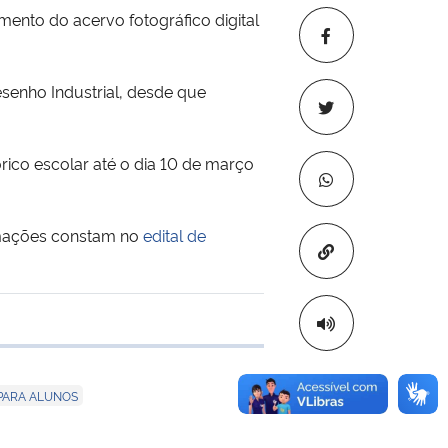
ento do acervo fotográfico digital
senho Industrial, desde que
órico escolar até o dia 10 de março
rmações constam no
edital de
Copiar para áre
 transferência
 PARA ALUNOS