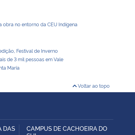
a obra no entorno da CEU Indígena
dição, Festival de Inverno
is de 3 mil pessoas em Vale
nta Maria
Voltar ao topo
A DAS
CAMPUS DE CACHOEIRA DO