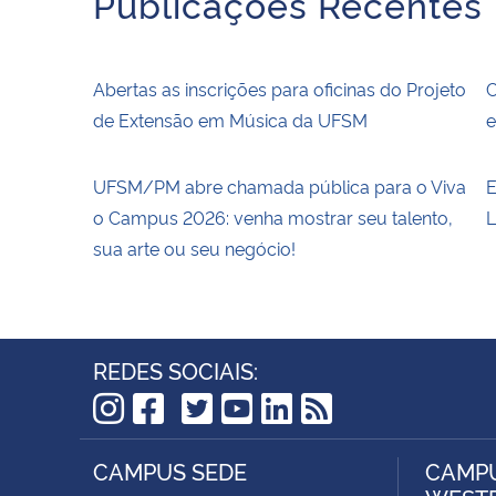
Publicações Recentes
Abertas as inscrições para oficinas do Projeto
C
de Extensão em Música da UFSM
e
UFSM/PM abre chamada pública para o Viva
E
o Campus 2026: venha mostrar seu talento,
L
sua arte ou seu negócio!
REDES SOCIAIS:
TikTok
Instagram
Facebook
Twitter
YouTube
LinkedIn
RSS
CAMPUS SEDE
CAMPU