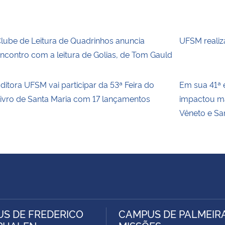
lube de Leitura de Quadrinhos anuncia
UFSM realiz
ncontro com a leitura de Golias, de Tom Gauld
ditora UFSM vai participar da 53ª Feira do
Em sua 41ª e
ivro de Santa Maria com 17 lançamentos
impactou ma
Vêneto e Sa
S DE FREDERICO
CAMPUS DE PALMEIR