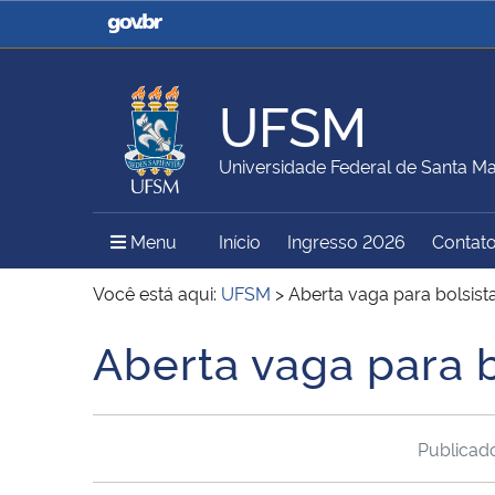
Casa Civil
Ministério da Justiça e
Segurança Pública
UFSM
Ministério da Agricultura,
Ministério da Educação
Universidade Federal de Santa Ma
Pecuária e Abastecimento
Menu Principal do Sítio
Menu
Início
Ingresso 2026
Contat
Ministério do Meio Ambiente
Ministério do Turismo
Você está aqui:
UFSM
>
Aberta vaga para bolsist
Aberta vaga para b
Início do conteúdo
Secretaria de Governo
Gabinete de Segurança
Institucional
Publica