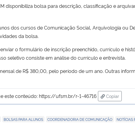
isponibiliza bolsa para descrição, classificação e arquivam
nos dos cursos de Comunicação Social, Arquivologia ou De
vidades da bolsa.
nviar o formulário de inscrição preenchido, currículo e hist
o seletivo consiste em análise do currículo e entrevista.
 mensal de R$ 380,00, pelo período de um ano. Outras info
e este conteúdo:
https://ufsm.br/r-1-46716
Copiar
para área de
,
,
,
BOLSAS PARA ALUNOS
COORDENADORIA DE COMUNICAÇÃO
NOTÍCIAS