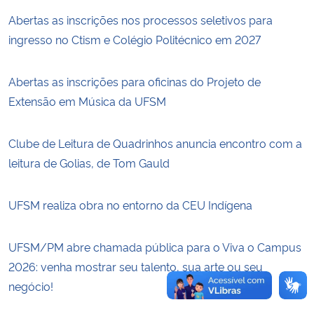
Abertas as inscrições nos processos seletivos para
Secretaria-Geral
ingresso no Ctism e Colégio Politécnico em 2027
Secretaria de Governo
Abertas as inscrições para oficinas do Projeto de
Extensão em Música da UFSM
Gabinete de Segurança Institucional
Clube de Leitura de Quadrinhos anuncia encontro com a
Advocacia-Geral da União
leitura de Golias, de Tom Gauld
Banco Central do Brasil
UFSM realiza obra no entorno da CEU Indígena
Planalto
UFSM/PM abre chamada pública para o Viva o Campus
2026: venha mostrar seu talento, sua arte ou seu
negócio!