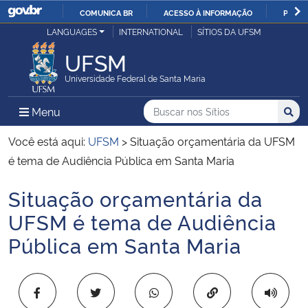
COMUNICA BR
ACESSO À INFORMAÇÃO
PARTI
Casa Civil
LANGUAGES
INTERNATIONAL
SÍTIOS DA UFSM
IR
PARA
UFSM
Ministério da Justiça e Segurança Pública
O
Universidade Federal de Santa Maria
CONTEÚDO
Ministério da Defesa
Buscar no nos Sítios
Busca
Busca:
Menu Principal do Sítio
Menu
Busc
Ministério das Relações Exteriores
Você está aqui:
UFSM
>
Situação orçamentária da UFSM
é tema de Audiência Pública em Santa Maria
Ministério da Economia
Situação orçamentária da
Início do conteúdo
Ministério da Infraestrutura
UFSM é tema de Audiência
Pública em Santa Maria
Ministério da Agricultura, Pecuária e Abastecimento
Ministério da Educação
Copiar para área 