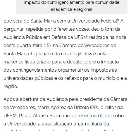
impacto do contingenciamento para comunidade
acadêmica e regional
Secretaria-Geral
que será de Santa Maria sem a Universidade Federal? A
pergunta, repetida por diferentes vozes, deu o tom da
Secretaria de Governo
Audiência Pública em Defesa da UFSM realizada na noite
desta quarta-feira (15), na Câmara de Vereadores de
Gabinete de Segurança Institucional
Santa Maria. O plenário da casa legislativa santa-
Advocacia-Geral da União
mariense ficou lotado para o debate sobre o impacto
dos contingenciamentos orçamentários impostos às
Banco Central do Brasil
universidades públicas e os reflexos para o município e a
região.
Planalto
Após a abertura da Audiência pela presidente da Câmara
de Vereadores, Maria Aparecida Brizola (PP), o reitor da
UFSM, Paulo Afonso Burmann,
apresentou dados
sobre
a Universidade, a atual situação orçamentária da