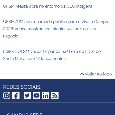
UFSM realiza obra no entorno da CEU Indígena
UFSM/PM abre chamada pública para o Viva o Campus
2026: venha mostrar seu talento, sua arte ou seu
negócio!
Editora UFSM vai participar da 53ª Feira do Livro de
Santa Maria com 17 lançamentos
Voltar ao topo
REDES SOCIAIS:
TikTok
Instagram
Facebook
Twitter
YouTube
LinkedIn
RSS
CAMPUS SEDE