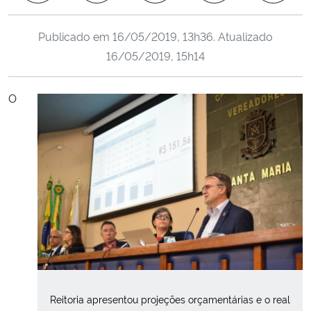
Ministério da Cidadania
Publicado em
16/05/2019, 13h36
. Atualizado
Ministério da Saúde
16/05/2019, 15h14
Ministério de Minas e Energia
O
Ministério da Ciência, Tecnologia, Inovações e Comunicações
Ministério do Meio Ambiente
Ministério do Turismo
Ministério do Desenvolvimento Regional
Controladoria-Geral da União
Reitoria apresentou projeções orçamentárias e o real
Ministério da Mulher, da Família e dos Direitos Humanos