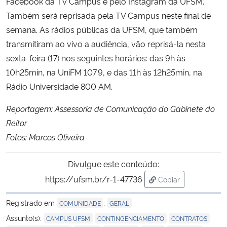
Facebook da TV Campus e pelo Instagram da UFSM.
Também será reprisada pela TV Campus neste final de
semana. As rádios públicas da UFSM, que também
transmitiram ao vivo a audiência, vão reprisá-la nesta
sexta-feira (17) nos seguintes horários: das 9h às
10h25min, na UniFM 107.9, e das 11h às 12h25min, na
Rádio Universidade 800 AM.
Reportagem: Assessoria de Comunicação do Gabinete do
Reitor
Fotos: Marcos Oliveira
Divulgue este conteúdo:
https://ufsm.br/r-1-47736
Copiar
para área de trans
Registrado em
,
COMUNIDADE
GERAL
,
,
,
Assunto(s):
CAMPUS UFSM
CONTINGENCIAMENTO
CONTRATOS